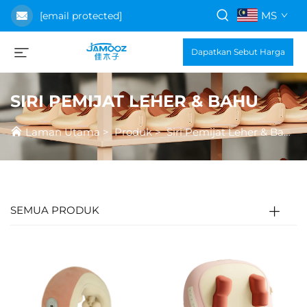
MS
[email protected]
Dapatkan Sebut Harga
SIRI PEMIJAT LEHER & BAHU
Laman Utama
>
Produk
>
Siri Pemijat Leher & Bahu
SEMUA PRODUK