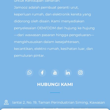
untuk Kehidupan Seharian.
Jamooz adalah pembuat peranti urut,
keperluan rumah, dan elektronik kereta yang
didorong oleh disain. Kami menyediakan
penyelesaian OEM/ODM dari hujung ke hujung
—dari wawasan pasaran hingga pengeluaran—
mengkhususkan dalam kesejahteraan,
kecantikan, elektro rumah, kesihatan luar, dan
pemuluran pintar.
HUBUNGI KAMI
lantai 2, No. 19, Taman Perindustrian Siming, Kawasan
Laut Timur Huan, Daerah Tong'an, Bandar Xiamen