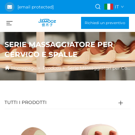
IT
[email protected]
Richiedi un preventivo
SERIE MASSAGGIATORE PER
CERVICO E SPALLE
Homepage
>
Prodotti
>
Serie Massaggiatori per Collo e Spalle
TUTTI I PRODOTTI