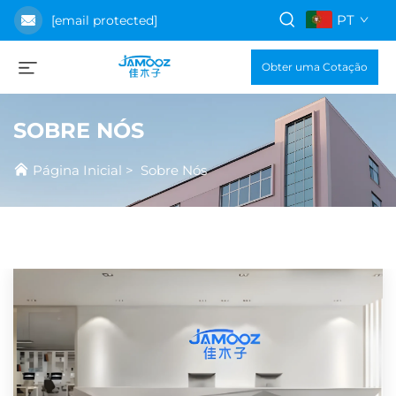
PT
[email protected]
Obter uma Cotação
SOBRE NÓS
Página Inicial
>
Sobre Nós