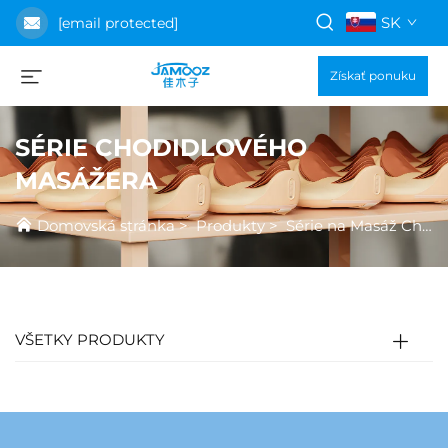
SK
[email protected]
Získať ponuku
SÉRIE CHODIDLOVÉHO
MASÁŽERA
Domovská stránka
>
Produkty
>
Série na Masáž Chodidla
VŠETKY PRODUKTY