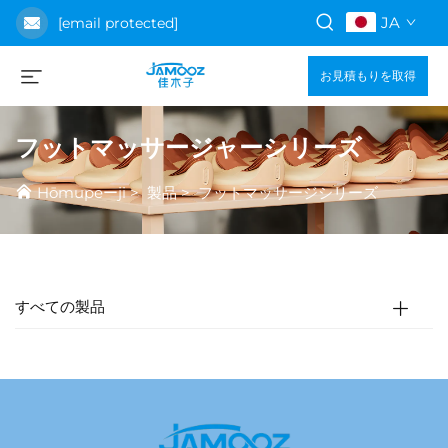
JA
[email protected]
お見積もりを取得
フットマッサージャーシリーズ
Hōmupeーji
>
製品
>
フットマッサージシリーズ
すべての製品