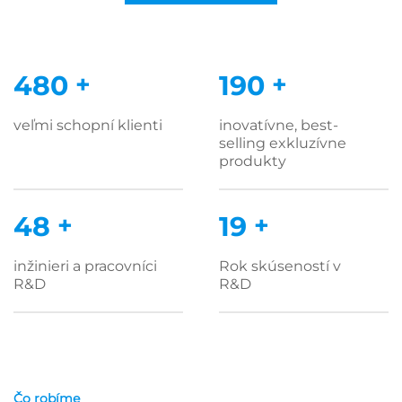
500
+
200
+
veľmi schopní klienti
inovatívne, best-
selling exkluzívne
produkty
50
+
20
+
inžinieri a pracovníci
Rok skúseností v
R&D
R&D
Čo robíme