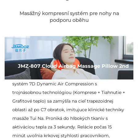
Masážný kompresní systém pre nohy na
podporu oběhu
JMZ-807 Cloud Airbag Massage Pillow 2nd
systém 7D Dynamic Air Compression s
trojnásobnou technológiou (Komprese + Tiahnutie +
Grafitové teplo) sa zamýšľa na cieľ trapezoidnej
oblasti až po C7 obratok, imitujuce klinické techniky
masáže Tui Na. Proniká do hlbokých tkanív s
aktiváciou tepla za 3 sekundy. Relácie počas 15
minút uvoľnia krkovej styhlosti pracovníkom,