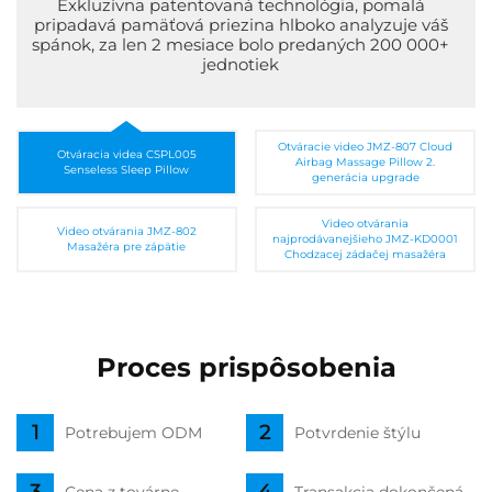
Exkluzívna patentovaná technológia, pomalá
pripadavá pamäťová priezina hlboko analyzuje váš
spánok, za len 2 mesiace bolo predaných 200 000+
jednotiek
Otváracie video JMZ-807 Cloud
Otváracia videa CSPL005
Airbag Massage Pillow 2.
Senseless Sleep Pillow
generácia upgrade
Video otvárania
Video otvárania JMZ-802
najprodávanejšieho JMZ-KD0001
Masažéra pre zápätie
Chodzacej zádačej masažéra
Proces prispôsobenia
Potrebujem ODM
Potvrdenie štýlu
Cena z továrne
Transakcia dokončená