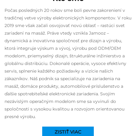
Počas posledných 20 rokov sme boli pevne zakoreniení v
tradičnej vetve výroby elektronických komponentov. V roku
2019 sme však začali osvojovať novú oblasť – rastúci svet
zariadení na masáž. Práve vtedy vznikla Jamooz –
dynamická a inovatívna spoločnosť pre dizajn a výrobu,
ktorá integruje výskum a vývoj, výrobu pod ODM/OEM
modelom, priemyselný dizajn, štrukturálne inžinierstvo a
globálnu distribúciu. Dokonalé operácie, vysoce efektívny
servis, splnenie každého požiadavky a vizície našich
zákazníkov. Náš podnik sa specializuje na zariadenia na
masáž, domáce produkty, automobilové príslušenstvo a
ďalšie spotrebiteľské elektronické zariadenia. Svojím
nezávislým operačným modelom sme sa vyvinuli do
spoločnosti s vysokou kvalitou a rozvojom orientovanou
presné výrobu.
ZISTIŤ VIAC