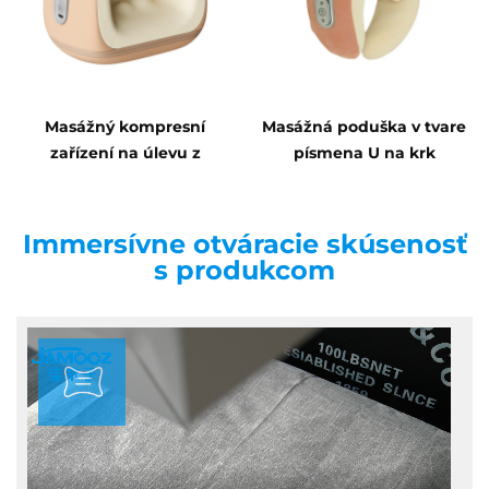
Masážný kompresní
Masážná poduška v tvare
zařízení na úlevu z
písmena U na krk
pretržiteľného stydu
Immersívne otváracie skúsenosť
s produkcom