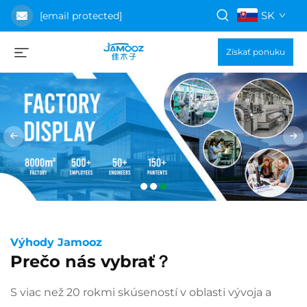
SK
[email protected]
Získať ponuku
Výhody Jamooz
Prečo nás vybrať？
S viac než 20 rokmi skúseností v oblasti vývoja a