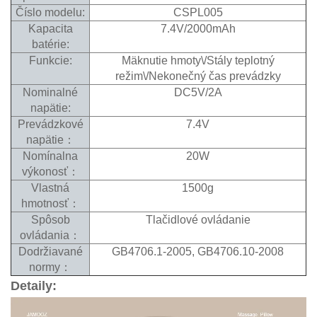
Číslo modelu:
CSPL005
Kapacita
7.4V/2000mAh
batérie:
Funkcie:
Mäknutie hmoty\/Stály teplotný
režim\/Nekonečný čas prevádzky
Nominalné
DC5V/2A
napätie:
Prevádzkové
7.4V
napätie：
Nomínalna
20W
výkonosť：
Vlastná
1500g
hmotnosť：
Spôsob
Tlačidlové ovládanie
ovládania：
Dodržiavané
GB4706.1-2005, GB4706.10-2008
normy：
Detaily: