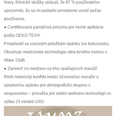
hlavy. Klinické skúšky ukázali, že 87 % používateľov
upozornilo, že sa im podarilo prirodzene usnúť počas
používania.
● Certifikovaná pamäťová priezina pre herné aplikácie
podľa OEKO-TEX®
Prispôsobí sa viacerým položkám spánku (na boku/zadu).
Obsahuje medicínske technológie ultra-tichého motoru o
hĺbke 15dB.
● Zamieriť na medzeru na trhu spaňajúcich masáží
Rieši historický konflikt medzi účinnosťou masáže a
spojitosťou spánku pre demografickú skupinu s
nespavostou – proražka pre sektor wellness technológií vo
výške 23 miliárd USD.