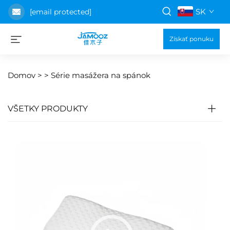
SK
[email protected]
Získať ponuku
Domov >
>
Série masážera na spánok
VŠETKY PRODUKTY