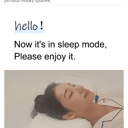
prináša hlboký spánek.