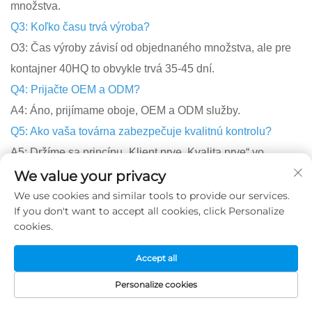
množstva.
Q3: Koľko času trvá výroba?
O3: Čas výroby závisí od objednaného množstva, ale pre
kontajner 40HQ to obvykle trvá 35-45 dní.
Q4: Prijačte OEM a ODM?
A4: Áno, prijímame oboje, OEM a ODM služby.
Q5: Ako vaša továrna zabezpečuje kvalitnú kontrolu?
A5: Držíme sa princípu „Klient prve, Kvalita prve“ vo
všetkých našich operáciách.
We value your privacy
Q6: Môžem navštíviť vašu továrnu?
We use cookies and similar tools to provide our services.
If you don't want to accept all cookies, click Personalize
A6: Samozrejme, vždy ste vití. Ak nás kontaktujete napred,
cookies.
rádi pre vás všetko zorganizujeme.
Q7: Majete niektoré patenty?
Accept all
A7: Áno, máme viac ako 200 užitočných a dizajnových
Personalize cookies
patentov.
DOMOVSKÁ
PRODUKTY
E-MAIL
TEL
STRÁNKA