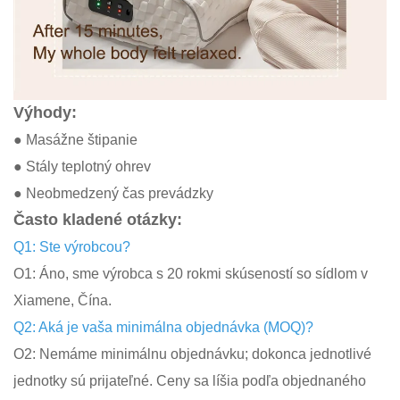
Výhody:
● Masážne štipanie
● Stály teplotný ohrev
● Neobmedzený čas prevádzky
Často kladené otázky:
Q1: Ste výrobcou?
O1: Áno, sme výrobca s 20 rokmi skúseností so sídlom v
Xiamene, Čína.
Q2: Aká je vaša minimálna objednávka (MOQ)?
O2: Nemáme minimálnu objednávku; dokonca jednotlivé
jednotky sú prijateľné. Ceny sa líšia podľa objednaného