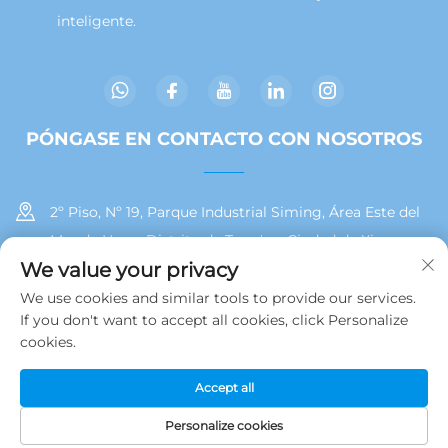
inteligente.
PÓNGASE EN CONTACTO CON NOSOTROS
2º Piso, Nº 19, Parque Industrial Siming, Área Este del
Mar de Huan, Distrito de Tong'an, Ciudad de Xiamen
We value your privacy
+86 13215929911
We use cookies and similar tools to provide our services.
If you don't want to accept all cookies, click Personalize
[email protected]
cookies.
Accept all
Derechos de autor © 2025 por Jamooz (Xiamen) Technology
Co., Ltd.
Política de privacidad
Personalize cookies