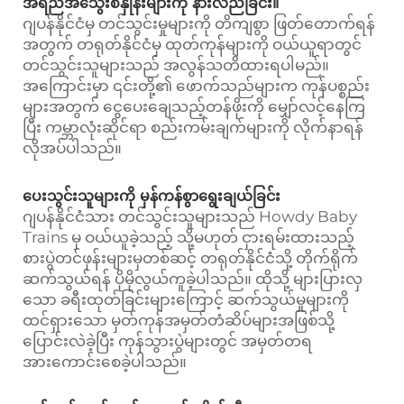
အရည်အသွေးစံနှုန်းများကို နားလည်ခြင်း။
ဂျပန်နိုင်ငံမှ တင်သွင်းမှုများကို တိကျစွာ ဖြတ်တောက်ရန်
အတွက် တရုတ်နိုင်ငံမှ ထုတ်ကုန်များကို ဝယ်ယူရာတွင်
တင်သွင်းသူများသည် အလွန်သတိထားရပါမည်။
အကြောင်းမှာ ၎င်းတို့၏ ဖောက်သည်များက ကုန်ပစ္စည်း
များအတွက် ငွေပေးချေသည့်တန်ဖိုးကို မျှော်လင့်နေကြ
ပြီး ကမ္ဘာလုံးဆိုင်ရာ စည်းကမ်းချက်များကို လိုက်နာရန်
လိုအပ်ပါသည်။
ပေးသွင်းသူများကို မှန်ကန်စွာရွေးချယ်ခြင်း
ဂျပန်နိုင်ငံသား တင်သွင်းသူများသည် Howdy Baby
Trains မှ ဝယ်ယူခဲ့သည့် သို့မဟုတ် ငှားရမ်းထားသည့်
စားပွဲတင်ဖုန်းများမှတစ်ဆင့် တရုတ်နိုင်ငံသို့ တိုက်ရိုက်
ဆက်သွယ်ရန် ပိုမိုလွယ်ကူခဲ့ပါသည်။ ထိုသို့ များပြားလှ
သော ခရီးထုတ်ခြင်းများကြောင့် ဆက်သွယ်မှုများကို
ထင်ရှားသော မှတ်ကုန်အမှတ်တံဆိပ်များအဖြစ်သို့
ပြောင်းလဲခဲ့ပြီး ကုန်သွားပွဲများတွင် အမှတ်တရ
အားကောင်းစေခဲ့ပါသည်။