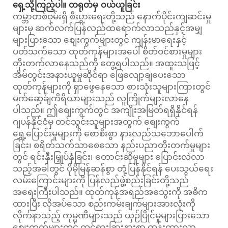
ရှေ့သို့ကြည့်ပါ။ တရုတ်မှ ဝယ်ယူခြင်း
ကမ္ဘာတစ်ဝှမ်းရှိ စီးပွားရေးတို့သည် နောက်ပိုင်းကျဆင်းမှု
များမှ ဆက်လက်ပြန်လည်ထရောက်လာသည်နှင့်အမျှ
များပြားသော စျေးကွက်များတွင် ကျန်းမာရေးနှင့်
ပတ်သက်သော ထုတ်ကုန်များအပေါ် စိတ်ဝင်စားမှုများ
တိုးတက်လာနေသည်ကို တွေ့ရပါသည်။ အထူးသဖြင့်
အိမ်တွင်းအနားယူမှုဆိုင်ရာ ဖြေလျော့ချပေးသော
ထုတ်ကုန်များကို ရှာဖွေနေသော စားသုံးသူများကြားတွင်
မက်ဆေ့ခ်ျကိရိယာများသည် လူကြိုက်များလာနေ
ပါသည်။ ဤစျေးကွက်တွင် အကျိုးအမြတ်ရရှိနိုင်ရန်
ဂျပန်နိုင်ငံမှ တင်သွင်းသူများအတွက် စျေးကွက်
ရွှေ့ပြောင်းမှုများကို စောစီးစွာ နားလည်သဘောပေါက်
ခြင်း၊ စရိတ်သက်သာစေသော နည်းပညာတိုးတက်မှုများ
တွင် ရင်းနှီးမြှုပ်နှံခြင်း၊ တောင်းဆိုမှုများ ပြောင်းလဲလာ
သည့်အခါတွင် ပိုမိုမြန်ဆန်စွာ တုံ့ပြန်နိုင်ရန် ပေးသွယ်ရေး
လမ်းကြောင်းများကို ပြန်လည်ဖွဲ့စည်းခြင်းတို့သည်
အရေးကြီးပါသည်။ ထုတ်ကုန်အရည်အသွေးကို အဓိက
ထားပြီး လိုအပ်သော စည်းကမ်းချက်များအားလုံးကို
လိုက်နာသည့် ကုမ္ပဏီများသည် ယှဉ်ပြိုင်မှုများပြားသော
စျေးကွက်များတွင် ထင်ရှားခြားနားစွာ ထွန်းကားလာ