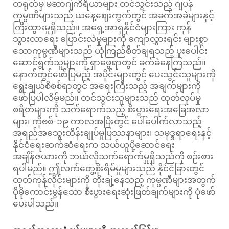
တရုတ်မှ မဆာဂျ်ကိရိယာများ တင်သွင်းသည့် ဂျပန်
ကုမ္ပဏီများသည် ယနေ့ဈေးကွက်တွင် အခက်အခဲများနှင့်
ကြီးထွားမှုရှိသည်။ အရှေ့အာရှနိုင်ငံများကြား ကုန်
သွားလာရေး ပြောင်းလဲမှုများကို ကျော်လွှားရင်း များစွာ
သောကုမ္ပဏီများသည် ယုံကြည်စိတ်ချရသည့် ပူးပေါင်း
ဆောင်ရွက်သူများကို ရှာဖွေရာတွင် ခက်ခဲနေကြသည်။
နောက်တွင်ဖော်ပြမည့် အပိုင်းများတွင် ပေးသွင်းသူများကို
ရွေးချယ်စိစစ်ရာတွင် အရေးကြီးသည့် အချက်များကို
ဖော်ပြပါလိမ့်မည်။ တင်သွင်းသူများသည် ထုတ်လုပ်မှု
စရိတ်များကို သက်ရောက်သည့် စီးပွားရေးအခြေအလာ
များ၊ ကိုဗစ်-၁၉ ကာလအပြီးတွင် ပေါ်ပေါက်လာသည့်
အရည်အသွေးထိန်းချုပ်မှုပြဿနာများ၊ သမုဒ္ဒရာရေးနှင့်
နိုင်ငံရေးဆက်ဆံရေးက သယ်ယူပို့ဆောင်ရေး
အချိန်ဇယားကို ဘယ်လိုသက်ရောက်မှုရှိသည်ကို စဉ်းစား
ရပါမည်။ ဤလက်တွေ့စိုးရိမ်မှုများသည် နိုင်ငံခြားတွင်
ထုတ်ကုန်လိုင်းများကို တိုးချဲ့နေသည့် ကုမ္ပဏီများအတွက်
ပိုမိုကောင်းမွန်သော စီးပွားရေးဆုံးဖြတ်ချက်များကို ပုံဖော်
ပေးပါသည်။