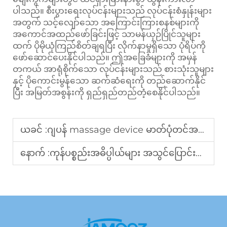
ပါသည်။ စီးပွားရေးလုပ်ငန်းများသည် လုပ်ငန်းစံနှုန်းများ
အတွက် သင့်လျော်သော အကြောင်းကြားစနစ်များကို
အကောင်အထည်ဖော်ခြင်းဖြင့် သာမန်ယှဉ်ပြိုင်သူများ
ထက် ပိုမိုယုံကြည်စိတ်ချရပြီး လိုက်နာမှုရှိသော ပုံရိပ်ကို
ဖော်ဆောင်ပေးနိုင်ပါသည်။ ဤအခြေခံများကို အမှန်
တကယ် အာရုံစိုက်သော လုပ်ငန်းများသည် စားသုံးသူများ
နှင့် ပိုကောင်းမွန်သော ဆက်ဆံရေးကို တည်ဆောက်နိုင်
ပြီး အမြတ်အစွန်းကို ရှည်ရှည်တည်တံ့စေနိုင်ပါသည်။
ယခင် :
ဂျပန် massage device မာတ်ပုံတင်အမျိုးအစားများအတွက် အကောင်းဆုံး sales strategies တွေ ဒေသခံပြင်ဆင်ရေးအတွက်
နောက် :
ကုန်ပစ္စည်းအဓိပ္ပါယ်များ အသွင်ပြောင်းလဲခြင်း များ မှာ ဒုံရှူးဆိုင်ရာ ပစ္စည်းများ ရရှိခြင်းတွင် အကြောင်းအရာ အထူးသဖြင့် massage devices တွင် အကြံပြုသည်