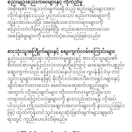
စည်းမျဉ်းစည်းကမ်းများနှင့် ကိုက်ညီမှု
အစိုးရ၏ ကန့်သတ်ချက်မရှိသည့် စည်းမျဉ်းများအား
လိုက်နာခြင်းသည် ပွင့်လင်းသော စည်းကမ်းများကို
တွန်းအားပေးပြီး အခြေခံသဘောတရားများကို
ပြောင်းလဲလိမ့်မည်ဖြစ်ပြီး တည်ဆောက်ထားသော
အခြေခံမူများကို ထောက်ပံ့ပေးမည်ဖြစ်သည်။
စားသုံးသူအကြိုက်များနှင့် စျေးကွက်လမ်းကြောင်းများ
နည်းပညာဆိုင်ရာ တိုးတက်မှုများနှင့် စားသုံးသူများ၏
စိတ်ဝင်စားမှုပြောင်းလဲလာမှုတို့ကြောင့် မာဆေ့စက်ပစ္စည်း
ဈေးကွက်သည် ပြောင်းလဲနေပါသည်။ ဂျပန်နိုင်ငံမှ တင်
သွင်းသူများအနေဖြင့် မိုဘိုင်းလ်အပလီကေးရှင်းများနှင့်
ချိတ်ဆက်ထားသော စမတ်မာဆေ့စက်ပစ္စည်းများ
အတွက် လိုအပ်ချက်များ တိုးတက်လာမှုကဲ့သို့သော
တရားဝင်ပြောင်းလဲမှုများကို နားလည်ထားရန် လိုအပ်
ပါသည်။ ဤသတင်းအချက်အလက်များကို နားလည်ခြင်း
ဖြင့် ထုတ်ကုန်တင်သွင်းရေးဆုံးဖြတ်ချက်များချမှတ်
ရာတွင် ကူညီပေးပါလိမ့်မည်။