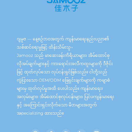
ဂျမူဇ — နေ့စဉ်ဘဝအတွက် ကျန်းမာရေးနည်းပညာ၏
သစ်ဆင်ရေးမှုဖြင့် ထိန်းသိမ်းသူ。
Jamooz သည် မာဆေးခန်းကိရိယာများ၊ အိမ်ထောင်စု
လိုအပ်ချက်များနှင့် ကားရောင်းအလီကထူးများကို ဒီဇိုင်း
ဖြင့် ထုတ်လုပ်သော လုပ်ငန်းရှင်ဖြစ်သည်။ ငါတို့သည်
ကွဲပြားသော OEM/ODM ဖြေရှင်းချက်များကို ကဗျာစံ
များမှ ထုတ်လုပ်မှုအထိ ပေးပါသည်။ ကျန်းမာရေး၊
အလှမ်းများ၊ အိမ်ထောင်စုလုပ်ငန်းများ၊ ပြင်ပကျန်းမာရေး
နှင့် အကြောင်းရှင်းလိုက်သော မိဘများအတွက်
အpecializing ထားသည်။