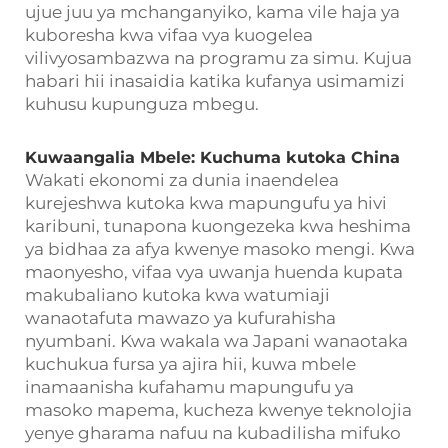
ujue juu ya mchanganyiko, kama vile haja ya
kuboresha kwa vifaa vya kuogelea
vilivyosambazwa na programu za simu. Kujua
habari hii inasaidia katika kufanya usimamizi
kuhusu kupunguza mbegu.
Kuwaangalia Mbele: Kuchuma kutoka China
Wakati ekonomi za dunia inaendelea
kurejeshwa kutoka kwa mapungufu ya hivi
karibuni, tunapona kuongezeka kwa heshima
ya bidhaa za afya kwenye masoko mengi. Kwa
maonyesho, vifaa vya uwanja huenda kupata
makubaliano kutoka kwa watumiaji
wanaotafuta mawazo ya kufurahisha
nyumbani. Kwa wakala wa Japani wanaotaka
kuchukua fursa ya ajira hii, kuwa mbele
inamaanisha kufahamu mapungufu ya
masoko mapema, kucheza kwenye teknolojia
yenye gharama nafuu na kubadilisha mifuko