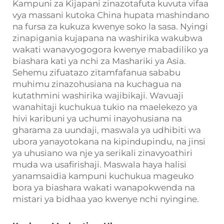
Kampuni za Kijapani zinazotafuta kuvuta vifaa
vya massani kutoka China hupata mashindano
na fursa za kukuza kwenye soko la sasa. Nyingi
zinapigania kujapana na washirika wakubwa
wakati wanavyogogora kwenye mabadiliko ya
biashara kati ya nchi za Mashariki ya Asia.
Sehemu zifuatazo zitamfafanua sababu
muhimu zinazohusiana na kuchagua na
kutathmini washirika wajibikaji. Wavuaji
wanahitaji kuchukua tukio na maelekezo ya
hivi karibuni ya uchumi inayohusiana na
gharama za uundaji, maswala ya udhibiti wa
ubora yanayotokana na kipindupindu, na jinsi
ya uhusiano wa nje ya serikali zinavyoathiri
muda wa usafirishaji. Maswala haya halisi
yanamsaidia kampuni kuchukua mageuko
bora ya biashara wakati wanapokwenda na
mistari ya bidhaa yao kwenye nchi nyingine.