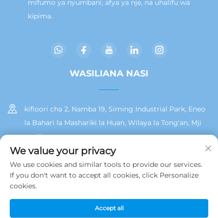
mifumo ya nyumbani, afya ya nje, na uhalifu wa
kipima.
WASILIANA NASI
kifloori cha 2, Namba 19, Siming Industrial Park, Eneo
la Bahari la Mashariki la Huan, Wilaya la Tong'an, Mji
wa Xiamen
We value your privacy
+86 13215929911
We use cookies and similar tools to provide our services.
If you don't want to accept all cookies, click Personalize
[email protected]
cookies.
Accept all
Hakiki © 2025 na Jamooz (Xiamen) Technology Co., Ltd.
Sera ya