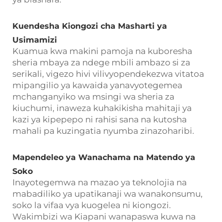
Kuendesha Kiongozi cha Masharti ya
Usimamizi
Kuamua kwa makini pamoja na kuboresha
sheria mbaya za ndege mbili ambazo si za
serikali, vigezo hivi vilivyopendekezwa vitatoa
mipangilio ya kawaida yanavyotegemea
mchanganyiko wa msingi wa sheria za
kiuchumi, inaweza kuhakikisha mahitaji ya
kazi ya kipepepo ni rahisi sana na kutosha
mahali pa kuzingatia nyumba zinazoharibi.
Mapendeleo ya Wanachama na Matendo ya
Soko
Inayotegemwa na mazao ya teknolojia na
mabadiliko ya upatikanaji wa wanakonsumu,
soko la vifaa vya kuogelea ni kiongozi.
Wakimbizi wa Kiapani wanapaswa kuwa na