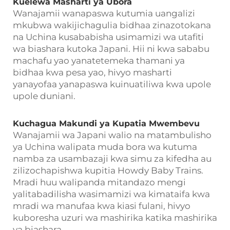
Kuelewa Masharti ya Ubora
Wanajamii wanapaswa kutumia uangalizi
mkubwa wakijichagulia bidhaa zinazotokana
na Uchina kusababisha usimamizi wa utafiti
wa biashara kutoka Japani. Hii ni kwa sababu
machafu yao yanatetemeka thamani ya
bidhaa kwa pesa yao, hivyo masharti
yanayofaa yanapaswa kuinuatiliwa kwa upole
upole duniani.
Kuchagua Makundi ya Kupatia Mwembevu
Wanajamii wa Japani walio na matambulisho
ya Uchina walipata muda bora wa kutuma
namba za usambazaji kwa simu za kifedha au
zilizochapishwa kupitia Howdy Baby Trains.
Mradi huu walipanda mitandazo mengi
yalitabadilisha wasimamizi wa kimataifa kwa
mradi wa manufaa kwa kiasi fulani, hivyo
kuboresha uzuri wa mashirika katika mashirika
ya biashara.