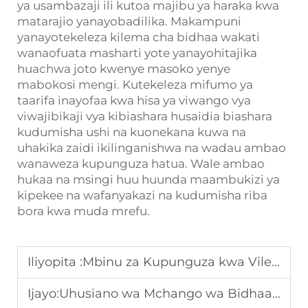
ya usambazaji ili kutoa majibu ya haraka kwa
matarajio yanayobadilika. Makampuni
yanayotekeleza kilema cha bidhaa wakati
wanaofuata masharti yote yanayohitajika
huachwa joto kwenye masoko yenye
mabokosi mengi. Kutekeleza mifumo ya
taarifa inayofaa kwa hisa ya viwango vya
viwajibikaji vya kibiashara husaidia biashara
kudumisha ushi na kuonekana kuwa na
uhakika zaidi ikilinganishwa na wadau ambao
wanaweza kupunguza hatua. Wale ambao
hukaa na msingi huu huunda maambukizi ya
kipekee na wafanyakazi na kudumisha riba
bora kwa muda mrefu.
Iliyopita :
Mbinu za Kupunguza kwa Vilemba vya Ugomvi wa Kiapani za Kiwanda Japani zinapong'aa Soko la Nje
Ijayo:
Uhusiano wa Mchango wa Bidhaa Waandishi dunia wanafokusia Katika kupunguza Vifaa vya Kupambana