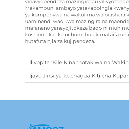
vinavyopendeza mazingira au vilivyotenge
Makampuni ambayo yatakapoingia kwenye 
ya kumponywa na wakulima wa biashara ki
uaminendi wao kwa mazingira na maendel
mafanano yanayojitokeza bado ni muhimu 
kushinda katika uchumi huu kimataifa u
hutafuta njia za kujipendeza.
Iliyopita :
Kile Kinachotakiwa na Wakimbizi wa Jap
Ijayo:
Jinsi ya Kuchagua Kiti cha Kupambana Dogo l