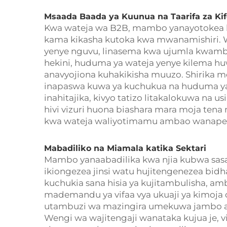
Msaada Baada ya Kuunua na Taarifa za Ki
Kwa wateja wa B2B, mambo yanayotokea b
kama kikasha kutoka kwa mwanamishiri. Wa
yenye nguvu, linasema kwa ujumla kwam
hekini, huduma ya wateja yenye kilema huw
anavyojiona kuhakikisha muuzo. Shirika men
inapaswa kuwa ya kuchukua na huduma ya
inahitajika, kivyo tatizo litakalokuwa na u
hivi vizuri huona biashara mara moja te
kwa wateja waliyotimamu ambao wanapen
Mabadiliko na Miamala katika Sektari
Mambo yanaabadilika kwa njia kubwa sasa 
ikiongezea jinsi watu hujitengenezea bidh
kuchukia sana hisia ya kujitambulisha, am
mademandu ya vifaa vya ukuaji ya kimoja 
utambuzi wa mazingira umekuwa jambo am
Wengi wa wajitengaji wanataka kujua je, v