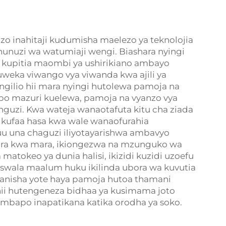
 inahitaji kudumisha maelezo ya teknolojia
anunuzi wa watumiaji wengi. Biashara nyingi
li kupitia maombi ya ushirikiano ambayo
kuweka viwango vya viwanda kwa ajili ya
angilio hii mara nyingi hutolewa pamoja na
 mazuri kuelewa, pamoja na vyanzo vya
uzi. Kwa wateja wanaotafuta kitu cha ziada
e kufaa hasa kwa wale wanaofurahia
u una chaguzi iliyotayarishwa ambavyo
ra kwa mara, ikiongezwa na mzunguko wa
tokeo ya dunia halisi, ikizidi kuzidi uzoefu
maswala maalum huku ikilinda ubora wa kuvutia
unganisha yote haya pamoja hutoa thamani
hii hutengeneza bidhaa ya kusimama joto
 ambapo inapatikana katika orodha ya soko.