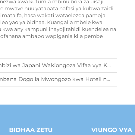
nezwa kwa kutumia mbinu bora za uisaji.
mwave huu yatapata nafasi ya kubwa zaidi
mataifa, hasa wakati wataelezea pamoja
eo yao ya bidhaa. Kuangalia mbele kwa
kwa any kampuni inayojitahidi kuendelea na
naofanana ambapo wapigania kila pembe
ani Wakiongoza Vifaa vya Kupiga Mapulizi kutoka China
a Mwongozo kwa Hoteli na Spas: Mwelekeo wa Chaguo B2B
BIDHAA ZETU
VIUNGO VYA