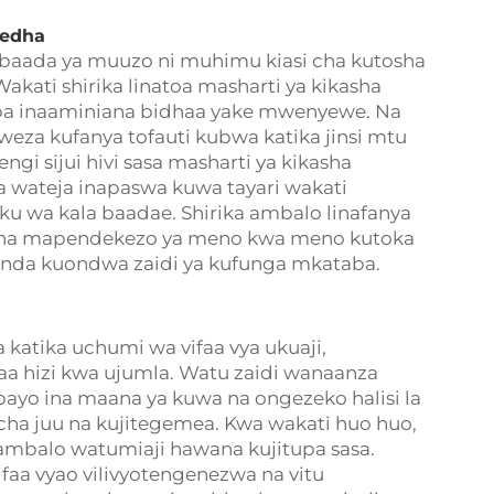
fedha
aada ya muuzo ni muhimu kiasi cha kutosha
kati shirika linatoa masharti ya kikasha
ba inaaminiana bidhaa yake mwenyewe. Na
eza kufanya tofauti kubwa katika jinsi mtu
gi sijui hivi sasa masharti ya kikasha
 wateja inapaswa kuwa tayari wakati
siku wa kala baadae. Shirika ambalo linafanya
na na mapendekezo ya meno kwa meno kutoka
da kuondwa zaidi ya kufunga mkataba.
katika uchumi wa vifaa vya ukuaji,
aa hizi kwa ujumla. Watu zaidi wanaanza
bayo ina maana ya kuwa na ongezeko halisi la
cha juu na kujitegemea. Kwa wakati huo huo,
balo watumiaji hawana kujitupa sasa.
ifaa vyao vilivyotengenezwa na vitu