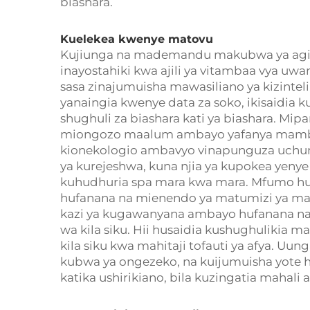
biashara.
Kuelekea kwenye matovu
Kujiunga na mademandu makubwa ya agizo
inayostahiki kwa ajili ya vitambaa vya uw
sasa zinajumuisha mawasiliano ya kizinte
yanaingia kwenye data za soko, ikisaidia 
shughuli za biashara kati ya biashara. Mip
miongozo maalum ambayo yafanya mambo
kionekologio ambavyo vinapunguza uchung
ya kurejeshwa, kuna njia ya kupokea yeny
kuhudhuria spa mara kwa mara. Mfumo hu
hufanana na mienendo ya matumizi ya ma
kazi ya kugawanyana ambayo hufanana na ma
wa kila siku. Hii husaidia kushughulikia 
kila siku kwa mahitaji tofauti ya afya. U
kubwa ya ongezeko, na kuijumuisha yote 
katika ushirikiano, bila kuzingatia mahali