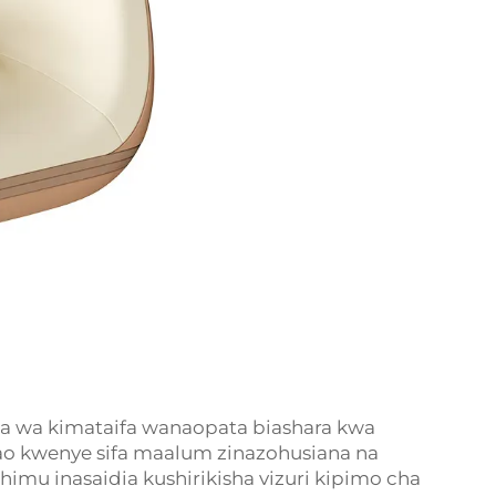
teja wa kimataifa wanaopata biashara kwa
o kwenye sifa maalum zinazohusiana na
himu inasaidia kushirikisha vizuri kipimo cha