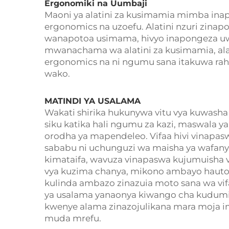
Ergonomiki na Uumbaji
Maoni ya alatini za kusimamia mimba in
ergonomics na uzoefu. Alatini nzuri zin
wanapotoa usimama, hivyo inapongeza u
mwanachama wa alatini za kusimamia, alat
ergonomics na ni ngumu sana itakuwa rahi
wako.
MATINDI YA USALAMA
Wakati shirika hukunywa vitu vya kuwash
siku katika hali ngumu za kazi, maswala 
orodha ya mapendeleo. Vifaa hivi vinapasw
sababu ni uchunguzi wa maisha ya wafanyak
kimataifa, wavuza vinapaswa kujumuisha 
vya kuzima chanya, mikono ambayo hauto
kulinda ambazo zinazuia moto sana wa vi
ya usalama yanaonya kiwango cha kudumis
kwenye alama zinazojulikana mara moja ima
muda mrefu.