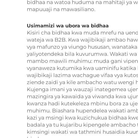
bidhaa na watoa huduma na mahitaji ya wa
mapuuaji na mawasiliano.
Usimamizi wa ubora wa bidhaa
Kisiri cha bidhaa kwa muda mrefu na uen
wateja wa B2B. Kwa wajibikaji ambao hawa
vya mafunzo ya viungo hususan, wanataka
yaliyotendeka bila kuvurumwa. Wakati wa
mambo mawili muhimu: muda gani vipengel
vyanaweza kutumika kwa uaminifu katika 
wajibikaji lazima wachague vifaa vya kutos
ziende zaidi ya kile ambacho watu wengi h
Kujenga imani ya wauzaji inategemea ujenz
mazingira ya kawaida ya viwanda kwa ujum
kwanza hadi kutekeleza mbinu bora za ujen
muhimu. Biashara hupendelea wakati amb
kazi ya msingi kwa kuzichukua bidhaa kwe
badala ya tu kujaribu kipengele ambacho ta
kimsingi wakati wa tathmini husaidia kuun