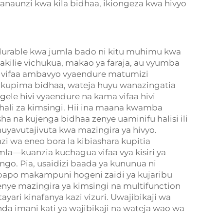
naunzi kwa kila bidhaa, ikiongeza kwa hivyo
durable kwa jumla bado ni kitu muhimu kwa
kilie vichukua, makao ya faraja, au vyumba
 vifaa ambavyo vyaendure matumizi
 kupima bidhaa, wateja huyu wanazingatia
e hivi vyaendure na kama vifaa hivi
hali za kimsingi. Hii ina maana kwamba
ha na kujenga bidhaa zenye uaminifu halisi ili
uyavutajivuta kwa mazingira ya hivyo.
i wa eneo bora la kibiashara kupitia
la—kuanzia kuchagua vifaa vya kisiri ya
go. Pia, usaidizi baada ya kununua ni
apo makampuni hogeni zaidi ya kujaribu
nye mazingira ya kimsingi na multifunction
yari kinafanya kazi vizuri. Uwajibikaji wa
da imani kati ya wajibikaji na wateja wao wa