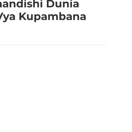
andishi Dunia
 Vya Kupambana