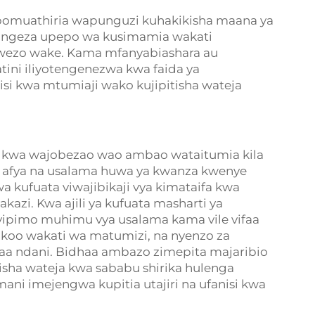
apomuathiria wapunguzi kuhakikisha maana ya
apongeza upepo wa kusimamia wakati
wezo wake. Kama mfanyabiashara au
ini iliyotengenezwa kwa faida ya
si kwa mtumiaji wako kujipitisha wateja
a kwa wajobezao wao ambao wataitumia kila
ya afya na usalama huwa ya kwanza kwenye
a kufuata viwajibikaji vya kimataifa kwa
azi. Kwa ajili ya kufuata masharti ya
vipimo muhimu vya usalama kama vile vifaa
koo wakati wa matumizi, na nyenzo za
faa ndani. Bidhaa ambazo zimepita majaribio
ha wateja kwa sababu shirika hulenga
ni imejengwa kupitia utajiri na ufanisi kwa