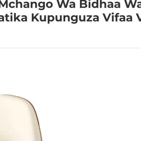
Mchango Wa Bidhaa Wa
atika Kupunguza Vifaa