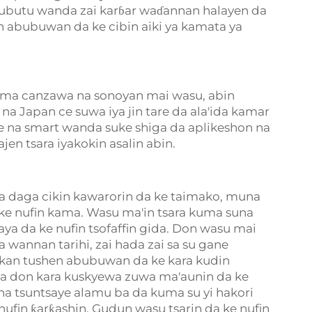
rubutu wanda zai karɓar waɗannan halayen da
n abubuwan da ke cibin aiki ya kamata ya
kuma canzawa na sonoyan mai wasu, abin
 Japan ce suwa iya jin tare da ala'ida kamar
 na smart wanda suke shiga da aplikeshon na
n tsara iyakokin asalin abin.
a daga cikin kawarorin da ke taimako, muna
ke nufin kama. Wasu ma'in tsara kuma suna
a da ke nufin tsofaffin gida. Don wasu mai
a wannan tarihi, zai hada zai sa su gane
 a kan tushen abubuwan da ke kara kudin
a don kara kuskyewa zuwa ma'aunin da ke
na tsuntsaye alamu ba da kuma su yi hakori
nufin ƙarƙashin. Gudun wasu tsarin da ke nufin