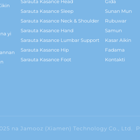
Sarauta Kasance Head
Gida
ikin
Sarauta Kasance Sleep
Sunan Mun
Sarauta Kasance Neck & Shoulder
Rubuwar
Sarauta Kasance Hand
Samun
na yi
Sarauta Kasance Lumbar Support
Kasar Aikin
Sarauta Kasance Hip
Fadama
wannan
Sarauta Kasance Foot
Kontakti
in
2025 na Jamooz (Xiamen) Technology Co., Ltd.
P