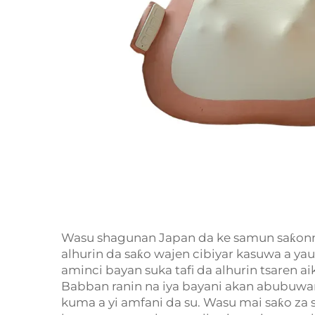
Wasu shagunan Japan da ke samun saƙonni
alhurin da saƙo wajen cibiyar kasuwa a ya
aminci bayan suka tafi da alhurin tsaren a
Babban ranin na iya bayani akan abubuwan 
kuma a yi amfani da su. Wasu mai saƙo za s