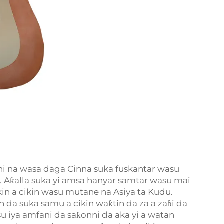
 na wasa daga Cinna suka fuskantar wasu
u. Aƙalla suka yi amsa hanyar samtar wasu mai
ikin a cikin wasu mutane na Asiya ta Kudu.
da suka samu a cikin waƙtin da za a zaɓi da
u iya amfani da saƙonni da aka yi a watan