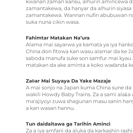
kwanan zaman kansu, alhurin amincewa da
zamantakewa, da hanyar da alhurin siyasa 
zamantakewa. Wannan nufin abubuwan na 
suka nuna cikin wasa.
Fahimtar Matakan Na’ura
Alama mai sayarwa ya kamata ya iya hanka
China don fitowa kan wasu alamar da ke J
saboda manufa suke son samfur mai kyau 
matakan da ake aminta a koko waɗanda k
Zaɓar Mai Suyaya Da Yake Mazaje
A mai sonjo na Japan kuma China sune da s
wakili Howdy Baby Trains. Za a sami alaƙa 
ma'ajiyoyi zuwa shagunan masu sanin han
a kan wasan hannu.
Tun daidaitawa ga Tarihin Aminci
Za a iya amfani da aluka da karkashin rashi