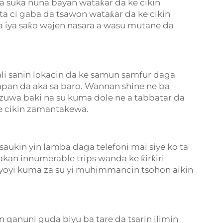
 suka nuna bayan wataƙar da ke cikin
ta ci gaba da tsawon wataƙar da ke cikin
iya saƙo wajen nasara a wasu mutane da
li sanin lokacin da ke samun samfur daga
apan da aka sa baro. Wannan shine ne ba
zuwa baki na su kuma dole ne a tabbatar da
e cikin zamantakewa.
aukin yin lamba daga telefoni mai siye ko ta
akan innumerable trips wanda ke ƙirƙiri
yoyi kuma za su yi muhimmancin tsohon aikin
n qanuni guda biyu ba tare da tsarin ilimin