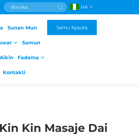
HA
Samu Kyauta
da
Sunan Mun
uwar
Samun
Aikin
Fadama
Kontakti
Kin Kin Masaje Dai