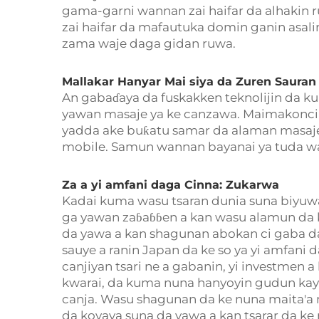
gama-garni wannan zai haifar da alhakin 
zai haifar da mafautuka domin ganin asali
zama waje daga gidan ruwa.
Mallakar Hanyar Mai siya da Zuren Sauran
An gabaɗaya da fuskakken teknolijin da 
yawan masaje ya ke canzawa. Maimakonci na
yadda ake buƙatu samar da alaman masaje
mobile. Samun wannan bayanai ya tuda waje
Za a yi amfani daga Cinna: Zukarwa
Kadai kuma wasu tsaran dunia suna biyuw
ga yawan zaɓaɓɓen a kan wasu alamun da 
da yawa a kan shagunan abokan ci gaba day
sauye a ranin Japan da ke so ya yi amfani d
canjiyan tsari ne a gabanin, yi investmen
kwarai, da kuma nuna hanyoyin gudun kay
canja. Wasu shagunan da ke nuna maita'a 
da koyaya suna da yawa a kan tsarar da ke 