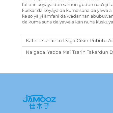
tallafin koyaya don samun gudun nau'oji t
kuskar da koyaya da kuma suna da yawa a 
ke so ya yi amfani da wadannan abubuwan
da kuma suna da yawa a kan nuna kuskuya
Kafin :
Tsunainin Daga Cikin Rubutu Aik
Na gaba :
Yadda Mai Tsarin Takardun Daga Binci