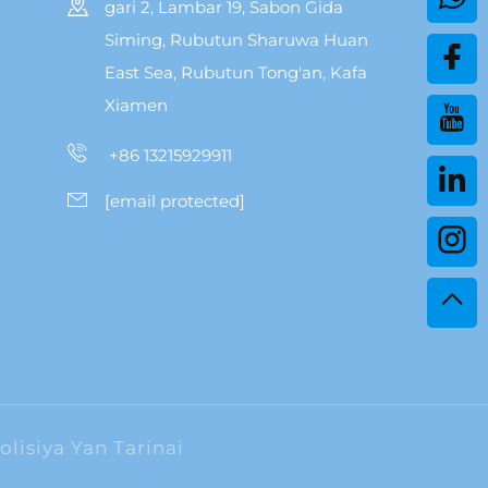
gari 2, Lambar 19, Sabon Gida
Siming, Rubutun Sharuwa Huan
East Sea, Rubutun Tong'an, Kafa
Xiamen
+86 13215929911
[email protected]
olisiya Yan Tarinai