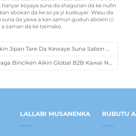
a hanyar koyaya suna da shagunan da ke nufin
kan abokan da ke so ya yi kuskuyar. Wasu da
 suna da yawa a kan samun gudun abokin ci
 a zaman da ke taimako.
in Jipan Tare Da Kewaye Suna Sabon Gaba
ken Aikin Global B2B Kawai Na Sake Massage Devices
LALLABI MUSANENKA
RUBUTU A