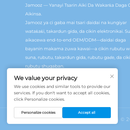
Jamooz — Yanayi Tsarin Aiki Da Wakarƙa Daga C
Aikinsa.
Jamooz ya ci gaba mai tsari daidai na kungiyar
wataƙaƙi, takardun gida, da cikin elektronikai. Su
aikacewa end-to-end OEM/ODM—daidai daga
bayanin makama zuwa kawai—a cikin rubutu 
suna, rubutu, takardun gida, rubutu gaɗe, da cik
rubutu shugaban.
We value your privacy
We use cookies and similar tools to provide our
services. If you don't want to accept all cookies,
click Personalize cookies.
Personalize cookies
Accept all
Hakkin daidai © 