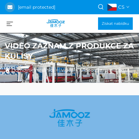
CS
[email protected]
Získat nabídku
VIDEO ZÁZNAM Z PRODUKCE ZA
KULISY
Domovská stránka
>
Videa
>
Video záznam z pozadí výroby