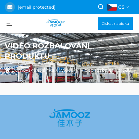
CS
[email protected]
Získat nabídku
VIDEO ROZBALOVÁNÍ
PRODUKTU
Domovská stránka
>
Videa
>
Video rozbalení produktu