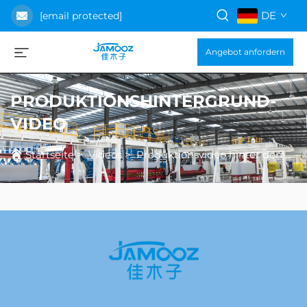
DE
[email protected]
Angebot anfordern
PRODUKTIONSHINTERGRUND-
VIDEO
Startseite
>
Videos
>
Produktionsvideo hinter den Kulissen