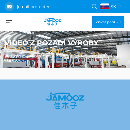
SK
[email protected]
Získať ponuku
VIDEO Z POZADÍ VÝROBY
Domovská stránka
>
Videá
>
Videó z pozadí výroby