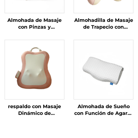
Almohada de Masaje
Almohadilla de Masaje
con Pinzas y
de Trapecio con
Amasamiento Broad
Función de Apretar y
Bean MINIPillow
Amasar
respaldo con Masaje
Almohada de Sueño
Dinámico de
con Función de Agarre
Amasamiento
y Amasado sin Presión