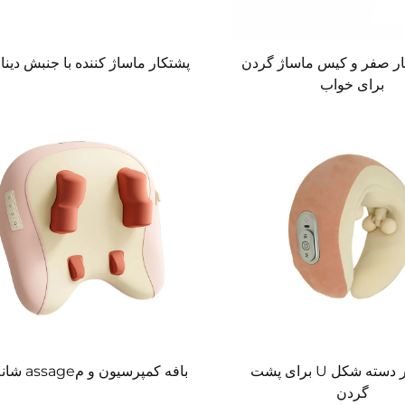
شار صفر و کیس ماساژ گردن
پشتکار ماساژ کننده با جنبش دینا
برای خواب
ماساژ گر دسته شکل U برای پشت
بافه کمپرسیون و مassage شانه‌ای
گردن