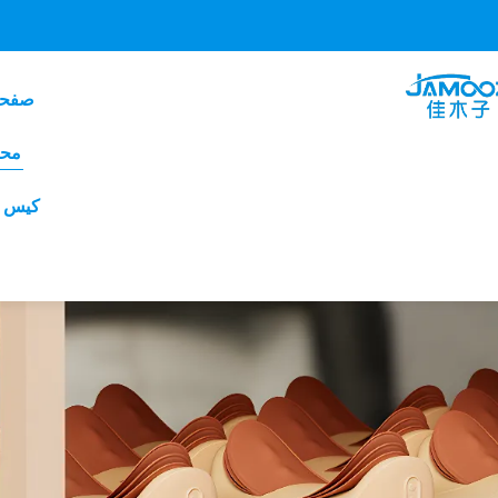
صفحه
مح
کیس ع