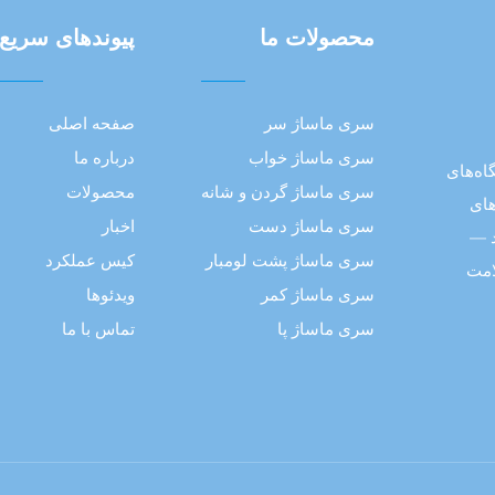
محصولات ما
پیوند‌های سریع
سری ماساژ سر
صفحه اصلی
سری ماساژ خواب
درباره ما
اه‌های
سری ماساژ گردن و شانه
محصولات
های
سری ماساژ دست
اخبار
ید —
سری ماساژ پشت لومبار
کیس عملکرد
امت
سری ماساژ کمر
ویدئوها
سری ماساژ پا
تماس با ما