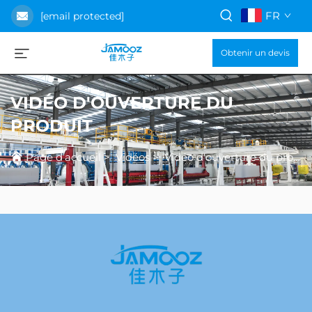
FR
[email protected]
Obtenir un devis
VIDÉO D'OUVERTURE DU
PRODUIT
Page d’accueil
>
Vidéos
>
Vidéo d'ouverture du produit