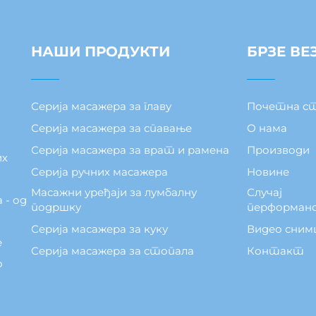
НАШИ ПРОДУКТИ
БРЗЕ ВЕ
Серија масажера за главу
Почетна с
Серија масажера за спавање
О нама
Серија масажера за врат и рамена
Производи
их
Серија ручних масажера
Новине
Масажни уређаји за лумбалну
Случај
 - од
подршку
перформан
Серија масажера за куку
Видео сним
е
Серија масажера за стопала
Контакт
о