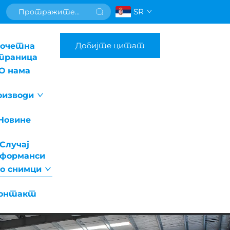
SR
Добијте цитат
очетна
траница
О нама
оизводи
Новине
Случај
рформанси
о снимци
онтакт