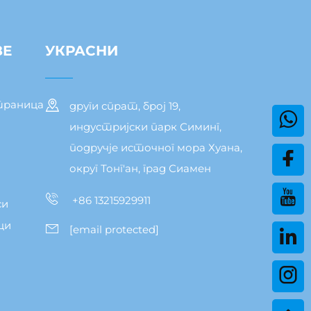
ЗЕ
УКРАСНИ
траница
други спрат, број 19,
индустријски парк Симинг,
подручје источног мора Хуана,
округ Тонг'ан, град Сиамен
+86 13215929911
си
ци
[email protected]