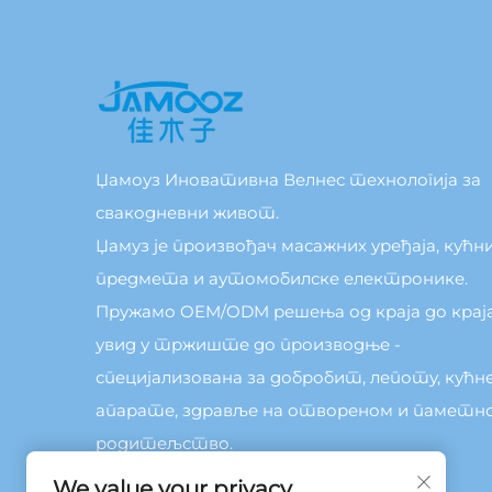
Џамоуз Иновативна Велнес технологија за
свакодневни живот.
Џамуз је произвођач масажних уређаја, кућн
предмета и аутомобилске електронике.
Пружамо OEM/ODM решења од краја до краја
увид у тржиште до производње -
специјализована за добробит, лепоту, кућн
апарате, здравље на отвореном и паметн
родитељство.
We value your privacy