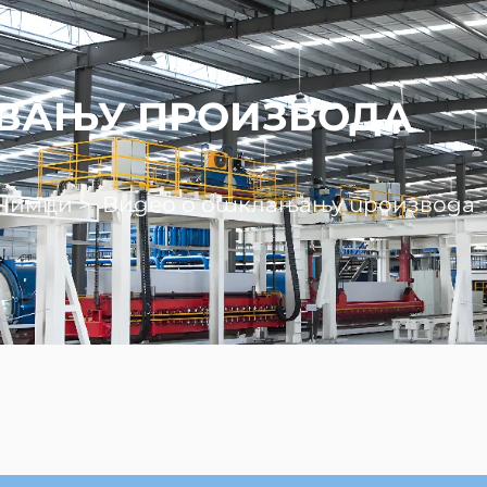
ОВАЊУ ПРОИЗВОДА
снимци
>
Видео о отклањању производа