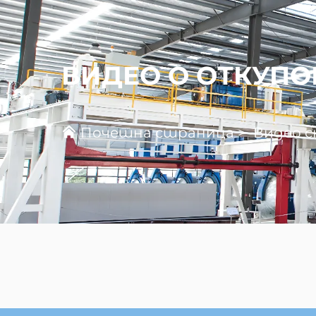
ВИДЕО О ОТКУП
Почетна страница
>
Видео 