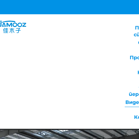
П
с
Пр
пе
Виде
К