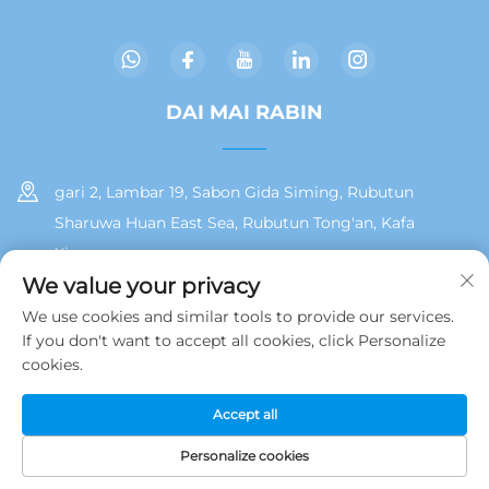
DAI MAI RABIN
gari 2, Lambar 19, Sabon Gida Siming, Rubutun
Sharuwa Huan East Sea, Rubutun Tong'an, Kafa
Xiamen
We value your privacy
+86 13215929911
We use cookies and similar tools to provide our services.
If you don't want to accept all cookies, click Personalize
[email protected]
cookies.
Accept all
Hakkin daidai © 2025 na Jamooz (Xiamen) Technology Co., Ltd.
Polisiya Yan Tarinai
Personalize cookies