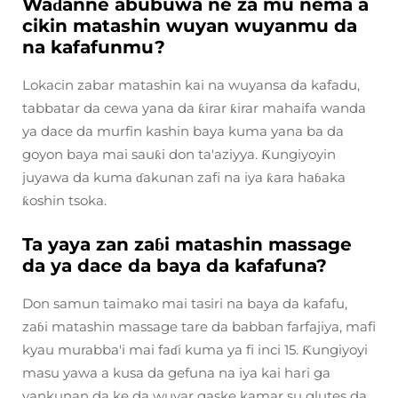
Waɗanne abubuwa ne za mu nema a
cikin matashin wuyan wuyanmu da
na kafafunmu?
Lokacin zabar matashin kai na wuyansa da kafadu,
tabbatar da cewa yana da ƙirar ƙirar mahaifa wanda
ya dace da murfin kashin baya kuma yana ba da
goyon baya mai sauƙi don ta'aziyya. Ƙungiyoyin
juyawa da kuma ɗakunan zafi na iya ƙara haɓaka
ƙoshin tsoka.
Ta yaya zan zaɓi matashin massage
da ya dace da baya da kafafuna?
Don samun taimako mai tasiri na baya da kafafu,
zaɓi matashin massage tare da babban farfajiya, mafi
kyau murabba'i mai faɗi kuma ya fi inci 15. Ƙungiyoyi
masu yawa a kusa da gefuna na iya kai hari ga
yankunan da ke da wuyar gaske kamar su glutes da