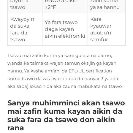
biyu na
tsawo a cikin
zafin kuma
tsawo
±2°F
ya sa hannu
Kwayoyin
Kara
Ya fara tsawo
da suka
kyauwar
daga kayan
fara da
abubu'n
aikin elektroniki
tsawo
samfur
Tsawo mai zafin kuma ya kare gurara na damu,
wanda ke taimaka wajen samun oksijin ga kayan
hannu. Ya kashe amfani da ETL/UL certification
kuma tsawo da za a iya rarraba (ta hanyar 3 yadda
aka saba) lokacin da aka zauna mabukata na tsawo.
Sanya muhimminci akan tsawo
mai zafin kuma kayan aikin da
suka fara da tsawo don aikin
rana