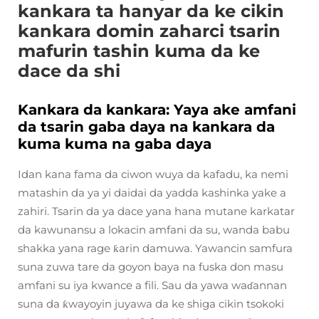
kankara ta hanyar da ke cikin
kankara domin zaharci tsarin
mafurin tashin kuma da ke
dace da shi
Kankara da kankara: Yaya ake amfani
da tsarin gaba daya na kankara da
kuma kuma na gaba daya
Idan kana fama da ciwon wuya da kafadu, ka nemi
matashin da ya yi daidai da yadda kashinka yake a
zahiri. Tsarin da ya dace yana hana mutane karkatar
da kawunansu a lokacin amfani da su, wanda babu
shakka yana rage ƙarin damuwa. Yawancin samfura
suna zuwa tare da goyon baya na fuska don masu
amfani su iya kwance a fili. Sau da yawa waɗannan
suna da ƙwayoyin juyawa da ke shiga cikin tsokoki