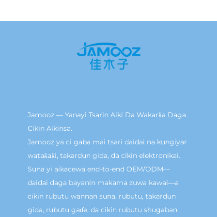
Jamooz — Yanayi Tsarin Aiki Da Wakarƙa Daga
Cikin Aikinsa.
Jamooz ya ci gaba mai tsari daidai na kungiyar
wataƙaƙi, takardun gida, da cikin elektronikai.
Suna yi aikacewa end-to-end OEM/ODM—
daidai daga bayanin makama zuwa kawai—a
cikin rubutu wannan suna, rubutu, takardun
gida, rubutu gaɗe, da cikin rubutu shugaban.