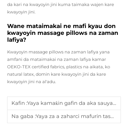
da kari na kwayoyin jini kuma taimaka wajen kare
kwayoyin jini.
Wane mataimakai ne mafi kyau don
kwayoyin massage pillows na zaman
lafiya?
Kwayoyin massage pillows na zaman lafiya yana
amfani da mataimakai na zaman lafiya kamar
OEKO-TEX certified fabrics, plastics na aikata, ko
natural latex, domin kare kwayoyin jini da kare
kwayoyin jini na al'adu.
Kafin :
Yaya kamaƙin gafin da aka sauya harshen hankali taƙawa tsaro mai aiki?
Na gaba :
Yaya za a zaharci mafurin tashin kuma na yadda ake amfani da shi?