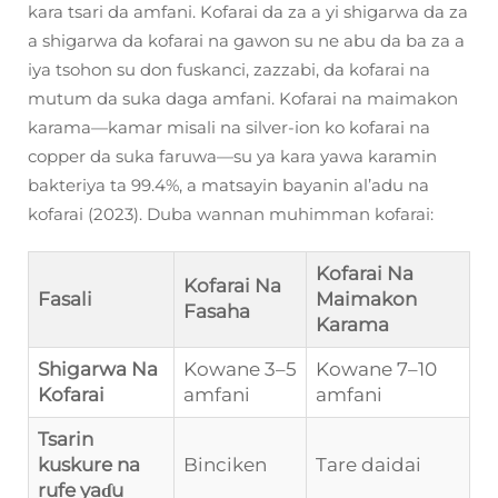
kara tsari da amfani. Kofarai da za a yi shigarwa da za
a shigarwa da kofarai na gawon su ne abu da ba za a
iya tsohon su don fuskanci, zazzabi, da kofarai na
mutum da suka daga amfani. Kofarai na maimakon
karama—kamar misali na silver-ion ko kofarai na
copper da suka faruwa—su ya kara yawa karamin
bakteriya ta 99.4%, a matsayin bayanin al’adu na
kofarai (2023). Duba wannan muhimman kofarai:
Kofarai Na
Kofarai Na
Fasali
Maimakon
Fasaha
Karama
Shigarwa Na
Kowane 3–5
Kowane 7–10
Kofarai
amfani
amfani
Tsarin
kuskure na
Binciken
Tare daidai
rufe yaɗu