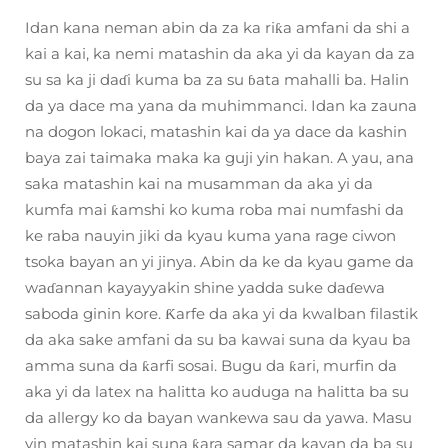
Idan kana neman abin da za ka riƙa amfani da shi a
kai a kai, ka nemi matashin da aka yi da kayan da za
su sa ka ji daɗi kuma ba za su ɓata mahalli ba. Halin
da ya dace ma yana da muhimmanci. Idan ka zauna
na dogon lokaci, matashin kai da ya dace da kashin
baya zai taimaka maka ka guji yin hakan. A yau, ana
saka matashin kai na musamman da aka yi da
kumfa mai ƙamshi ko kuma roba mai numfashi da
ke raba nauyin jiki da kyau kuma yana rage ciwon
tsoka bayan an yi jinya. Abin da ke da kyau game da
waɗannan kayayyakin shine yadda suke daɗewa
saboda ginin kore. Ƙarfe da aka yi da kwalban filastik
da aka sake amfani da su ba kawai suna da kyau ba
amma suna da ƙarfi sosai. Bugu da ƙari, murfin da
aka yi da latex na halitta ko auduga na halitta ba su
da allergy ko da bayan wankewa sau da yawa. Masu
yin matashin kai suna ƙara samar da kayan da ba su