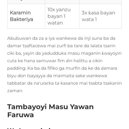
10x yanzu
Karamin
3x ƙasa bayan
bayan 1
Bakteriya
wata 1
watan
Abubuwan da za a iya wankewa da inji suna ba da
damar tsaftacewa mai zurfi ba tare da lalata tsarin
ciki ba, yayin da yadudduka masu maganin ƙwayoyin
cuta ke hana samuwar fim ɗin halittu a cikin
padding. Ka ba da fifiko ga murfin da ke da ɗamara
biyu don tsayayya da maimaita sake wankewa
tabbatar da na'urarka ta kasance mai tsabta tsakanin
zaman.
Tambayoyi Masu Yawan
Faruwa