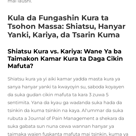
mai laushi.
Kula da Fungashin Kura ta
Tsohon Massa: Shiatsu, Hanyar
Yanki, Kariya, da Tsarin Kuma
Shiatsu Kura vs. Kariya: Wane Ya ba
Taimakon Kamar Kura ta Daga Cikin
Mafuta?
Shiatsu kura ya yi aiki kamar yadda masta kura ya
sanya hanyar yanki ta kwayoyin su, saboda koyayen
da suka gudan cikin mafuta ta kara 3 zuwa 5
sentimita. Yana da kyau ga waɗanda suka hada da
tsinkin da kuma tsinkin na kaya. Al'ummar da suka
rubuta a Journal of Pain Management a shekara da
suka gabata sun nuna cewa wannan hanyar ya
taimaka wajen fuskanta mafuta mai tsinkin, kuma ya