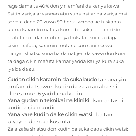
rage dama ta 40% don yin amfani da kariya kawai.
Saitin kariya a wannan abu suna haifar da kariya mai
sarrafa daga 20 zuwa 50 hertz, wanda ke fuskanta
kuma karamin mafuta kuma ba suka gudan cikin
mafuta ba. Idan mutum ya bukatar kura ta daga
cikin mafuta, karamin mutane sun sanin cewa
hanyar shiatsu suna ba da natijen da yawa don kura
ta daga cikin mafuta kamar yadda kariya kura suka
iya ba da su.
Gudan cikin karamin da suka bude
ta hana yin
amfani da tsawon kudin da za a rarraba shi
don samun 6 yadda na kudin
Yana gudanin teknikai na kliniki
, kamar tashin
kudin a cikin kudin
Yana kare kudin da ke cikin watsi
, ba tare
biyayen da suka kusanta
Za a zaɓa shiatsu don kudin da suka daga cikin watsi;