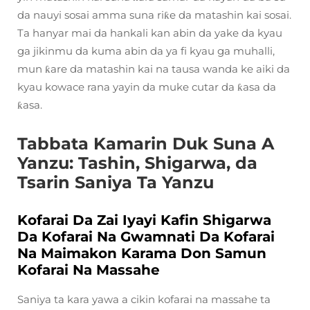
da nauyi sosai amma suna riƙe da matashin kai sosai.
Ta hanyar mai da hankali kan abin da yake da kyau
ga jikinmu da kuma abin da ya fi kyau ga muhalli,
mun ƙare da matashin kai na tausa wanda ke aiki da
kyau kowace rana yayin da muke cutar da ƙasa da
ƙasa.
Tabbata Kamarin Duk Suna A
Yanzu: Tashin, Shigarwa, da
Tsarin Saniya Ta Yanzu
Kofarai Da Zai Iyayi Kafin Shigarwa
Da Kofarai Na Gwamnati Da Kofarai
Na Maimakon Karama Don Samun
Kofarai Na Massahe
Saniya ta kara yawa a cikin kofarai na massahe ta