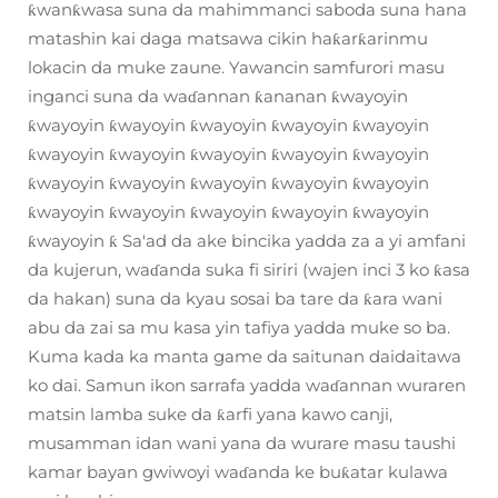
ƙwanƙwasa suna da mahimmanci saboda suna hana
matashin kai daga matsawa cikin haƙarƙarinmu
lokacin da muke zaune. Yawancin samfurori masu
inganci suna da waɗannan ƙananan ƙwayoyin
ƙwayoyin ƙwayoyin ƙwayoyin ƙwayoyin ƙwayoyin
ƙwayoyin ƙwayoyin ƙwayoyin ƙwayoyin ƙwayoyin
ƙwayoyin ƙwayoyin ƙwayoyin ƙwayoyin ƙwayoyin
ƙwayoyin ƙwayoyin ƙwayoyin ƙwayoyin ƙwayoyin
ƙwayoyin ƙ Sa'ad da ake bincika yadda za a yi amfani
da kujerun, waɗanda suka fi siriri (wajen inci 3 ko ƙasa
da hakan) suna da kyau sosai ba tare da ƙara wani
abu da zai sa mu kasa yin tafiya yadda muke so ba.
Kuma kada ka manta game da saitunan daidaitawa
ko dai. Samun ikon sarrafa yadda waɗannan wuraren
matsin lamba suke da ƙarfi yana kawo canji,
musamman idan wani yana da wurare masu taushi
kamar bayan gwiwoyi waɗanda ke buƙatar kulawa