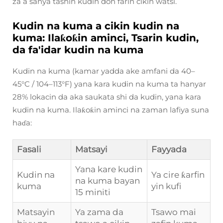
za a sanya tashin kudin don farin cikin watsi.
Kudin na kuma a cikin kudin na
kuma: Ilaƙoƙin aminci, Tsarin kudin,
da fa'idar kudin na kuma
Kudin na kuma (kamar yadda ake amfani da 40–
45°C / 104–113°F) yana kara kudin na kuma ta hanyar
28% lokacin da aka saukata shi da kudin, yana kara
kudin na kuma. Ilaƙoƙin aminci na zaman lafiya suna
haɗa:
Fasali
Matsayi
Fayyada
Yana kare kudin
Kudin na
Ya cire ƙarfin
na kuma bayan
kuma
yin kufi
15 miniti
Matsayin
Ya zama da
Tsawo mai