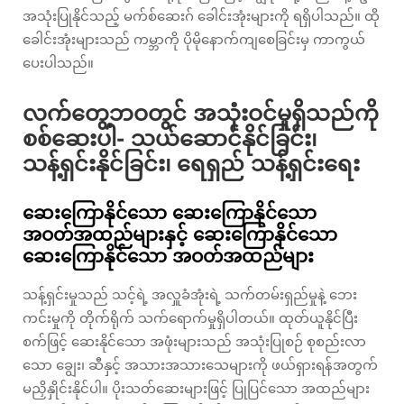
အသုံးပြုနိုင်သည့် မက်စ်ဆေးဂ် ခေါင်းအုံးများကို ရရှိပါသည်။ ထို
ခေါင်းအုံးများသည် ကမ္ဘာကို ပိုမိုနောက်ကျစေခြင်းမှ ကာကွယ်
ပေးပါသည်။
လက်တွေ့ဘဝတွင် အသုံးဝင်မှုရှိသည်ကို
စစ်ဆေးပါ- သယ်ဆောင်နိုင်ခြင်း၊
သန့်ရှင်းနိုင်ခြင်း၊ ရေရှည် သန့်ရှင်းရေး
ဆေးကြောနိုင်သော ဆေးကြောနိုင်သော
အဝတ်အထည်များနှင့် ဆေးကြောနိုင်သော
ဆေးကြောနိုင်သော အဝတ်အထည်များ
သန့်ရှင်းမှုသည် သင့်ရဲ့ အလှူခံအုံးရဲ့ သက်တမ်းရှည်မှုနဲ့ ဘေး
ကင်းမှုကို တိုက်ရိုက် သက်ရောက်မှုရှိပါတယ်။ ထုတ်ယူနိုင်ပြီး
စက်ဖြင့် ဆေးနိုင်သော အဖုံးများသည် အသုံးပြုစဉ် စုစည်းလာ
သော ချွေး၊ ဆီနှင့် အသားအသားသေများကို ဖယ်ရှားရန်အတွက်
မညှိနှိုင်းနိုင်ပါ။ ပိုးသတ်ဆေးများဖြင့် ပြုပြင်သော အထည်များ