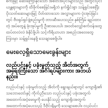
စက်ဖြင့် ဆေးကြောနိုင်သော အစိတ်အပိုင်းများသည် အတွင်းပိုင်း
ယန္တရားများကို ထိခိုက်စေခြင်းမရှိဘဲ နက်ရှိုင်းစွာ သန့်ရှင်းစေပြီး
ပိုးသတ်ဆေးများဖြင့် ပိတ်ထားသော အလွှာများက ပုံးအုပ်ခြင်း
တွင် ဇီဝရုပ်ရှင်ဖွဲ့စည်းမှုကို တားဆီးပေးသည်။ နှစ်ကြိမ် ချုပ်ထား
တဲ့ အပ်တွေနဲ့ ဖုံးအုပ်မှုကို ဦးစားပေးပါ၊ အဝတ်လျှော်စက်ဝန်းတွေ
ထပ်တလဲလဲ ခံနိုင်ဖို့ပါ၊ သင့်ကိရိယာဟာ အစည်းအဝေးတွေ
ကြားမှာ သန့်ရှင်းနေဖို့ သေချာစေဖို့ပါ။
မေးလေ့ရှိသောမေးခွန်းများ
လည်ပင်းနှင့် ပခုံးမှုတ်သည့် အိတ်အတွက်
အရေးကြီးသော အင်္ဂါရပ်များကား အဘယ်
နည်း။
လည်ပင်းနှင့် ပခုံးမှုတ်သည့် အိတ်ကို ရွေးချယ်ရာတွင် ကျောရိုး၏
သဘောတော်နှင့် ကိုက်ညီသော လည်ပင်းနှင့် ပခုံးအတွက်
အထောက်အပံ့ဖေးမှုကို ပေးနိုင်သည့် ကျောရိုးအတွက်
အထောက်အပံ့ပေးသည့် ဒီဇိုင်းရှိမှုကို သေချာစေပါ။ လည်ပင်း