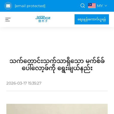
MY
[email protected]
စျေးနှုန်းကောက်ယူရန်
သက်တောင်းသက်သာရှိသော မက်စ်ခ်
ပေါ်လော့ဖ်ကို ရွေးချယ်နည်း
2026-03-17 15:35:27