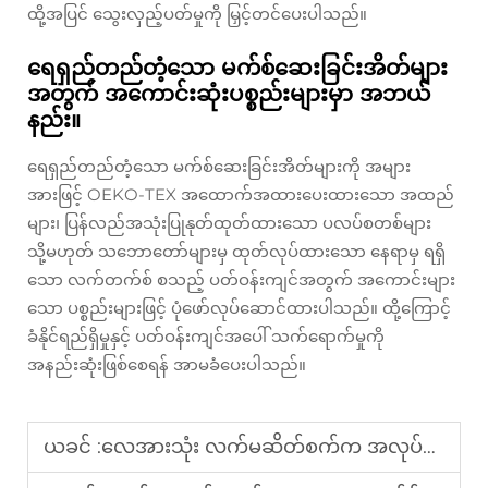
ထို့အပြင် သွေးလှည့်ပတ်မှုကို မြှင့်တင်ပေးပါသည်။
ရေရှည်တည်တံ့သော မက်စ်ဆေးခြင်းအိတ်များ
အတွက် အကောင်းဆုံးပစ္စည်းများမှာ အဘယ်
နည်း။
ရေရှည်တည်တံ့သော မက်စ်ဆေးခြင်းအိတ်များကို အများ
အားဖြင့် OEKO-TEX အထောက်အထားပေးထားသော အထည်
များ၊ ပြန်လည်အသုံးပြုနုတ်ထုတ်ထားသော ပလပ်စတစ်များ
သို့မဟုတ် သဘောတော်များမှ ထုတ်လုပ်ထားသော နေရာမှ ရရှိ
သော လက်တက်စ် စသည့် ပတ်ဝန်းကျင်အတွက် အကောင်းများ
သော ပစ္စည်းများဖြင့် ပုံဖော်လုပ်ဆောင်ထားပါသည်။ ထို့ကြောင့်
ခံနိုင်ရည်ရှိမှုနှင့် ပတ်ဝန်းကျင်အပေါ် သက်ရောက်မှုကို
အနည်းဆုံးဖြစ်စေရန် အာမခံပေးပါသည်။
ယခင် :
လေအားသုံး လက်မဆိတ်စက်က အလုပ်ခွင်ကျန်းမာရေးကို မည်သို့ထောက်ပံ့ပေးပါသနည်း။