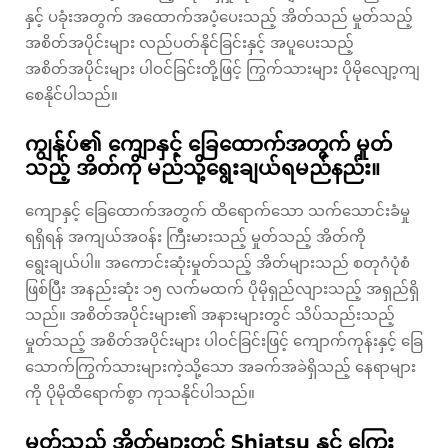
နှင့် ပခုံးအတွက် အထောက်အပံ့ပေးသည့် အိတ်သည် မှုတ်သည့်
အစိတ်အပိုင်းများ လည်ပတ်နိုင်ခြင်းနှင့် အပူပေးသည့်
အစိတ်အပိုင်းများ ပါဝင်ခြင်းတို့ဖြင့် ကြွက်သားများ ပိုမိုလျော့ကျ
စေနိုင်ပါသည်။
ကျွန်ုပ်၏ ကျောနှင့် ခြေထောက်အတွက် မှုတ်
သည့် အိတ်ကို မည်သို့ရွေးချယ်ရမည်နည်း။
ကျောနှင့် ခြေထောက်အတွက် ထိရောက်သော သက်သောင်းခံမှု
ရရှိရန် အကျယ်အဝန်း ကြီးမားသည့် မှုတ်သည့် အိတ်ကို
ရွေးချယ်ပါ။ အကောင်းဆုံးမှုတ်သည့် အိတ်များသည် စတုဂံပုံစံ
ဖြစ်ပြီး အနည်းဆုံး ၁၅ လက်မထက် ပိုမိုရှည်လျားသည့် အရှည်ရှိ
သည်။ အစိတ်အပိုင်းများ၏ အနားများတွင် သိပ်သည်းသည့်
မှုတ်သည့် အစိတ်အပိုင်းများ ပါဝင်ခြင်းဖြင့် ကျောက်ကုန်းနှင့် ခြေ
သောက်ကြွက်သားများကဲ့သို့သော အခက်အခဲရှိသည့် နေရာများ
ကို ပိုမိုထိရောက်စွာ ကုသနိုင်ပါသည်။
မှုတ်သည့် အိတ်များတွင် Shiatsu နှင့် ကြွေး