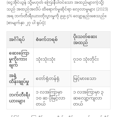
(ငွေအိုင်ယွန် သို့မဟုတ် ကြေးနီပါဝင်သော အထည်များကဲ့သို့)
သည် အထည်အလိပ် ထိရောက်မှုဆိုင်ရာ လေ့လာမှုများ (2023)
အရ ဘက်တီးရီးယားတိုးပွားမှုကို ၉၉.၄% လျော့နည်းစေသည်။
[စာမျက်နှာ ၂၇ ပါ ရုပ်ပုံ]
ပိုးသတ်ဆေး
အင်္ဂါရပ်
စံဖက်ဘရစ်
အထည်
ဆေးကြော
မှုကိုးကား
သုံးသုံးသုံး
၇၁၀ သုံးတိုင်း
ချက်
အနံ့
တော်ရုံတန်ရုံ
မြင့်မားသော
ထိန်းချုပ်မှု
၁ လအကြာမှာ
၁ လအကြာမှာ ၃
ဘက်တီးရီး
၁၀ ဆ ပိုမြင့်လာ
ဆလျော့ကျလာ
ယားများ
တယ်
တယ်