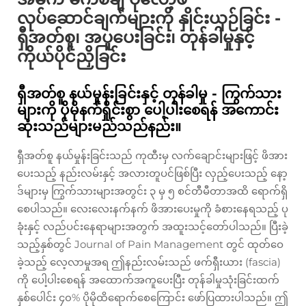
လုပ်ဆောင်ချက်များကို နှိုင်းယှဉ်ခြင်း -
ရှီအတ်စူ၊ အပူပေးခြင်း၊ တုန်ခါမှုနှင့်
ကိုယ်ပိုင်ညှိခြင်း
ရှီအတ်စူ နယ်မှုန်းခြင်းနှင့် တုန်ခါမှု - ကြွက်သား
များကို ပိုမိုနက်ရှိုင်းစွာ ပေါ့ပါးစေရန် အကောင်း
ဆုံးသည်များမည်သည်နည်း။
ရှီအတ်စူ နယ်မှုန်းခြင်းသည် ကုထီးမှ လက်ချောင်းများဖြင့် ဖိအား
ပေးသည့် နည်းလမ်းနှင့် အလားတူပင်ဖြစ်ပြီး လှည့်ပေးသည့် နော့
ဒ်များမှ ကြွက်သားများအတွင်း ၃ မှ ၅ စင်တီမီတာအထိ ရောက်ရှိ
စေပါသည်။ လေးလေးနက်နက် ဖိအားပေးမှုကို ခံစားနေရသည့် ပု
ခုံးနှင့် လည်ပင်းနေရာများအတွက် အထူးသင့်တော်ပါသည်။ ပြီးခဲ့
သည့်နှစ်တွင် Journal of Pain Management တွင် ထုတ်ဝေ
ခဲ့သည့် လေ့လာမှုအရ ဤနည်းလမ်းသည် ဖက်ရှီးယား (fascia)
ကို ပေါ့ပါးစေရန် အထောက်အကူပေးပြီး တုန်ခါမှုသုံးခြင်းထက်
နှစ်ပေါင်း ၄၀% ပိုမိုထိရောက်စေကြောင်း ဖော်ပြထားပါသည်။ ဤ