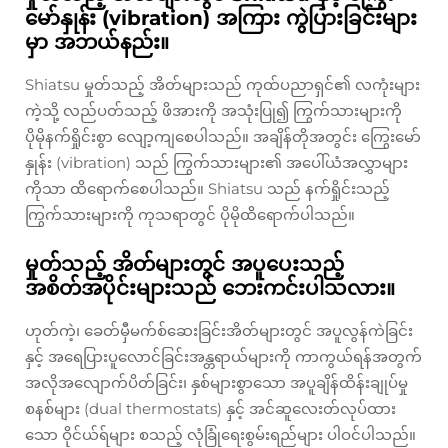
မော်နှုန်း (vibration) အကြား ကွဲပြားခြင်းများ
မှာ အဘယ်နည်း။
Shiatsu မှုတ်သည့် အိတ်များသည် ကုထ်ပညာရှင်၏ လကုံးများ
ကဲ့သို့ လည်ပတ်သည့် ဖိအားကို အသုံးပြု၍ ကြွက်သားများကို
ပိုမိုနက်ရှိုင်းစွာ လျော့ကျစေပါသည်။ အချိန်တိုအတွင်း ကြွေးမော်
နှုန်း (vibration) သည် ကြွက်သားများ၏ အပေါ်ယံအလွှာများ
ကိုသာ ထိရောက်စေပါသည်။ Shiatsu သည် နက်ရှိုင်းသည့်
ကြွက်သားများကို ကုသရာတွင် ပိုမိုထိရောက်ပါသည်။
မှုတ်သည့် အိတ်များတွင် အပူပေးသည့်
အစိတ်အပိုင်းများသည် ဘေးကင်းပါသလား။
ဟုတ်ကဲ့၊ ခေတ်မှီမက်စ်ဆေးခြင်းအိတ်များတွင် အပူလွန်ကဲခြင်း
နှင့် အရေပြားပူလောင်ခြင်းအန္တရာယ်များကို ကာကွယ်ရန်အတွက်
အလိုအလျောက်ပိတ်ခြင်း၊ နှစ်များစွာသော အပူချိန်ထိန်းချုပ်မှု
စနစ်များ (dual thermostats) နှင့် အင်ဆူလေးတ်လုပ်ထား
သော ဝိုင်ယ်ရ်များ စသည့် လုံခြုံရေးစွမ်းရည်များ ပါဝင်ပါသည်။