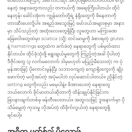
ဝေပေးတာကြောင့် အကောင်းဆုံး အလုပ်ဖြစ်တတ်ပါတယ်။ ကွေး
နေတဲ့ အနားတွေကလည်း တကယ်ကို အရေးကြီးပါတယ်၊ ထိုင်
နေတုန်း ခေါင်းအုံးက ကျွန်တော်တို့ရဲ့ နံရိုးတွေကို ဖိနေတာကို
တားဆီးပေးလို့ပါ။ အရည်အသွေးမြင့် မော်ဒယ်အများစုမှာ အနား
မှာ သိပ်သည်းတဲ့ အထုံးလေးတွေရှိပြီး လူတွေဟာ မကြာခဏ
ခြေဖဝါးတွေထဲမှာ sciatica (သို့) တင်းမာမှုကို ခံစားရတဲ့ glutes
နဲ့ hamstrings တွေထဲက ခက်ခဲတဲ့ နေရာတွေကို ပစ်မှတ်ထား
နိုင်တယ်။ ထိုင်ခုံသုံးဖို့ ရွေးချယ်မှုတွေကို ကြည့်တဲ့အခါ ပိုပါးတဲ့
ဒီဇိုင်းတွေ (၃ လက်မလောက် ဒါမှမဟုတ် မပြည့်မီသေးတဲ့) က ပုံ
မှန်အားဖြင့် ပိုကောင်းမွန်ပြီး သဘာဝကျတဲ့ ကျောရိုးကွေးကို ချိုး
ဖောက်တဲ့ မလိုအပ်တဲ့ အပုံမပါဘဲ လုပ်ဆောင်ပါတယ်။ ညှိနိုင်တဲ့
setting တွေကိုလည်း မမေ့ပါနဲ့။ ဖိအားပေးတဲ့ နေရာတွေ
ဘယ်လောက် ခိုင်မာတယ်ဆိုတာကို ထိန်းချုပ်နိုင်ခြင်းက
ခြားနားချက်တစ်ခု ဖန်တီးပေးတယ်။ အထူးသဖြင့် ဒူးနောက်မှာ ပို
သိမ်မွေ့တဲ့ ကုသမှု လိုအပ်တဲ့ ထိခိုက်လွယ်တဲ့ နေရာတွေရှိ
ရင်ပေါ့။
အဓိက မက်စ်ချ် ပိုလော့ဖ်