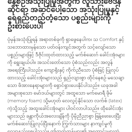
နေ့စဉ်အသုံးပြုမှုအတွက် လူသားဗေဒန်
ဆိုင်ရာ အဆင်ပေါ့သော အသုံးပြုမှုနှင့်
ရေရှည်တည်တံ့သော ပစ္စည်းများကို
ဦးစားပေးပါ
ပုံမှန်အသုံးပြုရန် အရာတစ်ခုကို ရှာဖွေနေပါက၊ သ Comfort နှင့်
သဘောထားမှန်သော ပတ်ဝန်းကျင်အတွက် သင့်လျော်သော
ပစ္စည်းများဖြင့် ဒီဇိုင်းထုတ်ထားသည့် မက်စ်ဆေးဂ် ခေါင်းအုံးများ
ကို ရွေးချယ်ပါ။ အသင်းတော်သော ပုံစံသည်လည်း အလွန်
အရေးကြီးပါသည်။ ကျောရိုးနှင့် ကိုက်ညီသော ပုံစံဖြင့် ပြုလုပ်
ထားသည့် ခေါင်းအုံးများသည် ရှည်လျားစွာ ထိုင်နေစဉ် မသေချာ
သော ဖိအားနေရာများကို ရှောင်ရှားပေးနိုင်ပါသည်။ ယခုအခါ
အများစုသော မော်ဒယ်များတွင် အထူသော မက်မောရီ ဖိုမ်
(memory foam) သို့မဟုတ် လေလွင့်နိုင်သော လက်စ် (latex)
ကဲ့သို့သည့် အထူးခေါင်းအုံးများ ပါဝင်လာပါသည်။ ထိုခေါင်းအုံး
များသည် ခန္တာကိုယ်အလေးချိန်ကို ပိုမိုညီညာစွာ ဖြန့်ဖေးပေးပြီး
မက်စ်ဆေးဂ်ပြုလုပ်ပြီးနောက် ကြွက်သားများ နာကျင်မှုကို
လျော့နည်းစေပါသည်။ ဤထုတ်ကုန်များ၏ အကောင်းများထဲ