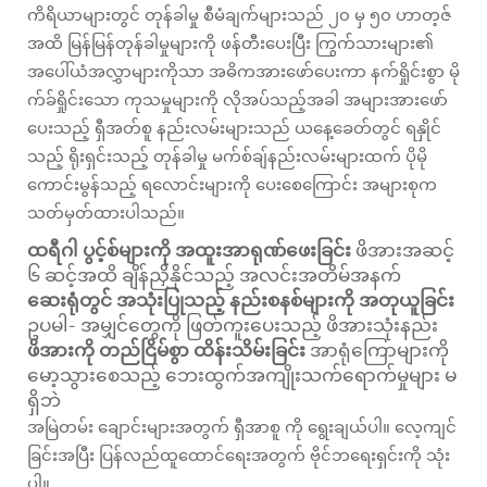
ကိရိယာများတွင် တုန်ခါမှု စီမံချက်များသည် ၂၀ မှ ၅၀ ဟာတ့ဇ်
အထိ မြန်မြန်တုန်ခါမှုများကို ဖန်တီးပေးပြီး ကြွက်သားများ၏
အပေါ်ယံအလွှာများကိုသာ အဓိကအားဖော်ပေးကာ နက်ရှိုင်းစွာ မို
က်ခ်ရှိုင်းသော ကုသမှုများကို လိုအပ်သည့်အခါ အများအားဖော်
ပေးသည့် ရှီအတ်စူ နည်းလမ်းများသည် ယနေ့ခေတ်တွင် ရနှိုင်
သည့် ရိုးရှင်းသည့် တုန်ခါမှု မက်စ်ချ်နည်းလမ်းများထက် ပိုမို
ကောင်းမွန်သည့် ရလောင်းများကို ပေးစေကြောင်း အများစုက
သတ်မှတ်ထားပါသည်။
ထရီဂါ ပွင့်စ်များကို အထူးအာရုဏ်ဖေးခြင်း
ဖိအားအဆင့်
၆ ဆင့်အထိ ချိန်ညှိနိုင်သည့် အလင်းအတိမ်အနက်
ဆေးရုံတွင် အသုံးပြုသည့် နည်းစနစ်များကို အတုယူခြင်း
ဥပမါ- အမျှင်တွေကို ဖြတ်ကူးပေးသည့် ဖိအားသုံးနည်း
ဖိအားကို တည်ငြိမ်စွာ ထိန်းသိမ်းခြင်း
အာရုံကြောများကို
မော့သွားစေသည့် ဘေးထွက်အကျိုးသက်ရောက်မှုများ မ
ရှိဘဲ
အမြဲတမ်း ချောင်းများအတွက် ရှီအာစူ ကို ရွေးချယ်ပါ။ လေ့ကျင်
ခြင်းအပြီး ပြန်လည်ထူထောင်ရေးအတွက် ဗိုင်ဘရေးရှင်းကို သုံး
ပါ။