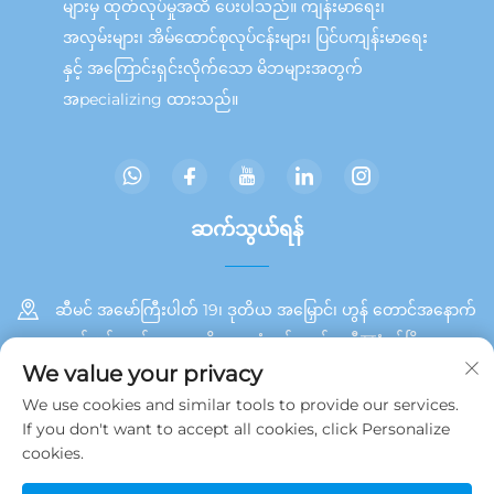
များမှ ထုတ်လုပ်မှုအထိ ပေးပါသည်။ ကျန်းမာရေး၊
အလှမ်းများ၊ အိမ်ထောင်စုလုပ်ငန်းများ၊ ပြင်ပကျန်းမာရေး
နှင့် အကြောင်းရှင်းလိုက်သော မိဘများအတွက်
အpecializing ထားသည်။
ဆက်သွယ်ရန်
ဆီမင် အမော်ကြီးပါတ် 19၊ ဒုတိယ အမြှောင်၊ ဟွန် တောင်အနောက်
ဘက် ပင်လယ်အရှေ့ ဧရိယာ၊ တုံအင် ကျွန်း၊ ဆီযံမင်မြို့
We value your privacy
+86 13215929911
We use cookies and similar tools to provide our services.
If you don't want to accept all cookies, click Personalize
[email protected]
cookies.