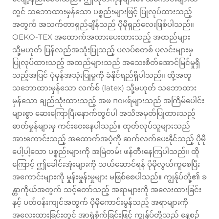
တွင် သဘောထားမှန်သော ပစ္စည်းများဖြင့် ပြုလုပ်ထားသည့်
အတွက် အသက်တာရှည်ချိန်သည် ပိုမိုရှည်လေးဖြစ်ပါသည်။
OEKO-TEX အထောက်အထားပေးထားသည့် အထည်များ
သို့မဟုတ် ပြန်လည်အသုံးပြုသည့် ပလပ်စတစ် ပုလင်းများမှ
ပြုလုပ်ထားသည့် အထည်များသည် အသေးစိတ်အောင်မြင်မှုရှိ
သည့်အပြင် ပုံမှန်အသုံးပြုမှုကို ခံနိုင်ရည်ရှိပါသည်။ ထို့အတူ
သဘောထားမှန်သော လက်စ် (latex) သို့မဟုတ် သဘောထား
မှန်သော ချည်သုံးထားသည့် အဖ покရ်များသည် အကြိမ်ပေါင်း
များစွာ ဆေးကြောပြီးနောက်တွင်ပါ အသိအမှတ်ပြုထားသည့်
ဓာတ်မှုန်များမှ ကင်းဝေးနေပါသည်။ ထုတ်လုပ်သူများသည်
အားကောင်းသည့် အထောက်အပံ့ကို ဆက်လက်ပေးနိုင်သည့် ပိုမို
ပေါ့ပါ့သော ပစ္စည်းများကို အမြဲတမ်း ဖန်တီးနေကြပါသည်။ ထို
ကြောင့် ဤခေါင်းအုံးများကို သယ်ဆောင်ရန် ပိုမိုလွယ်ကူစေပြီး
အကောင်းများကို မှုန်းမှုန်းမှုများ မဖြစ်စေပါသည်။ ကျွန်ုပ်တို့၏ ခ
န္တာကိုယ်အတွက် သင့်တော်သည့် အရာများကို အလေးထားခြင်း
နှင့် ပတ်ဝန်းကျင်အတွက် ပိုမိုကောင်းမွန်သည့် အရာများကို
အလေးထားခြင်းတွင် အာရုံစိုက်ခြင်းဖြင့် ကျွန်ုပ်တို့သည် နေ့စဥ်