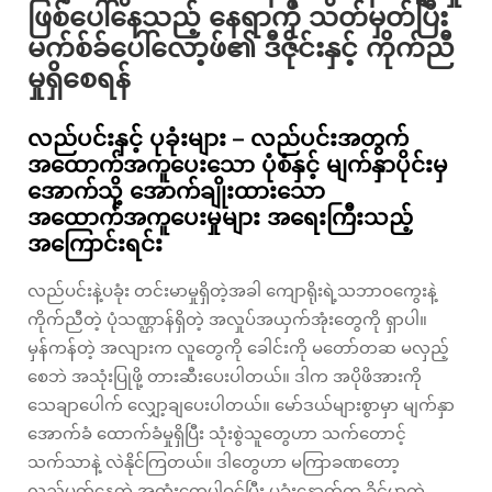
ဖြစ်ပေါ်နေသည့် နေရာကို သတ်မှတ်ပြီး
မက်စ်ခ်ပေါ်လော့ဖ်၏ ဒီဇိုင်းနှင့် ကိုက်ညီ
မှုရှိစေရန်
လည်ပင်းနှင့် ပုခုံးများ – လည်ပင်းအတွက်
အထောက်အကူပေးသော ပုံစံနှင့် မျက်နှာပိုင်းမှ
အောက်သို့ အောက်ချိုးထားသော
အထောက်အကူပေးမှုများ အရေးကြီးသည့်
အကြောင်းရင်း
လည်ပင်းနဲ့ပခုံး တင်းမာမှုရှိတဲ့အခါ ကျောရိုးရဲ့သဘာဝကွေးနဲ့
ကိုက်ညီတဲ့ ပုံသဏ္ဌာန်ရှိတဲ့ အလှုပ်အယှက်အုံးတွေကို ရှာပါ။
မှန်ကန်တဲ့ အလျားက လူတွေကို ခေါင်းကို မတော်တဆ မလှည့်
စေဘဲ အသုံးပြုဖို့ တားဆီးပေးပါတယ်။ ဒါက အပိုဖိအားကို
သေချာပေါက် လျှော့ချပေးပါတယ်။ မော်ဒယ်များစွာမှာ မျက်နှာ
အောက်ခံ ထောက်ခံမှုရှိပြီး သုံးစွဲသူတွေဟာ သက်တောင့်
သက်သာနဲ့ လဲနိုင်ကြတယ်။ ဒါတွေဟာ မကြာခဏတော့
လည်ပတ်နေတဲ့ အထုံးတွေပါဝင်ပြီး ပခုံးနောက်က ခိုင်မာတဲ့