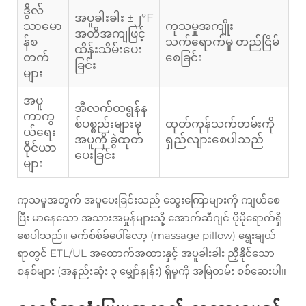
ဒွိလ်
အပူခါးခါး ±၂°F
သာမော
ကုသမှုအကျိုး
အတိအကျဖြင့်
န်စ
သက်ရောက်မှု တည်ငြိမ်
ထိန်းသိမ်းပေး
တက်
စေခြင်း
ခြင်း
များ
အပူ
အီလက်ထရွန်န
ကာကွ
စ်ပစ္စည်းများမှ
ထုတ်ကုန်သက်တမ်းကို
ယ်ရေး
အပူကို ခွဲထုတ်
ရှည်လျားစေပါသည်
ဝိုင်ယာ
ပေးခြင်း
များ
ကုသမှုအတွက် အပူပေးခြင်းသည် သွေးကြောများကို ကျယ်စေ
ပြီး မာနေသော အသားအမှုန်များသို့ အောက်ဆီဂျင် ပိုမိုရောက်ရှိ
စေပါသည်။ မက်စ်စ်ခ်ပေါ်လော့ (massage pillow) ရွေးချယ်
ရာတွင် ETL/UL အထောက်အထားနှင့် အပူခါးခါး ညှိနိုင်သော
စနစ်များ (အနည်းဆုံး ၃ မျှော်နှုန်း) ရှိမှုကို အမြဲတမ်း စစ်ဆေးပါ။