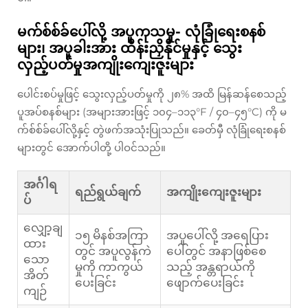
မက်စ်စ်ခ်ပေါ်လို့ အပူကုသမှု- လုံခြုံရေးစနစ်
များ၊ အပူခါးအား ထိန်းညှိနိုင်မှုနှင့် သွေး
လှည့်ပတ်မှုအကျိုးကျေးဇူးများ
ပေါင်းစပ်မှုဖြင့် သွေးလှည့်ပတ်မှုကို ၂၈% အထိ မြန်ဆန်စေသည့်
ပူအပ်စနစ်များ (အများအားဖြင့် ၁၀၄–၁၁၃°F / ၄၀–၄၅°C) ကို မ
က်စ်စ်ခ်ပေါ်လို့နှင့် တွဲဖက်အသုံးပြုသည်။ ခေတ်မှီ လုံခြုံရေးစနစ်
များတွင် အောက်ပါတို့ ပါဝင်သည်။
အင်္ဂါရ
ရည်ရွယ်ချက်
အကျိုးကျေးဇူးများ
ပ်
လျှော့ချ
၁၅ မိနစ်အကြာ
အပူပေါ်လို့ အရေပြား
ထား
တွင် အပူလွန်ကဲ
ပေါ်တွင် အနာဖြစ်စေ
သော
မှုကို ကာကွယ်
သည့် အန္တရာယ်ကို
အိတ်
ပေးခြင်း
ဖျောက်ပေးခြင်း
ကျဉ်