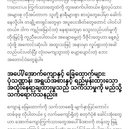
trapezius ကြွက်သားတွေထဲကို တူးဖောက်ပါတယ်။ ရုံးလုပ်သား
အများစု လိုအပ်တာက သူတို့ နာရီများစွာ စားပွဲတွေပေါ်မှာ ခေါက်
နေလို့ပါ။ တချို့ဗားရှင်းတွေမှာ အပူပေးအိတ်တွေတောင် ပါဝင်ပါ
တယ်။ ဒါက ကျဉ်းမြောင်းတဲ့ နေရာတွေမှာ သွေးလည်ပတ်မှုကို
တိုးမြှင့်ဖို့ ကူညီပေးပါတယ်။ အချောမွေ့တဲ့ ဒီဇိုင်းတွေဟာ နေ့စဉ်
သုံးဖို့ အကောင်းဆုံးပါ၊ အထူးသဖြင့် အနားမှာ လှုပ်ရှားတဲ့အခါ
လည်ပင်းပတ်ပြီး လုံးဝမကျသွားတဲ့ ပျော့ပျောင်းတဲ့ ဘေး
အတောင်ပံတွေနဲ့ပါ။
အပေါ်/အောက်ကျောနှင့် ခြေထောက်များ:
ပုံသဏ္ဌာန်၊ အရွယ်အစားနှင့် ရည်မှန်းထားသော
အထုံးနေရာချထားမှုသည် သက်သာမှုကို မည်သို့
သက်ရောက်သနည်း။
ကျောနဲ့ ခြေထောက်ကို သက်သာစေဖို့ မျက်နှာပြင်ကောင်း
တစ်ခုခု လိုပါတယ်။ ၄ လက်မကျော်ရှိတဲ့ စတုဂံပုံစံ ခေါင်းအုံးတွေ
ဟာ အောက်ကျောကြွက်သားတွေအပေါ် ဖိအားကို တန်းတူ ဖြန့်