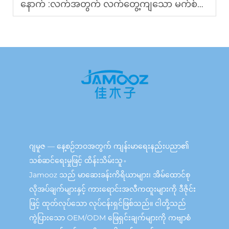
နောက် :
လက်အတွက် လက်တွေ့ကျသော မက်စ်ခ်မ်အား ရွေးချယ်နည်း
ဂျမူဇ — နေ့စဉ်ဘဝအတွက် ကျန်းမာရေးနည်းပညာ၏
သစ်ဆင်ရေးမှုဖြင့် ထိန်းသိမ်းသူ。
Jamooz သည် မာဆေးခန်းကိရိယာများ၊ အိမ်ထောင်စု
လိုအပ်ချက်များနှင့် ကားရောင်းအလီကထူးများကို ဒီဇိုင်း
ဖြင့် ထုတ်လုပ်သော လုပ်ငန်းရှင်ဖြစ်သည်။ ငါတို့သည်
ကွဲပြားသော OEM/ODM ဖြေရှင်းချက်များကို ကဗျာစံ