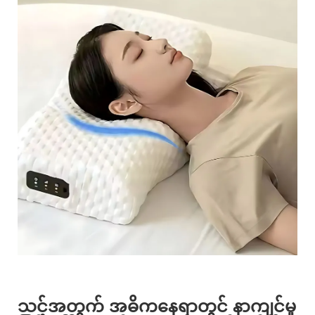
သင့်အတွက် အဓိကနေရာတွင် နာကျင်မှု