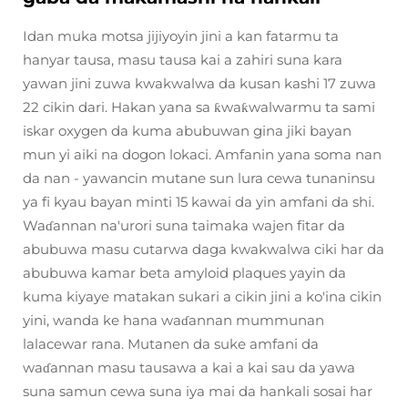
Idan muka motsa jijiyoyin jini a kan fatarmu ta
hanyar tausa, masu tausa kai a zahiri suna kara
yawan jini zuwa kwakwalwa da kusan kashi 17 zuwa
22 cikin dari. Hakan yana sa ƙwaƙwalwarmu ta sami
iskar oxygen da kuma abubuwan gina jiki bayan
mun yi aiki na dogon lokaci. Amfanin yana soma nan
da nan - yawancin mutane sun lura cewa tunaninsu
ya fi kyau bayan minti 15 kawai da yin amfani da shi.
Waɗannan na'urori suna taimaka wajen fitar da
abubuwa masu cutarwa daga kwakwalwa ciki har da
abubuwa kamar beta amyloid plaques yayin da
kuma kiyaye matakan sukari a cikin jini a ko'ina cikin
yini, wanda ke hana waɗannan mummunan
lalacewar rana. Mutanen da suke amfani da
waɗannan masu tausawa a kai a kai sau da yawa
suna samun cewa suna iya mai da hankali sosai har