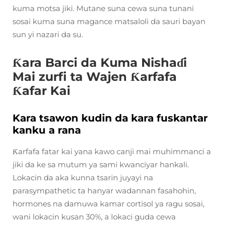
kuma motsa jiki. Mutane suna cewa suna tunani
sosai kuma suna magance matsaloli da sauri bayan
sun yi nazari da su.
Ƙara Barci da Kuma Nishaɗi
Mai zurfi ta Wajen Ƙarfafa
Ƙafar Kai
Kara tsawon kudin da kara fuskantar
kanku a rana
Ƙarfafa fatar kai yana kawo canji mai muhimmanci a
jiki da ke sa mutum ya sami kwanciyar hankali.
Lokacin da aka kunna tsarin juyayi na
parasympathetic ta hanyar wadannan fasahohin,
hormones na damuwa kamar cortisol ya ragu sosai,
wani lokacin kusan 30%, a lokaci guda cewa