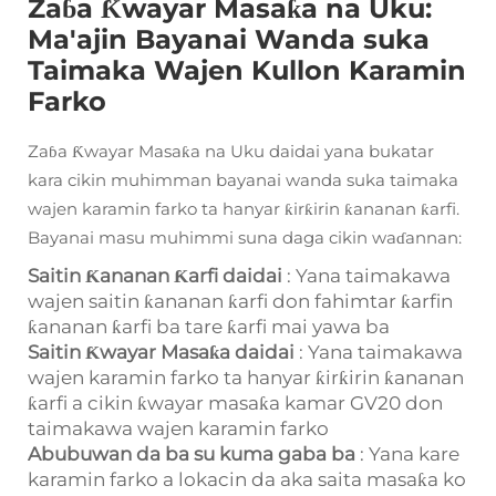
Zaɓa Ƙwayar Masaƙa na Uku:
Ma'ajin Bayanai Wanda suka
Taimaka Wajen Kullon Karamin
Farko
Zaɓa Ƙwayar Masaƙa na Uku daidai yana bukatar
kara cikin muhimman bayanai wanda suka taimaka
wajen karamin farko ta hanyar ƙirƙirin ƙananan ƙarfi.
Bayanai masu muhimmi suna daga cikin waɗannan:
Saitin Ƙananan Ƙarfi daidai
: Yana taimakawa
wajen saitin ƙananan ƙarfi don fahimtar ƙarfin
ƙananan ƙarfi ba tare ƙarfi mai yawa ba
Saitin Ƙwayar Masaƙa daidai
: Yana taimakawa
wajen karamin farko ta hanyar ƙirƙirin ƙananan
ƙarfi a cikin ƙwayar masaƙa kamar GV20 don
taimakawa wajen karamin farko
Abubuwan da ba su kuma gaba ba
: Yana kare
karamin farko a lokacin da aka saita masaƙa ko