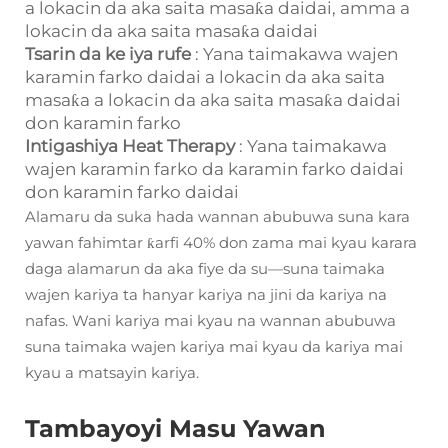
a lokacin da aka saita masaƙa daidai, amma a
lokacin da aka saita masaƙa daidai
Tsarin da ke iya rufe
: Yana taimakawa wajen
karamin farko daidai a lokacin da aka saita
masaƙa a lokacin da aka saita masaƙa daidai
don karamin farko
Intigashiya Heat Therapy
: Yana taimakawa
wajen karamin farko da karamin farko daidai
don karamin farko daidai
Alamaru da suka hada wannan abubuwa suna kara
yawan fahimtar ƙarfi 40% don zama mai kyau karara
daga alamarun da aka fiye da su—suna taimaka
wajen kariya ta hanyar kariya na jini da kariya na
nafas. Wani kariya mai kyau na wannan abubuwa
suna taimaka wajen kariya mai kyau da kariya mai
kyau a matsayin kariya.
Tambayoyi Masu Yawan