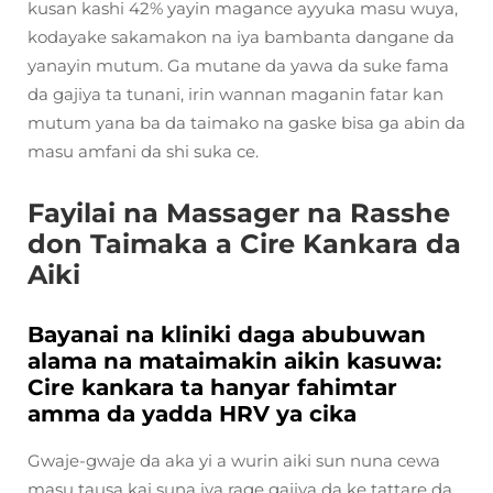
kusan kashi 42% yayin magance ayyuka masu wuya,
kodayake sakamakon na iya bambanta dangane da
yanayin mutum. Ga mutane da yawa da suke fama
da gajiya ta tunani, irin wannan maganin fatar kan
mutum yana ba da taimako na gaske bisa ga abin da
masu amfani da shi suka ce.
Fayilai na Massager na Rasshe
don Taimaka a Cire Kankara da
Aiki
Bayanai na kliniki daga abubuwan
alama na mataimakin aikin kasuwa:
Cire kankara ta hanyar fahimtar
amma da yadda HRV ya cika
Gwaje-gwaje da aka yi a wurin aiki sun nuna cewa
masu tausa kai suna iya rage gajiya da ke tattare da