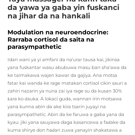
da yawa ya gaba yin fuskanci
na jihar da na hankali
Modulation na neuroendocrine:
Rarraba cortisol da saita na
parasympathetic
Idan wani ya yi amfani da na'urar tausa kai, jikinsa
yana fuskantar wasu abubuwa masu ban sha'awa da
ke taimakawa wajen kawar da gajiya. Ana motsa
fatar kai wanda ke rage matakan cortisol cikin sauri a
zahiri nazarin ya nuna zai iya rage su da kusan 30%
ƙara ko ɗauka. A lokaci guda, wannan irin motsawa
yana kunna abin da ake kira tsarin juyayi na
parasympathetic. Abin da ke faruwa a gaba yana da
kyau: jiki yana sauyawa daga kasancewa a faɗake da
kuma shirye don haɗari zuwa yanayin shakatawa a