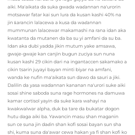
aiki. Ma'aikata da suka gwada waɗannan na'urorin
motsawar fatar kai sun lura da kusan kashi 40% na
jin ƙarancin lalacewa a kusa da waɗannan
mummunan lalacewar makamashi na rana idan aka
kwatanta da mutanen da ba su yi amfani da su ba.
Idan aka dubi yadda jikin mutum yake amsawa,
gwaje-gwaje kan canjin bugun zuciya sun nuna
kusan kashi 29 cikin dari na ingantaccen sakamako a
cikin tsarin juyayi bayan minti biyar na amfani,
wanda ke nufin ma'aikata sun dawo da sauri a jiki.
Dalilin da yasa wadannan kananan na'urori suke aiki
sosai shine saboda suna rage hormones na damuwa
kamar cortisol yayin da suke kara wahayi na
kwakwalwar alpha, duk ba tare da bukatar dogon
hutu daga aiki ba. Yawancin masu shan maganin
sun ce suna jin daɗin shan kofi sosai bayan sun sha
shi, kuma suna da'awar cewa hakan ya fi shan kofi ko