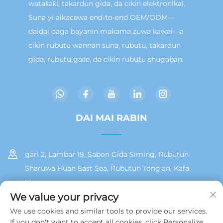
wataƙaƙi, takardun gida, da cikin elektronikai.
Suna yi aikacewa end-to-end OEM/ODM—
daidai daga bayanin makama zuwa kawai—a
cikin rubutu wannan suna, rubutu, takardun
gida, rubutu gaɗe, da cikin rubutu shugaban.
DAI MAI RABIN
gari 2, Lambar 19, Sabon Gida Siming, Rubutun
Sharuwa Huan East Sea, Rubutun Tong'an, Kafa
Xiamen
We value your privacy
+86 13215929911
We use cookies and similar tools to provide our services.
If you don't want to accept all cookies, click Personalize