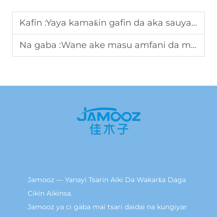
Kafin :
Yaya kamaƙin gafin da aka sauya harshen hankali taƙawa tsaro mai aiki?
Na gaba :
Wane ake masu amfani da massager na kaki ya saita shugaban dukkanin damar da yawa?
Jamooz — Yanayi Tsarin Aiki Da Wakarƙa Daga
Cikin Aikinsa.
Jamooz ya ci gaba mai tsari daidai na kungiyar