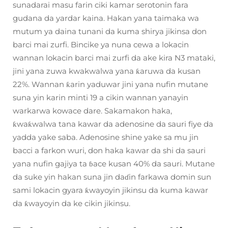
sunadarai masu farin ciki kamar serotonin fara
gudana da yardar kaina. Hakan yana taimaka wa
mutum ya daina tunani da kuma shirya jikinsa don
barci mai zurfi. Bincike ya nuna cewa a lokacin
wannan lokacin barci mai zurfi da ake kira N3 mataki,
jini yana zuwa kwakwalwa yana ƙaruwa da kusan
22%. Wannan ƙarin yaduwar jini yana nufin mutane
suna yin karin minti 19 a cikin wannan yanayin
warkarwa kowace dare. Sakamakon haka,
ƙwaƙwalwa tana kawar da adenosine da sauri fiye da
yadda yake saba. Adenosine shine yake sa mu jin
bacci a farkon wuri, don haka kawar da shi da sauri
yana nufin gajiya ta ɓace kusan 40% da sauri. Mutane
da suke yin hakan suna jin daɗin farkawa domin sun
sami lokacin gyara ƙwayoyin jikinsu da kuma kawar
da ƙwayoyin da ke cikin jikinsu.