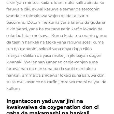
cikin 'yan mintoci kaɗan. Idan muka kalli abin da ke
faruwa a ciki, akwai karuwa a samar da serotonin
wanda ke taimakawa wajen daidaita tsarin
baccinmu. Dopamine kuma yana farawa da gudana
cikin 'yanci, yana ba mutane ƙarin ƙarfin lokacin da
suke buƙatar motsawa. Kuma kada mu manta game
da tashin hankali na tsoka yana raguwa sosai kuma
tun da tsananin tsokoki suna daya daga cikin
manyan dalilan da yasa muke jin jiki bayan dogon
kwanaki. Waɗannan ƙananan canje-canjen suna
faruwa nan da nan suna ba da sauƙi nan take a
hankali, amma da shigewar lokaci suna ƙaruwa don
su sa mu kasance da ƙarfin jimre wa matsi na yau da
kullum.
Ingantaccen yaduwar jini na
kwakwalwa da oxygenation don ci
gaba da makamashi na hankali