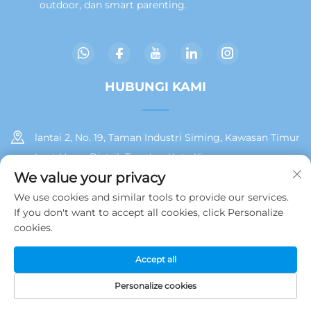
outdoor, dan smart parenting.
HUBUNGI KAMI
lantai 2, No. 19, Taman Industri Siming, Kawasan Timur
Laut Huan, Distrik Tong'an, Kota Xiamen
We value your privacy
+86 13215929911
We use cookies and similar tools to provide our services.
If you don't want to accept all cookies, click Personalize
[email protected]
cookies.
Accept all
Hak Cipta © 2025 oleh Jamooz (Xiamen) Technology Co., Ltd.
Kebijakan Privasi
Personalize cookies
BERANDA
PRODUK
E-MAIL
TEL