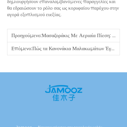
δημιουργήσουν επαναλαμβανόμενες παραγγελίες και
θα εδραιώσουν το ρόλο σας ως κορυφαίου παρόχου στην
αγορά εξοπλισμού ευεξίας.
Προηγούμενο:
Μασαζοράκις Με Αεριαία Πίεση: Το Υψηλότερου Επιπέδου Προϊόν Υγείας Που Οι Αγοραστές Έχουν Στο Βλέμμα
Επόμενο:
Πώς τα Κανονάκια Μαλακωμάτων Έγιναν Απαραίτητο Εξοπλισμός για Τα Φιλικά και Τις Μάρκες Λογισμού