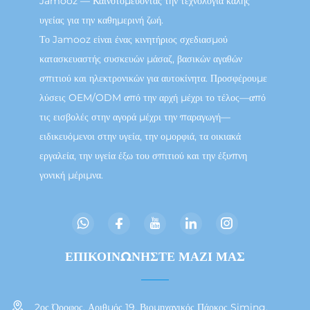
Jamooz — Καινοτομεύοντας την τεχνολογία καλής
υγείας για την καθημερινή ζωή.
Το Jamooz είναι ένας κινητήριος σχεδιασμού
κατασκευαστής συσκευών μάσαζ, βασικών αγαθών
σπιτιού και ηλεκτρονικών για αυτοκίνητα. Προσφέρουμε
λύσεις OEM/ODM από την αρχή μέχρι το τέλος—από
τις εισβολές στην αγορά μέχρι την παραγωγή—
ειδικευόμενοι στην υγεία, την ομορφιά, τα οικιακά
εργαλεία, την υγεία έξω του σπιτιού και την έξυπνη
γονική μέριμνα.
ΕΠΙΚΟΙΝΩΝΗΣΤΕ ΜΑΖΙ ΜΑΣ
2ος Όροφος, Αριθμός 19, Βιομηχανικός Πάρκος Siming,