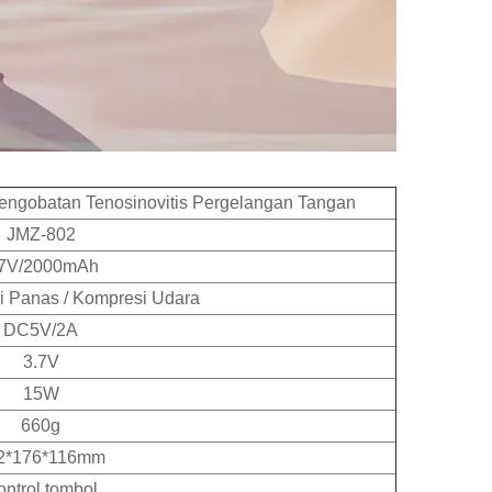
engobatan Tenosinovitis Pergelangan Tangan
JMZ-802
.7V/2000mAh
pi Panas / Kompresi Udara
DC5V/2A
3.7V
15W
660g
2*176*116mm
ontrol tombol