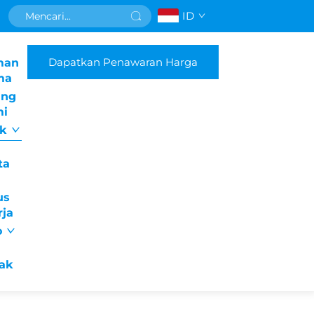
ID
Dapatkan Penawaran Harga
man
ma
ang
i
uk
ta
us
rja
o
ak