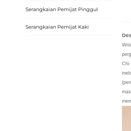
Serangkaian Pemijat Pinggul
Serangkaian Pemijat Kaki
Des
Wris
perg
Chi 
melo
(pe
masa
mema