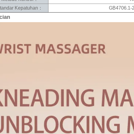
tandar Kepatuhan：
GB4706.1-2
cian