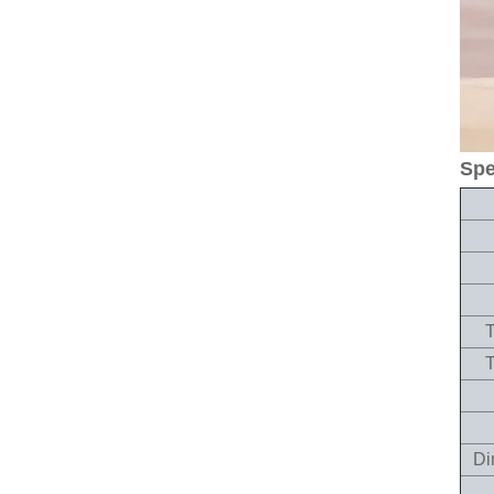
Spe
Di