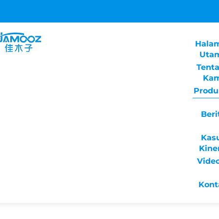
Hala
Uta
Tent
Kam
Prod
Beri
Kas
Kine
Vide
Kont