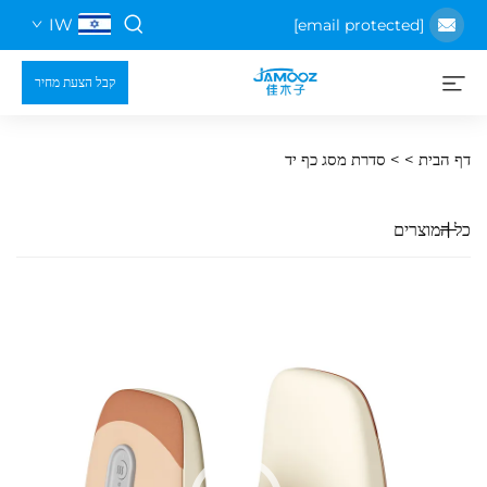
IW
קבל הצעת מחיר
>
סדרת מסג כף יד
ם