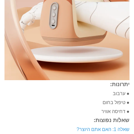
בחום
וויר
פוצות: