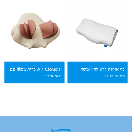
ת ללא לחץ ומשה
Air Cloud II כרית מס篦 עם
ינה
תאי אוויר
גב דינמי