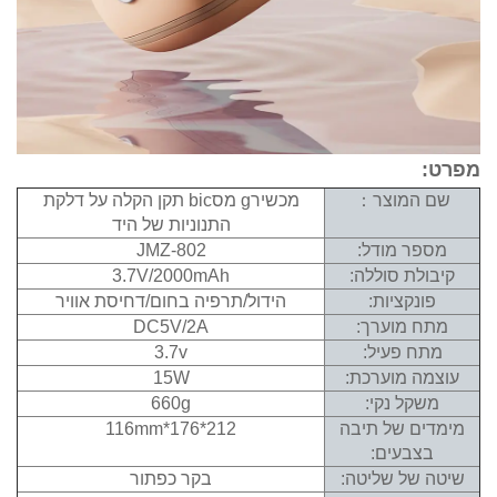
מוצר：
מכשירg מסbic תקן הקלה על דלקת
התנוניות של היד
 מודל:
JMZ-802
ת סוללה:
3.7V/2000mAh
קציות:
הידול/תרפיה בחום/דחיסת אוויר
מוערך:
DC5V/2A
 פעיל:
3.7v
 מוערכת:
15W
ל נקי:
660g
 של תיבה
212*176*116mm
בעים:
ל שליטה:
בקר כפתור