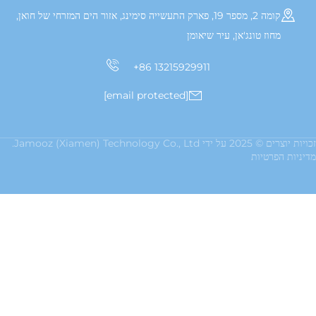
קומה 2, מספר 19, פארק התעשייה סימינג, אזור הים המזרחי של חואן,
טונג'אן, עיר שיאומן
+86 13215929911
[email protected]
Jamooz (Xia.
יות