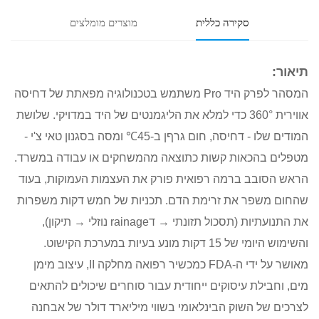
סקירה כללית
מוצרים מומלצים
המסהר לפרק היד Pro משתמש בטכנולוגיה מפאתת של דחיסה
אווירית 360° כדי למלא את הליגמנטים של היד במדויקי. שלושת
המודים שלו - דחיסה, חום גרףן ב-45℃ ומסה בסגנון טאי צ'י -
הכאות קשות כתוצאה מהמשחקים או עבודה במשרד.
בב ברמה רפואית פורק את העצמות העמוקות, בעוד
פר את זרימת הדם. תכניות של חמש דקות משפרות
את התנועתיות (תסכול תזונתי → דrainage נוזלי → תיקון),
והשימוש היומי של 15 דקות מונע בעיות במערכת הקישוט.
מאושר על ידי ה-FDA כמכשיר רפואה מחלקה II, עיצוב מימן
ילת עיסוקים ייחודית עבור סוחרים שיכולים להתאים
ל השוק הבינלאומי בשווי מיליארד דולר של אבחנה