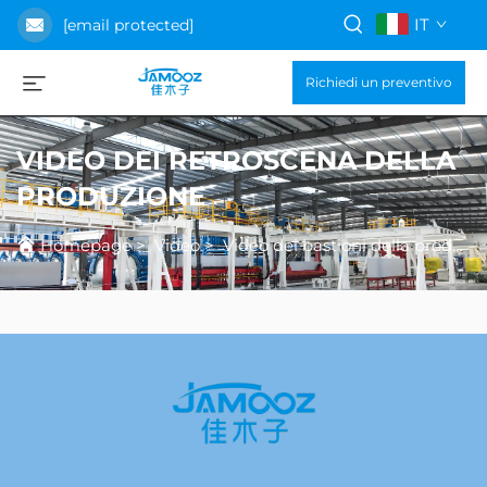
IT
[email protected]
Richiedi un preventivo
VIDEO DEI RETROSCENA DELLA
PRODUZIONE
Homepage
>
Video
>
Video dei bastioni della produzione