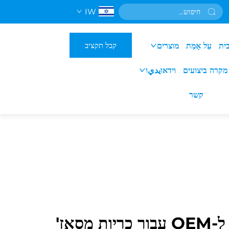
IW
קבל תקציב
ית
עַל אָמַת
מוצרים
מקרה ביצועים
וידאוيديו
קשר
העתקה מותאמת ל-OEM עבור כריות מסאז'