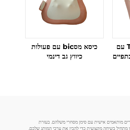
כיסא מס篦ה בצורת T עם
כיסא מסbic עם פעולות
תפיים
כיווץ גב דינמי
(OEM) לכרית מסאז', ומאפשרת לעסקים לפתח מוצרים מותאמים אישית עם סימן מסחרי משלהם. בעזרת
 בעיצוב, ייצור ובשליטה באיכות, אנו יכולים להפוך את רעיונותיכם לייצור על גבי כרית מסאז' ייחודיות. תהליך ה-OEM שלנו מתחיל בשיחה מקצועית כדי להבין את ערכי המותג שלכם,