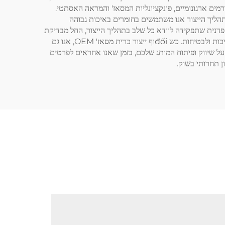
ת הטכניות למכירה. צוות העיצוב המנוסה שלנו יפתח עיצוב מותאם אישית לכרית המסאז', תוך consideration של גורמים ארגונומיים, פונקציונליות המסאז' והמראה האסתטי.
r ניתנים להתאמה, בהתאם לדרישותיכם. במהלך תהליך הייצור אנו משתמשים בחומרים באיכות גבוהה
קפדנית שתפקידה לוודא כל שלב בתהליך הייצור, החל מבדיקת
החומרים וכלה בהרכבה הסופית של המוצר. כל כרית מסאז' עוברת מבחנים קפדניים כדי לוודא שהיא עומדת בסטנדרטים הבינלאומיים לאיכות ולבטיחות. כש đốiוף ייצור כרית מסאז' OEM, אנו גם
יעים שירותים בתחומי עיצוב האריזה, הדפסת הלוגו ואישור המוצרים. המטרה שלנו היא לספק פתרון כולל שיאפשר לכם לה enfokus על שיווק ופיתוח המותג שלכם, בזמן שאנו אחראים לפרטים