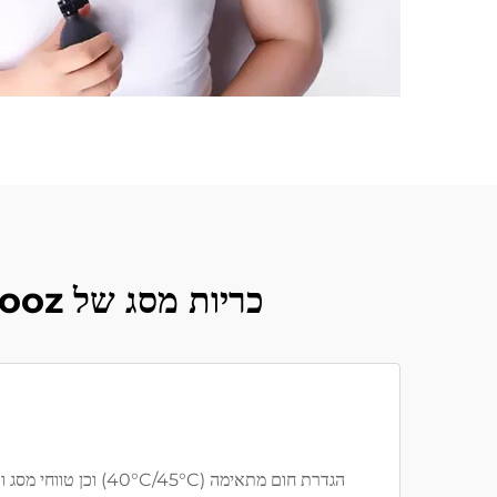
כריות מסג של Jamooz בהשוואה למותגים אחרים בטכנולוגיה של בריאות.