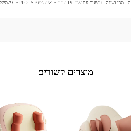
CSPL005 Kissless Sleep Pill שמשלב מיקרו-המתקים ואבני יד.
מוצרים קשורים