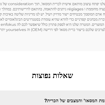
שוק היעד והדרישו
נוכל לכלול מגוון תכונות שונות, כמו טכניקות מסאז' שונות, פונקציה מחוממת ו églages
אדם המוסמך מבטיחים ייצור מדויק ויעיל. יש לנו מדיניות שליטה באיכות 
מצ
שאלות נפוצות
צמת המסאז' והמצבים של הכרית?