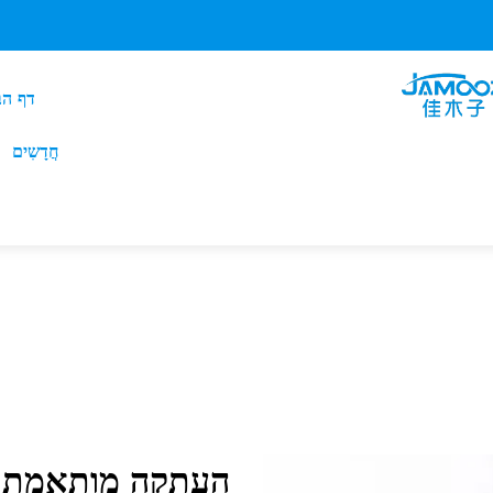
דף הב
חֲדָשִים