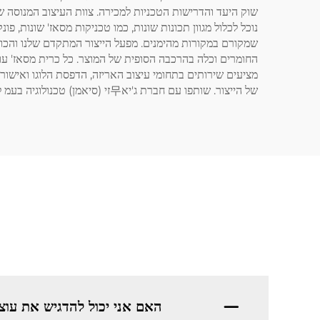
שמקורם במקורות מהימנים. מפעל הייצור המתקדם שלנו והכוח 
של הייצור. שותפו עם חברת ג'יא무זי (סיאמן) טכנולוגיה בעמ לצרכים שלכם בייצור כרית מסאז' לפי דרישה (OEM) וה yourselves יתרון תחרותי בשוק.
האם אני יכול להדגיש את עו