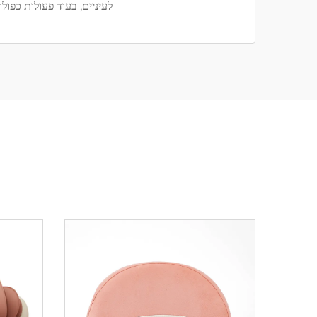
לעיניים, בעוד פעולות כפולות - מסג ושינה - מושגות עם ow