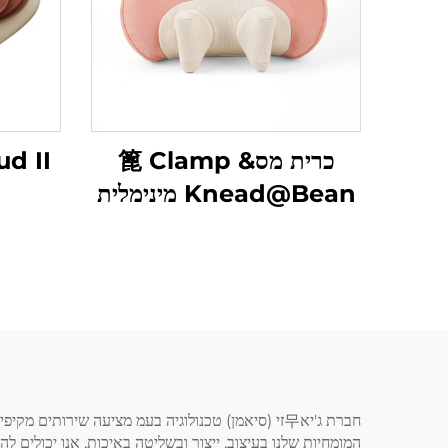
כרית מס篦 Clamp &
Knead@Bean מינימלית