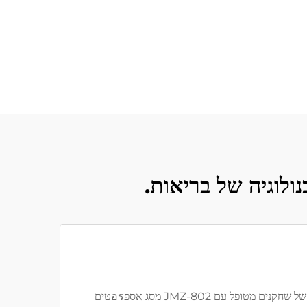
הגדרת חום מתאימה (40°C/45°C) וכן טווחי מסג ובדים מותאמים שיכולים להוצע בזכות 50+ המהנדסים שלנו. למשל, דלקורט של שחקנים מטופל עם JMZ-802 מסג אספอรטים