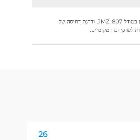
בהחלט. רוב המודלים יש בהם רמות שונות של לחץ התואמות בין 5N-12N, כמו גם מצבים כמו שלוש רמות חום במודל JMZ-807, ודרגת דחיסה של
26