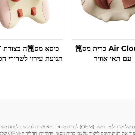
Air Cloud II כרית מס篦
עם תאי אוויר
תנועת עירוי לשרירי הכ
חברת ג'יא무זי (סיאמן) טכנולוגיה בעמ מציעה שירותים מקיפים של ייצור לפי דרישה 
המומחיות שלנו