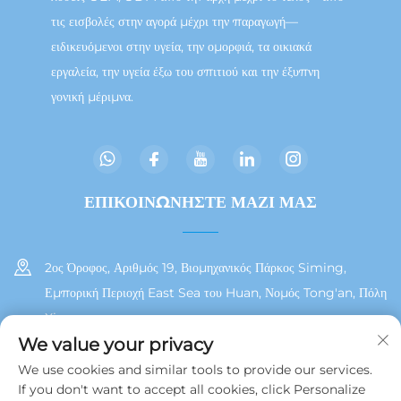
τις εισβολές στην αγορά μέχρι την παραγωγή—
ειδικευόμενοι στην υγεία, την ομορφιά, τα οικιακά
εργαλεία, την υγεία έξω του σπιτιού και την έξυπνη
γονική μέριμνα.
ΕΠΙΚΟΙΝΩΝΗΣΤΕ ΜΑΖΙ ΜΑΣ
2ος Όροφος, Αριθμός 19, Βιομηχανικός Πάρκος Siming,
Εμπορική Περιοχή East Sea του Huan, Νομός Tong'an, Πόλη
Xiamen
We value your privacy
+86 13215929911
We use cookies and similar tools to provide our services.
If you don't want to accept all cookies, click Personalize
[email protected]