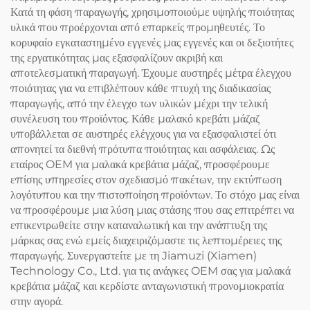
Κατά τη φάση παραγωγής, χρησιμοποιούμε υψηλής ποιότητας
υλικά που προέρχονται από επαρκείς προμηθευτές. Το
κορυφαίο εγκαταστημένο εγγενές μας εγγενές και οι δεξιοτήτες
της εργατικότητας μας εξασφαλίζουν ακριβή και
αποτελεσματική παραγωγή. Έχουμε αυστηρές μέτρα έλεγχου
ποιότητας για να επιβλέπουν κάθε πτυχή της διαδικασίας
παραγωγής, από την έλεγχο των υλικών μέχρι την τελική
συνέλευση του προϊόντος. Κάθε μαλακό κρεβάτι μάζαζ
υποβάλλεται σε αυστηρές ελέγχους για να εξασφαλιστεί ότι
απονητεί τα διεθνή πρότυπα ποιότητας και ασφάλειας. Ως
εταίρος OEM για μαλακά κρεβάτια μάζαζ, προσφέρουμε
επίσης υπηρεσίες στον σχεδιασμό πακέτων, την εκτύπωση
λογότυπου και την πιστοποίηση προϊόντων. Το στόχο μας είναι
να προσφέρουμε μια λύση μιας στάσης που σας επιτρέπει να
επικεντρωθείτε στην καταναλωτική και την ανάπτυξη της
μάρκας σας ενώ εμείς διαχειριζόμαστε τις λεπτομέρειες της
παραγωγής. Συνεργαστείτε με τη Jiamuzi (Xiamen)
Technology Co., Ltd. για τις ανάγκες OEM σας για μαλακά
κρεβάτια μάζαζ και κερδίστε ανταγωνιστική προνομιοκρατία
στην αγορά.