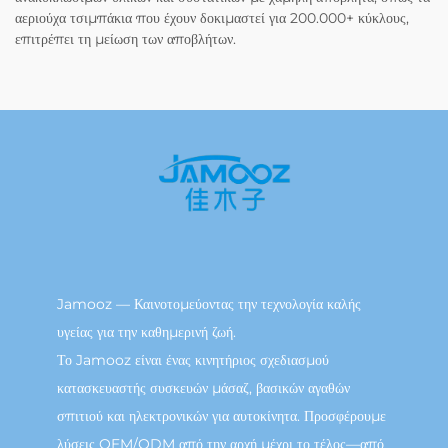
αεριούχα τσιμπάκια που έχουν δοκιμαστεί για 200.000+ κύκλους,
επιτρέπει τη μείωση των αποβλήτων.
Jamooz — Καινοτομεύοντας την τεχνολογία καλής
υγείας για την καθημερινή ζωή.
Το Jamooz είναι ένας κινητήριος σχεδιασμού
κατασκευαστής συσκευών μάσαζ, βασικών αγαθών
σπιτιού και ηλεκτρονικών για αυτοκίνητα. Προσφέρουμε
λύσεις OEM/ODM από την αρχή μέχρι το τέλος—από