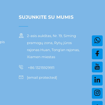
SUJUNKITE SU MUMIS
2-asis aukštas, Nr. 19, Siming
pis
pramogų zona, Rytų jūros
rajonas Huan, Tong'an rajonas,
Xiamen miestas
+86 13215929911
[email protected]