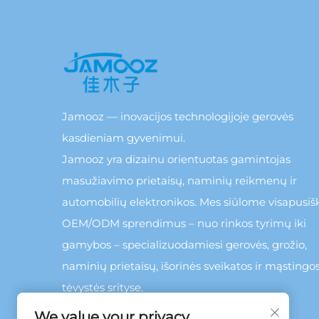
Jamooz — inovacijos technologijoje gerovės
kasdieniam gyvenimui.
Jamooz yra dizainu orientuotas gamintojas
masužiavimo prietaisų, naminių reikmenų ir
automobilių elektronikos. Mes siūlome visapusiš
OEM/ODM sprendimus – nuo rinkos tyrimų iki
gamybos – specializuodamiesi gerovės, grožio,
naminių prietaisų, išorinės sveikatos ir mąstingo
tėvystės srityse.
We value your privacy