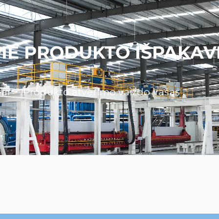
PIE PRODUKTO IŠPAKAV
šai
>
Produkto atverimo vaizdo įrašas