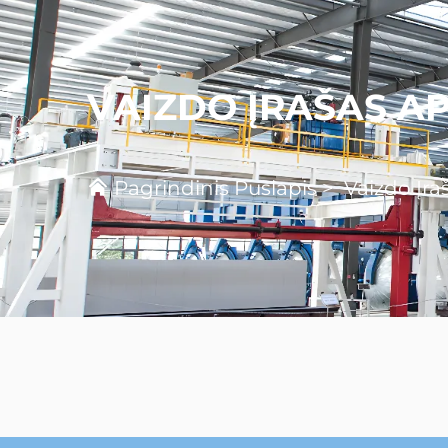
VAIZDO ĮRAŠAS A
Pagrindinis Puslapis
>
Vaizdo Įra