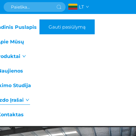
LT
Gauti pasiūlymą
dinis Puslapis
pie Mūsų
roduktai
Naujienos
ikimo Studija
zdo Įrašai
Kontaktas