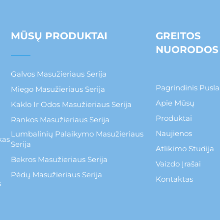
MŪSŲ PRODUKTAI
GREITOS
NUORODOS
Galvos Masužieriaus Serija
Pagrindinis Pusla
Miego Masužieriaus Serija
Apie Mūsų
Kaklo Ir Odos Masužieriaus Serija
Produktai
Rankos Masužieriaus Serija
Naujienos
Lumbalinių Palaikymo Masužieriaus
kas
Serija
Atlikimo Studija
Bekros Masužieriaus Serija
Vaizdo Įrašai
Pėdų Masužieriaus Serija
Kontaktas
s