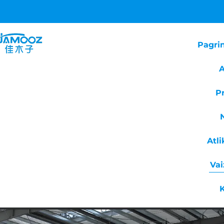
Pagrin
A
P
Atl
Vai