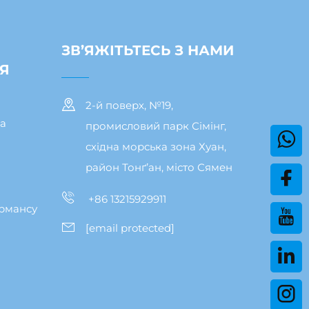
ЗВ’ЯЖІТЬТЕСЬ З НАМИ
Я
2-й поверх, №19,
ка
промисловий парк Сімінг,
східна морська зона Хуан,
район Тонґʼан, місто Сямен
+86 13215929911
рмансу
[email protected]