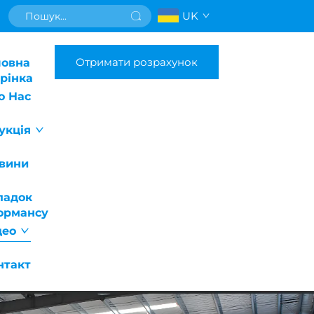
UK
Отримати розрахунок
ловна
рінка
о Нас
укція
вини
падок
ормансу
део
нтакт