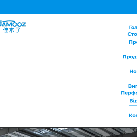
Го
Сто
Пр
Прод
Но
Ви
Перф
Ві
Ко