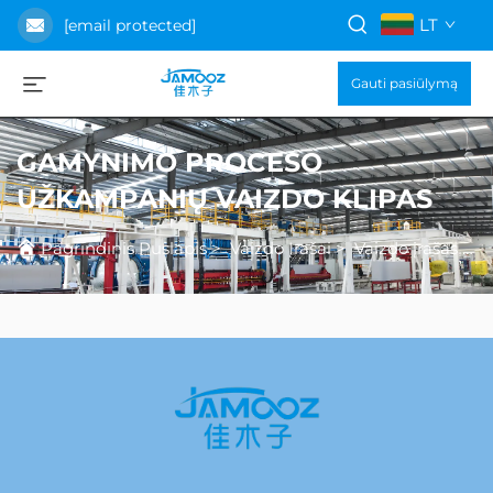
LT
[email protected]
Gauti pasiūlymą
GAMYNIMO PROCESO
UŽKAMPANIŲ VAIZDO KLIPAS
Pagrindinis Puslapis
>
Vaizdo Įrašai
>
Vaizdo įrašas apie gamybos procesą