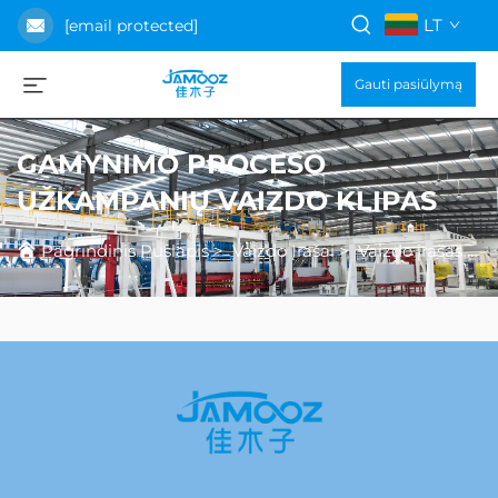
LT
[email protected]
Gauti pasiūlymą
GAMYNIMO PROCESO
UŽKAMPANIŲ VAIZDO KLIPAS
Pagrindinis Puslapis
>
Vaizdo Įrašai
>
Vaizdo įrašas apie gamybos procesą