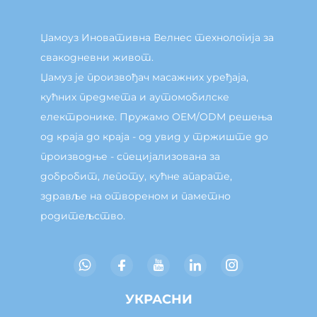
Џамоуз Иновативна Велнес технологија за
свакодневни живот.
Џамуз је произвођач масажних уређаја,
кућних предмета и аутомобилске
електронике. Пружамо OEM/ODM решења
од краја до краја - од увид у тржиште до
производње - специјализована за
добробит, лепоту, кућне апарате,
здравље на отвореном и паметно
родитељство.
УКРАСНИ