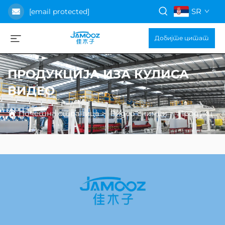
SR
[email protected]
Добијте цитат
ПРОДУКЦИЈА ИЗА КУЛИСА
ВИДЕО
Почетна страница
>
Видео снимци
>
Продукција иза кулиса видео