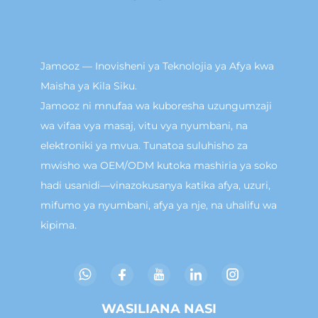
Jamooz — Inovisheni ya Teknolojia ya Afya kwa
Maisha ya Kila Siku.
Jamooz ni mnufaa wa kuboresha uzungumzaji
wa vifaa vya masaj, vitu vya nyumbani, na
elektroniki ya mvua. Tunatoa suluhisho za
mwisho wa OEM/ODM kutoka mashiria ya soko
hadi usanidi—vinazokusanya katika afya, uzuri,
mifumo ya nyumbani, afya ya nje, na uhalifu wa
kipima.
WASILIANA NASI