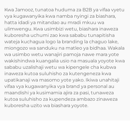
Kwa Jamooz, tunatoa huduma za B2B ya vifaa vyetu
vya kugawanyika kwa namba nyingi za biashara,
hatta idadi ya mitandao au mradi mkuu wa
ulimwengu. Kwa usimbizi wetu, biashara inaweza
kuboresha uchumi zao kwa sababu tunapitisha
wateja kuchagua logo la branding la chaguo lake,
miongozo wa sanduku na matleo ya bidhaa. Wakala
wa usimbo wetu wanajiri pamoja nawe mara yote
wakishindwa kuangalia usio na masuala yoyote kwa
sababu uzalishaji wetu wa kipengele cha kubwa
inaweza kutoa suluhisho za kutengeneza kwa
upatikanaji wa masomo yote yako. Ikiwa unahitaji
vifaa vya kugawanyika vya brand ya personal au
maandishi ya kusimamia ajira za pasi, tunaweza
kutoa suluhisho za kupendeza ambazo zinaweza
kuboresha uzito wa biashara yoyote.