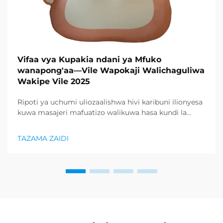
Vifaa vya Kupakia ndani ya Mfuko
wanapong'aa—Vile Wapokaji Walichaguliwa
Wakipe Vile 2025
Ripoti ya uchumi uliozaalishwa hivi karibuni ilionyesa
kuwa masajeri mafuatizo walikuwa hasa kundi la
bidhaa lilionyeshwa zaidi katika sektor ya afya na
uzuri, na kupunguza kiasi kikubwa cha bidhaa za
TAZAMA ZAIDI
kurejesha. Wakuzaji wamekuwa wamefahamu ...