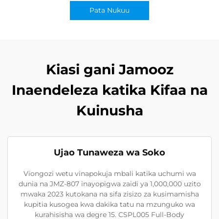
Pata Nukuu
Kiasi gani Jamooz
Inaendeleza katika Kifaa na
Kuinusha
Ujao Tunaweza wa Soko
Viongozi wetu vinapokuja mbali katika uchumi wa
dunia na JMZ-807 inayopigwa zaidi ya 1,000,000 uzito
mwaka 2023 kutokana na sifa zisizo za kusimamisha
kupitia kusogea kwa dakika tatu na mzunguko wa
kurahisisha wa degre 15. CSPL005 Full-Body