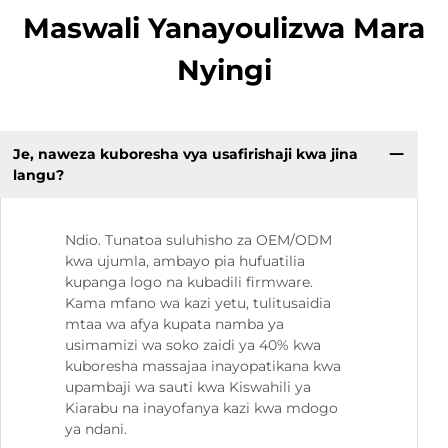
Maswali Yanayoulizwa Mara
Nyingi
Je, naweza kuboresha vya usafirishaji kwa jina
langu?
Ndio. Tunatoa suluhisho za OEM/ODM
kwa ujumla, ambayo pia hufuatilia
kupanga logo na kubadili firmware.
Kama mfano wa kazi yetu, tulitusaidia
mtaa wa afya kupata namba ya
usimamizi wa soko zaidi ya 40% kwa
kuboresha massajaa inayopatikana kwa
upambaji wa sauti kwa Kiswahili ya
Kiarabu na inayofanya kazi kwa mdogo
ya ndani.