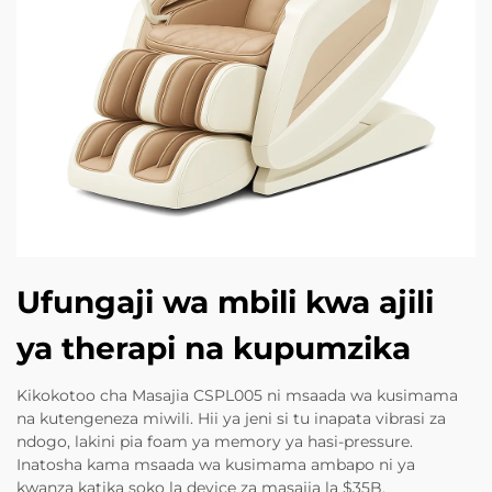
Ufungaji wa mbili kwa ajili
ya therapi na kupumzika
Kikokotoo cha Masajia CSPL005 ni msaada wa kusimama
na kutengeneza miwili. Hii ya jeni si tu inapata vibrasi za
ndogo, lakini pia foam ya memory ya hasi-pressure.
Inatosha kama msaada wa kusimama ambapo ni ya
kwanza katika soko la device za masajia la $35B.