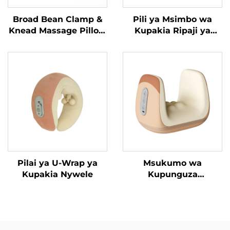
Broad Bean Clamp &
Pili ya Msimbo wa
Knead Massage Pillow
Kupakia Ripaji ya
MINIPillow
Trapezius
Pilai ya U-Wrap ya
Msukumo wa
Kupakia Nywele
Kupunguza
Tenosynovitis wa
Mikono