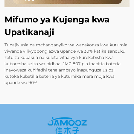
Mifumo ya Kujenga kwa
Upatikanaji
Tunajivunia na mchanganyiko wa wanakonza kwa kutumia
viwanda vilivyopong'azwa upande wa 30% katika sanduku
zetu za kupakua na kuleta vifaa vya kurekebisha kwa
kuboresha uzito wa bidhaa. JMZ-807 pia inapitia bateria
inayoweza kuhifadhi tena ambayo inapunguza usiozi
kutoka kubatilia bateria ya kutumika mara moja kwa
upande wa 90%.