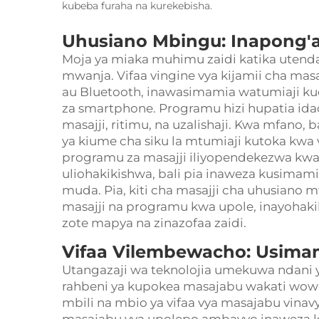
kubeba furaha na kurekebisha.
Uhusiano Mbingu: Inapong'aa
Moja ya miaka muhimu zaidi katika utenda
mwanja. Vifaa vingine vya kijamii cha masa
au Bluetooth, inawasimamia watumiaji k
za smartphone. Programu hizi hupatia ida
masajji, ritimu, na uzalishaji. Kwa mfano
ya kiume cha siku la mtumiaji kutoka kwa 
programu za masajji iliyopendekezwa kwa aj
uliohakikishwa, bali pia inaweza kusimamia
muda. Pia, kiti cha masajji cha uhusiano
masajji na programu kwa upole, inayoha
zote mapya na zinazofaa zaidi.
Vifaa Vilembewacho: Usima
Utangazaji wa teknolojia umekuwa ndani 
rahbeni ya kupokea masajabu wakati wowo
mbili na mbio ya vifaa vya masajabu vina