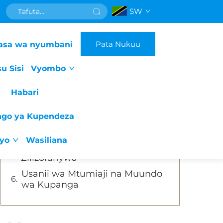
SW
Orodha ya Mada
Pata Nukuu
asa wa nyumbani
Uhusiano Mbingu: Inapong'aa
Tajriba ya Masaji
u Sisi
Vyombo
Vifaa Vilembewacho: Usimamizi
wa Kupunguza
Habari
Unganisho wa AI
ngo ya Kupendeza
Vifaa vya Umenyi na
Uwezekano wa Ufunguo
iyo
Wasiliana
Therapi za Multi - Modal
Zilizofanywa
Usanii wa Mtumiaji na Muundo
wa Kupanga