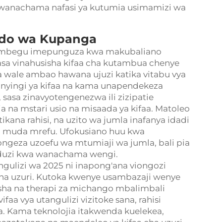
a wanachama nafasi ya kutumia usimamizi wa
ndo wa Kupanga
wa mbegu imepunguza kwa makubaliano
sa vinahusisha kifaa cha kutambua chenye
 wale ambao hawana ujuzi katika vitabu vya
 nyingi ya kifaa na kama unapendekeza
sasa zinavyotengenezwa ili zizipatie
 na mstari usio na misaada ya kifaa. Matoleo
kana rahisi, na uzito wa jumla inafanya idadi
wa muda mrefu. Ufokusiano huu kwa
ongeza uzoefu wa mtumiaji wa jumla, bali pia
induzi kwa wanachama wengi.
ngulizi wa 2025 ni inapong'ana viongozi
na uzuri. Kutoka kwenye usambazaji wenye
ha na therapi za michango mbalimbali
ifaa vya utangulizi vizitoke sana, rahisi
la. Kama teknolojia itakwenda kuelekea,