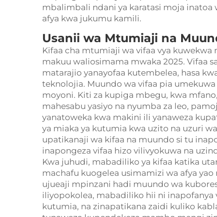
mbalimbali ndani ya karatasi moja inato
afya kwa jukumu kamili.
Usanii wa Mtumiaji na Muu
Kifaa cha mtumiaji wa vifaa vya kuwek
makuu waliosimama mwaka 2025. Vifaa sa
matarajio yanayofaa kutembelea, hasa kwa
teknolojia. Muundo wa vifaa pia umekuwa
moyoni. Kiti za kupiga mbegu, kwa mfano, 
mahesabu yasiyo na nyumba za leo, pamoja
yanatoweka kwa makini ili yanaweza kupati
ya miaka ya kutumia kwa uzito na uzuri 
upatikanaji wa kifaa na muundo si tu inap
inapongeza vifaa hizo vilivyokuwa na uz
Kwa juhudi, mabadiliko ya kifaa katika uta
machafu kuogelea usimamizi wa afya yao 
ujueaji mpinzani hadi muundo wa kubores
iliyopokolea, mabadiliko hii ni inapofanya v
kutumia, na zinapatikana zaidi kuliko kab