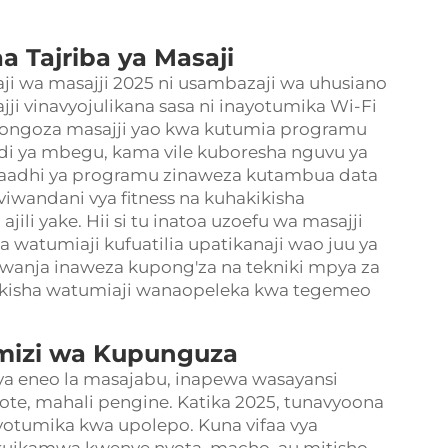
 Tajriba ya Masaji
ji wa masajji 2025 ni usambazaji wa uhusiano
jji vinavyojulikana sasa ni inayotumika Wi-Fi
uongoza masajji yao kwa kutumia programu
di ya mbegu, kama vile kuboresha nguvu ya
, baadhi ya programu zinaweza kutambua data
viwandani vya fitness na kuhakikisha
ili yake. Hii si tu inatoa uzoefu wa masajji
 watumiaji kufuatilia upatikanaji wao juu ya
 mwanja inaweza kupong'za na tekniki mpya za
kikisha watumiaji wanaopeleka kwa tegemeo
mizi wa Kupunguza
ya eneo la masajabu, inapewa wasayansi
te, mahali pengine. Katika 2025, tunavyoona
vyotumika kwa upolepo. Kuna vifaa vya