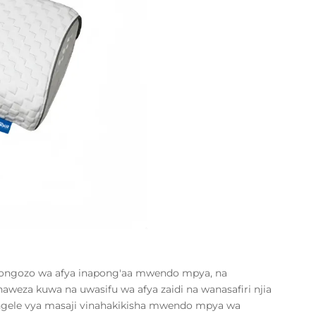
iongozo wa afya inapong'aa mwendo mpya, na
naweza kuwa na uwasifu wa afya zaidi na wanasafiri njia
vipengele vya masaji vinahakikisha mwendo mpya wa