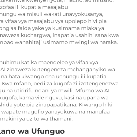
uikamwa kwenye nyota, macho, au mitisho.
zofaa ili kupatia masajabu
hungu wa misuli wakati unavyokusanya,
 ya vifaa vya masajabu vya upolepo hivi pia
ong'aa faida yake ya kusimama miaka ya
zinaweza kuchargwa, inapatia usahihi sana kwa
mbao wanahitaji usimamo mwingi wa haraka.
muhimu katika maendeleo ya vifaa vya
a AI zinaweza kutengeneza mchanganyiko wa
i na hata kiwango cha uchungu ili kupatia
. Kwa mfano, bedi za kugofa zilizotengenezwa
u na utiririfu ndani ya mwili. Mfumo wa AI
ugofa, kama vile nguvu, kasi na upana wa
 shida yote pia zinapapatikana. Kiwango hiki
 wapate magofio yanayokuwa na manufaa
makini ya uzito wa thamani.
kano wa Ufunguo