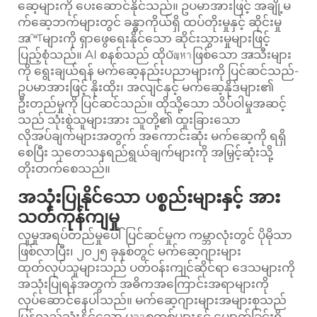
ဆေ့များကို ပေးဆောင်နိုင်သည်။ ဥပမာအားဖြင့် အချို့မ
က်ဆေ့ဘက်များတွင် ခန္ဓာကိုယ်ရှိ ထပ်တိုးမှုနှင့် ဆိုင်းမှု
အংশများကို ရှာဖွေရေးနိုင်သော ဆိုင်းသွားမှုများဖြင့်
ပြည့်စုံသည်။ AI စနစ်သည် ထိုပัญหาဖြစ်သော အংသီးများ
ကို ရွေးချယ်ရန် မက်ဆေ့နည်းပညာများကို ပြင်ဆင်သည်-
ဥပမာအားဖြင့် နိုးထိုး၊ အလျင်နှင့် မက်ဆေ့နိုဒ်များ၏
ဦးတည်မှုကို ပြင်ဆင်သည်။ ထိုသို့သော သိပ်ဝါမှုအဆင့်
သည် သုံးစွဲသူများအား သူတို့၏ ထူးခြားသော
လိုအပ်ချက်များအတွက် အကောင်းဆုံး မက်ဆေ့ကို ရရှိ
စေပြီး သုတေသနရည်ရွယ်ချက်များကို အမြှင့်ဆုံးသို့
တိုးတက်စေသည်။
အသုံးပြုနိုင်သော ပစ္စည်းများနှင့် အား
သတ်ကုန်ကျမှု
လူမှုအရပ်တည်မှုပေါ်ပြင်ဆင်မှုက ကမ္ဘာလုံးတွင် ပိုမိုသာ
ဖြစ်လာပြီး၊ ၂၀၂၅ ခုနှစ်တွင် မက်ဆေ့ဂျားများ
ထုတ်လုပ်သူများသည် ပတ်ဝန်းကျင်ဆိုင်ရာ ဒေသများကို
အသုံးပြုရန်အတွက် အဓိကအကြောင်းအရာများကို
လုပ်ဆောင်နေပါသည်။ မက်ဆေ့ဂျားများအများစုသည်
ပြန်လည်သုံးနိုင်သော ပลาစ္စတစ်များနှင့် ပျောက်ခြင်းရှိ