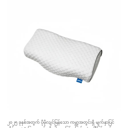
၂၀၂၅ ခုနှစ်အတွက် ပိုမိုလျင်မြန်သော ကမ္ဘာ့အတွင်းရှိ မျက်နှာပြင်