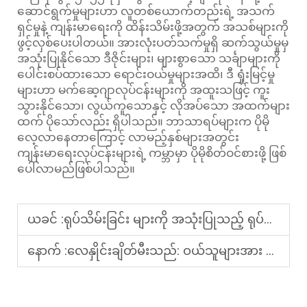
ဆောင်ရွက်မှုများဟာ လူတစ်ယောက်တည်းရဲ့ အသက်
ရှင်မှုနဲ့ ကျန်းမာရေးကို ထိန်းသိမ်းဖို့အတွက် အသစ်များကို
ဖွင့်လှစ်ပေးပါတယ်။ အားလုံးပတ်သက်မှုရှိ ဆက်သွယ်မှုမှ
အသုံးပြုနိုင်သော ဒီဇိုင်းများ၊ များစွာသော သင်္ချာများကို
ပေါင်းစပ်ထားသော ရောင်းဝယ်မှုများအထိ၊ ဒီ ရှုံးမြင့်မှု
များဟာ မက်ဆေ့ဂျာလုပ်ငန်းများကို အထူးသဖြင့် ကူး
သွားနိုင်သော၊ လွယ်ကူသောနှင့် လိုအပ်သော အထက်များ
ထက် ပိုသော်လည်း ရှိပါသည်။ ဘာသာရပ်များက ပိုမို
လေ့လာနေတာကြောင့် လာမည့်နှစ်များအတွင်း
ကျန်းမာရေးလုပ်ငန်းများရဲ့ ကမ္ဘာမှာ ပိုမိုစိတ်ဝင်စားဖို့ ဖြစ်
ပေါ်လာမည်ဖြစ်ပါသည်။
ယခင် :
ရုပ်သိမ်းခြင်း များကို အသုံးပြုသည့် ရုပ်သိမ်းမှု ထုတ်ကုန်များ ဘာဖြစ်လဲ။ ဆေးဝါ ရုပ်သိမ်းမှု ဆိုင်များအတွက် အရေးပါသည့် အကြောင်း
နောက် :
လေနှိုင်းချိတ်မီးသည်: ဝယ်သူများအား မြင်ကြပါသည့် အမြင်ဆုံး ကျန်းမာရေးထုတ်ကုန်