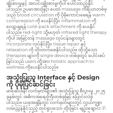
ချိုးစားမှုနှင့် အလင်းချိုးစားမှုကိုပါ ပေါင်းထည့်နိုင်
ပါသည်။ ဥပမာအားဖြင့်၊ ပေထဲ massage ကိရိယာတစ်ခု
သည် blood circulation ကို ပိုမိုကောင်းစေရန် warm
compression ကို ပေးနိုင်ပြီး၊ inflammation ကို
လျော့ချရန် cold-pack attachment ကို ပေးနိုင်
ပါသည်။ red-light သို့မဟုတ် infrared light therapy
ကိုပါ အမြင့်တန် massage လုပ်ငန်းများတွင်
incorporate လုပ်နိုင်ပြီး၊ tissue repair နှင့်
relaxation ကို တိုးတက်စေနိုင်ပါသည်။ ထိုသို့သော
therapies များကို single device တစ်ခုတွင် ပေါင်းစပ်
ခြင်းသည် users တို့အား holistic approach to
wellness ကိုပေးနိုင်ပါသည်။
အသုံးပြုသူ Interface နှင့် Design
ကို ပိုမိုပြင်ဆင်ခြင်း
မာဆေးခန်း လက်မှတ်များ၏ အသုံးပြုသူ စီးပွားမှု ၂၀၂၅
ခုနှစ်တွင် အဓိကအရေးကြီးတစ်ခုဖြင့် ပြောင်းလဲခဲ့
ပါသည်။ ယခုအချိန်တွင် လက်မှတ်များတွင် လွယ်ကူစွာ
လမ်းညွှန်နိုင်သည့် ထင်ရှားသော ထိုးခြင်း-မျဉ်းချောင်း 示