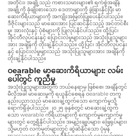
အတိုင်း၊ အချို့သည် ကစားသမားများ၏ ရက်စွဲအချိန်
အချို့ကို ခုံချိုးစားသော ဒေတာများကို ခွဲခြားနိုင်ပြီး မာ
ဆေးကိရိယာများကို အကျိုးအမြတ်ပြုပေးနိုင်ပါသည်။
ဒီဇိုင်းများသည် မာဆေးအား ပြင်ဆင်နိုင်သည့် အင်တင်စီး
မှု၊ အားလုံးနှင့် ပုံစံများကို ပြုလုပ်နိုင်ပါသည်။ ထို့ပြင်၊
အိုင်တီလုပ်ငန်းနှင့် ပြောင်းလဲမှုများသည် အသုံးပြုသူများ
အား အချိန်ကို တိုးချဲ့နိုင်ပါသည်။ ထို့ပြင်၊ အိုင်တီလုပ်ငန်း
နှင့် ပြောင်းလဲမှုများသည် အသုံးပြုသူများအား အချိန်ကို
တိုးချဲ့နိုင်ပါသည်။
ဝearable မာဆေးကိရိယာများ: လမ်း
ပေါ်တွင် ကူညီမှု
အသုံးပြုသူများအတွက် ဘယ်နေရာမှ ဖြစ်စေ၊ အချိန်တွင်
မီလိုအခါ မာဆေးမှုကို ရယူနိုင်စေရန် ဝearable တကူ
နည်းပညာသည် မာဆေးချဲ့ထွက်သော ကျောက်မှုသို့
ရောက်ရှိခဲ့ပါသည်။ ၂၀၂၅ ခုနှစ်တွင် မာဆေးချဲ့ထွက်
သော wearable ကိရိယာများကို ကျောက်မှုကျောက်မှု
များတွင် တွေ့ရှိနိုင်ပါသည်။ အမျဉ်းချုပ်များ၊ ဖြေရုပ်များ၊
သို့မဟုတ် လက်မှတ်များတွင် ဆွဲဆံနိုင်သော ပုံမှန်
massagers ရှိပါသည်။ ဒီဇိုင်းများသည် ရွေးချယ်ထား