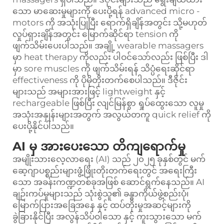
သော မာဆေးမှုများကို ပေးပို့ရန် advanced micro -
motors ကို အသုံးပြုပြီး ရောက်ရှိချိန်အတွင်း သို့မဟုတ်
လှုပ်ရှားချိန်အတွင်း မြောက်ဆိုင်ရာ tension ကို
ဖျက်သိမ်းပေးပါသည်။ အချို့ wearable massagers
မှာ heat therapy ကိုလည်း ပါဝင်သော်လည်း ဖြစ်ပြီး ဒါ
မှာ sore muscles ကို ဖျက်သိမ်းရန် သိပ္ပံရေးဆိုင်ရာ
effectiveness ကို ပိုမိုတိုးတက်စေပါသည်။ ဒီဇိုင်း
များသည် အများအားဖြင့် lightweight နှင့်
rechargeable ဖြစ်ပြီး လျင်မြန်စွာ ရှုပ်ထွေးသော လူမှု
အသုံးအနှုန်းများအတွက် အလွယ်တကူ quick relief ကို
ပေးပို့နိုင်ပါသည်။
AI မှ အားပေးသော တိကျရောက်မှု
အမျိုးသားလေ့လာရေး (AI) သည် ၂၀၂၅ ခုနှစ်တွင် မက်
ဆေ့ဂျာပစ္စည်းများဖွံ့ဖြိုးတိုးတက်ရေးတွင် အရေးကြီး
သော အခန်းကဏ္ဍတစ်ခုအဖြစ် ဆောင်ရွက်နေသည်။ AI
ချဉ်းကပ်မှုများသည် သုံးစွဲသူ၏ ခန္ဓာကိုယ်ဖွဲ့စည်းပုံ၊
မြောက်ပြားအခြေအနေ နှင့် ထပ်တိုးမှုအဆင့်များကို
ခွဲခြားနိုင်ပြီး အလွန်သိပ်ဝါသော နှင့် ကူးသွားသော မက်