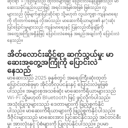
ဆိုင်ရာ ឧုံးပြားမှုသည် ထိုးဝါးများဖြင့် ပြောင်းလဲနေပြီဖြစ်သည်၊ မာ
ဆေးသမိုင်းနည်းပညာဖြင့် အရင်းအမြစ်အဖြစ် ဖြစ်သည်။ လူ
များသည် ပိုမိုမျက်နှာပြင်ဆိုင်ရာ သို့မဟုတ် လွယ်ကူစွာ ကျန်းမာရေး
ကို တိုးတက်စေရန် လိုအပ်သည်၊ မာဆေးကိရိယာများ၏ နέုံးဆုံး
ပြင်ပြောင်းမှုများသည် ကျန်းမာရေးနှင့် ပြန်လည်ထိန်ချိန်ကို
အတွေ့အကြုံအရှိန်ဖြင့် ပြောင်းလဲစေရန် အရည်အချင်းကို ပြောင်းလဲ
နေသည်။
အိတ်လောင်းဆိုင်ရာ ဆက်သွယ်မှု: မာ
ဆေးအတွေ့အကြုံကို ပြောင်းလဲ
နေသည်
မာဆေးသည် 2025 ခုနှစ်တွင် အရေးကြီးဆုံးထုတ်
ပြောင်းတစ်ခုမှာ အိုင်တီလုပ်ငန်းနှင့် ပြောင်းလဲမှုဖြစ်
ပါသည်။ အများစုအသစ်ဆုံး မာဆေးကိရိယာများသည်
Wi-Fi သို့မဟုတ် Bluetooth ဖြင့် ဖွင့်လိုက်ပါသည်၊
အသုံးပြုသူများသည် ဒေတာများကို ဖြည့်စွက်နိုင်
ပါသည်။ မာဆေးကိရိယာများကို ဖြည့်စွက်နိုင်ပါသည်။
ဒီဇိုင်းများသည် မာဆေးအား ပြင်ဆင်နိုင်သည့် အင်တင်စီး
မှု၊ အားလုံးနှင့် ပုံစံများကို ပြုလုပ်နိုင်ပါသည်။ ဥပမာ