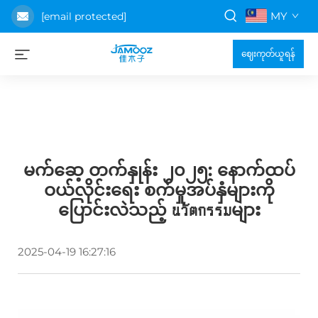
MY
[email protected]
ဈေးကုတ်ယူရန်
မက်ဆေ့ တက်နှုန်း ၂၀၂၅: နောက်ထပ်
ဝယ်လိုင်းရေး စက်မှုအပ်နှံများကို
ပြောင်းလဲသည့် นวัตกรรมများ
2025-04-19 16:27:16