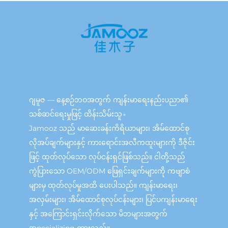
ဂျမူဇ — နေ့စဉ်ဘဝအတွက် ကျန်းမာရေးနည်းပညာ၏
သစ်ဆင်ရေးမှုဖြင့် ထိန်းသိမ်းသူ。
Jamooz သည် မာဆေးခန်းကိရိယာများ၊ အိမ်ထောင်စု
လိုအပ်ချက်များနှင့် ကားရောင်းအလီကထူးများကို ဒီဇိုင်း
ဖြင့် ထုတ်လုပ်သော လုပ်ငန်းရှင်ဖြစ်သည်။ ငါတို့သည်
ကွဲပြားသော OEM/ODM ဖြေရှင်းချက်များကို ကဗျာစံ
များမှ ထုတ်လုပ်မှုအထိ ပေးပါသည်။ ကျန်းမာရေး၊
အလှမ်းများ၊ အိမ်ထောင်စုလုပ်ငန်းများ၊ ပြင်ပကျန်းမာရေး
နှင့် အကြောင်းရှင်းလိုက်သော မိဘများအတွက်