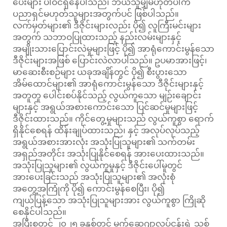
ပေးများ ပါဝင်ရှိနေပါသည်၊ ဘယ်သူမျှမဟုတ်ပါက
ပညာရှင်မဟုတ်သူများအတွက်ပင် ဖြစ်ပါသည်။
လက်မှတ်များ၏ ဒီဇိုင်းများလည်း ပို၍ လူကြီးမင်းများ
အတွက် သဘာဝပြုထားသည့် နည်းလမ်းများနှင့်
အမျိုးသားပြောင်းလဲမှုများဖြင့် ပို၍ အာရုံကောင်းမွန်သော
ဒီဇိုင်းများအဖြစ် ပြောင်းလဲလာပါသည်။ ဥပမာအားဖြင့်၊
မာဆေးစီးစဉ်များ ယခုအချိန်တွင် ပို၍ စီးပွားသော
အိမ်ထောင်များ၏ အာရုံကောင်းမွန်သော ဒီဇိုင်းများနှင့်
အတူတူ ပေါင်းစပ်နိုင်သည့် လွယ်ကူသော မျဉ်းချောင်း
များနှင့် အရွယ်အစားကောင်းသော ပြင်ဆင်မှုများဖြင့်
ဒီဇိုင်းထားသည်။ ကိုင်တွေ့မှုများသည် လွယ်ကူစွာ ရောက်
ရှိနိုင်စေရန် ထိန်းချုပ်ထားသည်၊ နှင့် အလုပ်လုပ်သည့်
အရွယ်အစားအားလုံး အသုံးပြုသူများ၏ သက်တမ်း
အရှည်အတိုင်း အသုံးပြုနိုင်စေရန် အားပေးထားသည်။
အသုံးပြုသူများ၏ လွယ်ကူမှုနှင့် ဒီဇိုင်းပေါ်မူတွင်
အားပေးခြင်းသည် အသုံးပြုသူများ၏ အလုံးစုံ
အတွေ့အကြုံကို ပို၍ ကောင်းမွန်စေပြီး၊ ပို၍
ကျယ်ပြန့်သော အသုံးပြုသူများအား လွယ်ကူစွာ ကြိုဆို
စေနိုင်ပါသည်။
အပြီးစုတွင် ၂၀၂၅ ခုနှစ်တွင် မက်ဆေ့ဂျာလုပ်ငန်းရဲ့ သစ်