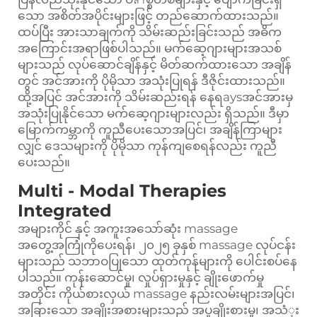
သော အစိတ်အပိုင်းများဖြင့် တည်ဆောက်ထားသည်။
ထပ်ပြီး အားသာချက်ကို သိမ်းဆည်းခြင်းသည် အဓိက
အကြောင်းအရာဖြစ်ပါသည်။ မက်ဆေ့ဂျားများအသစ်
များသည် လုပ်ဆောင်ချိန်နှင့် မိတ်ဆက်ထားသော အချိန်
တွင် အင်အားကို ပိုမိုသာ အသုံးပြုရန် ဒီဇိုင်းထားသည်။
ထို့အပြင် အင်အားကို သိမ်းဆည်းရန် နေရaysအင်အားမှ
အသုံးပြုနိုင်သော မက်ဆေ့ဂျားများလည်း ရှိသည်။ ဒီမှာ
မြောက်ကမ္ဘာကို ကူညီပေးသောအပြင်၊ အချိန်ကြာများ
လျှင် ဒေသများကို ပိုမိုသာ ကုန်ကျစေရန်လည်း ကူညီ
ပေးသည်။
Multi - Modal Therapies
Integrated
အများကိုင် နှင့် အကူးအသော်ဆုံး massage
အတွေ့အကြုံကိုပေးရန်၊ ၂၀၂၅ ခုနှစ် massage လုပ်ငန်း
များသည် သဘာဝပြုသော ထုတ်ကုန်များကို ပေါင်းစပ်နေ
ပါသည်။ ကုန်းဆောင်မှု၊ လှုပ်ရှားမှုနှင့် ချိုးဖောက်မှု
အတိုင်း ကိုယ်စားလှယ် massage နည်းလမ်းများအပြင်၊
အခြားသော အချိုးအစားများသည် အပူချိုးစားမှု၊ အသံုး