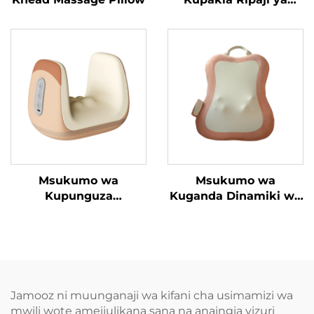
Trapezius
Msukumo wa
Msukumo wa
Kupunguza
Kuganda Dinamiki wa
Tenosynovitis wa
Mguu
Mikono
Jamooz ni muunganaji wa kifani cha usimamizi wa
mwili wote ameijulikana sana na anaingia vizuri