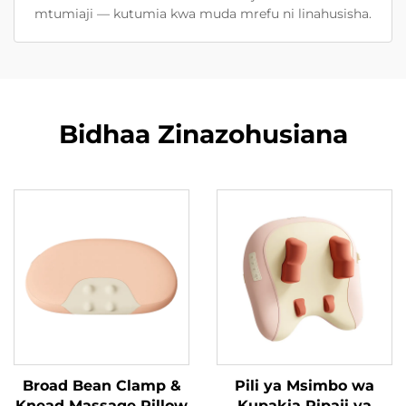
mtumiaji — kutumia kwa muda mrefu ni linahusisha.
Bidhaa Zinazohusiana
Broad Bean Clamp &
Pili ya Msimbo wa
Knead Massage Pillow
Kupakia Ripaji ya