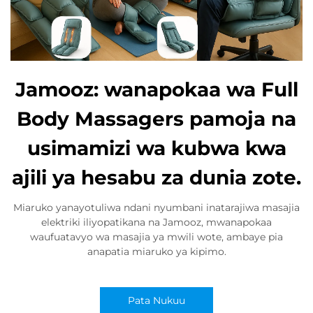
Jamooz: wanapokaa wa Full
Body Massagers pamoja na
usimamizi wa kubwa kwa
ajili ya hesabu za dunia zote.
Miaruko yanayotuliwa ndani nyumbani inatarajiwa masajia
elektriki iliyopatikana na Jamooz, mwanapokaa
waufuatavyo wa masajia ya mwili wote, ambaye pia
anapatia miaruko ya kipimo.
Pata Nukuu