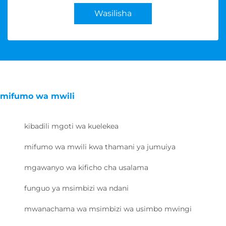
Wasilisha
mifumo wa mwili
kibadili mgoti wa kuelekea
mifumo wa mwili kwa thamani ya jumuiya
mgawanyo wa kificho cha usalama
funguo ya msimbizi wa ndani
mwanachama wa msimbizi wa usimbo mwingi