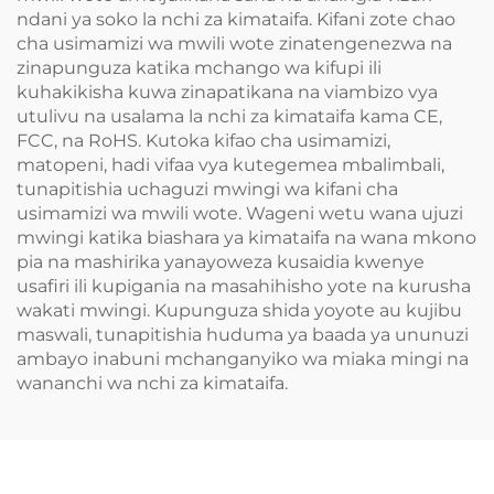
ndani ya soko la nchi za kimataifa. Kifani zote chao
cha usimamizi wa mwili wote zinatengenezwa na
zinapunguza katika mchango wa kifupi ili
kuhakikisha kuwa zinapatikana na viambizo vya
utulivu na usalama la nchi za kimataifa kama CE,
FCC, na RoHS. Kutoka kifao cha usimamizi,
matopeni, hadi vifaa vya kutegemea mbalimbali,
tunapitishia uchaguzi mwingi wa kifani cha
usimamizi wa mwili wote. Wageni wetu wana ujuzi
mwingi katika biashara ya kimataifa na wana mkono
pia na mashirika yanayoweza kusaidia kwenye
usafiri ili kupigania na masahihisho yote na kurusha
wakati mwingi. Kupunguza shida yoyote au kujibu
maswali, tunapitishia huduma ya baada ya ununuzi
ambayo inabuni mchanganyiko wa miaka mingi na
wananchi wa nchi za kimataifa.