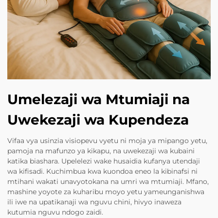
Umelezaji wa Mtumiaji na
Uwekezaji wa Kupendeza
Vifaa vya usinzia visiopevu vyetu ni moja ya mipango yetu,
pamoja na mafunzo ya kikapu, na uwekezaji wa kubaini
katika biashara. Upelelezi wake husaidia kufanya utendaji
wa kifisadi. Kuchimbua kwa kuondoa eneo la kibinafsi ni
mtihani wakati unavyotokana na umri wa mtumiaji. Mfano,
mashine yoyote za kuharibu moyo yetu yameunganishwa
ili iwe na upatikanaji wa nguvu chini, hivyo inaweza
kutumia nguvu ndogo zaidi.