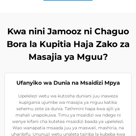
Kwa nini Jamooz ni Chaguo
Bora la Kupitia Haja Zako za
Masajia ya Mguu?
Ufanyiko wa Dunia na Msaidizi Mpya
Upelelezi wetu wa kutosha duniani juu inaweza
kupigania ujumbe wa masajia ya mguu katika
sehemu zote za dunia. Tathmini hapa kwa ajili ya
mahali unapokuwa. Timu ya msaidizi wa ndege ni
wenye kifani cha kutetea msaidizi baada ya upelelezi.
Wao wanapatia msaada juu ya maswali, mashiria, na
uharibifu. Ununuzi wetu unaleta tajriba la kubeba kwa