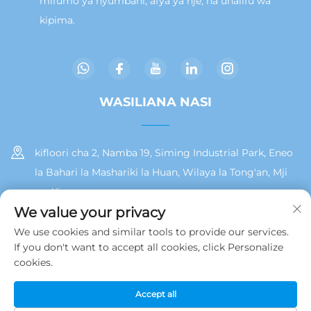
mifumo ya nyumbani, afya ya nje, na uhalifu wa
kipima.
WASILIANA NASI
kifloori cha 2, Namba 19, Siming Industrial Park, Eneo
la Bahari la Mashariki la Huan, Wilaya la Tong'an, Mji
wa Xiamen
We value your privacy
+86 13215929911
We use cookies and similar tools to provide our services.
If you don't want to accept all cookies, click Personalize
[email protected]
cookies.
Accept all
Hakiki © 2025 na Jamooz (Xiamen) Technology Co., Ltd.
Sera ya
Faragha