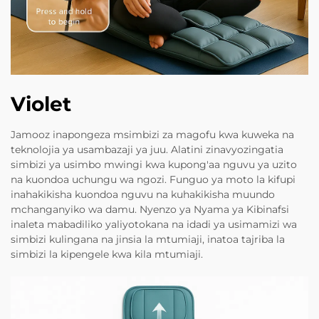
Violet
Jamooz inapongeza msimbizi za magofu kwa kuweka na
teknolojia ya usambazaji ya juu. Alatini zinavyozingatia
simbizi ya usimbo mwingi kwa kupong'aa nguvu ya uzito
na kuondoa uchungu wa ngozi. Funguo ya moto la kifupi
inahakikisha kuondoa nguvu na kuhakikisha muundo
mchanganyiko wa damu. Nyenzo ya Nyama ya Kibinafsi
inaleta mabadiliko yaliyotokana na idadi ya usimamizi wa
simbizi kulingana na jinsia la mtumiaji, inatoa tajriba la
simbizi la kipengele kwa kila mtumiaji.