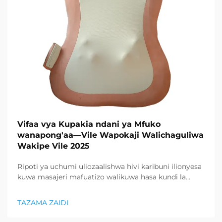
Vifaa vya Kupakia ndani ya Mfuko
wanapong'aa—Vile Wapokaji Walichaguliwa
Wakipe Vile 2025
Ripoti ya uchumi uliozaalishwa hivi karibuni ilionyesa
kuwa masajeri mafuatizo walikuwa hasa kundi la
bidhaa lilionyeshwa zaidi katika sektor ya afya na
uzuri, na kupunguza kiasi kikubwa cha bidhaa za
TAZAMA ZAIDI
kurejesha. Wakuzaji wamekuwa wamefahamu ...