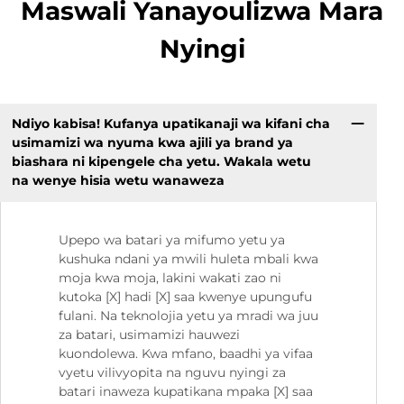
Maswali Yanayoulizwa Mara
Nyingi
Ndiyo kabisa! Kufanya upatikanaji wa kifani cha
usimamizi wa nyuma kwa ajili ya brand ya
biashara ni kipengele cha yetu. Wakala wetu
na wenye hisia wetu wanaweza
Upepo wa batari ya mifumo yetu ya
kushuka ndani ya mwili huleta mbali kwa
moja kwa moja, lakini wakati zao ni
kutoka [X] hadi [X] saa kwenye upungufu
fulani. Na teknolojia yetu ya mradi wa juu
za batari, usimamizi hauwezi
kuondolewa. Kwa mfano, baadhi ya vifaa
vyetu vilivyopita na nguvu nyingi za
batari inaweza kupatikana mpaka [X] saa