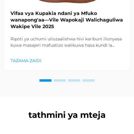
Vifaa vya Kupakia ndani ya Mfuko
wanapong'aa—Vile Wapokaji Walichaguliwa
Wakipe Vile 2025
Ripoti ya uchumi uliozaalishwa hivi karibuni ilionyesa
kuwa masajeri mafuatizo walikuwa hasa kundi la
bidhaa lilionyeshwa zaidi katika sektor ya afya na
uzuri, na kupunguza kiasi kikubwa cha bidhaa za
TAZAMA ZAIDI
kurejesha. Wakuzaji wamekuwa wamefahamu ...
tathmini ya mteja