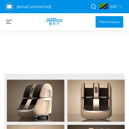
SW
[email protected]
Pata Nukuu