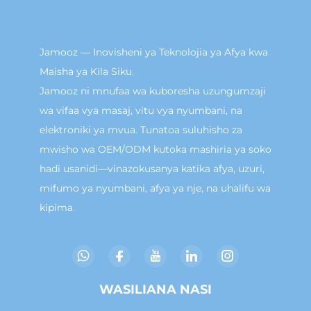
Jamooz — Inovisheni ya Teknolojia ya Afya kwa
Maisha ya Kila Siku.
Jamooz ni mnufaa wa kuboresha uzungumzaji
wa vifaa vya masaj, vitu vya nyumbani, na
elektroniki ya mvua. Tunatoa suluhisho za
mwisho wa OEM/ODM kutoka mashiria ya soko
hadi usanidi—vinazokusanya katika afya, uzuri,
mifumo ya nyumbani, afya ya nje, na uhalifu wa
kipima.
WASILIANA NASI