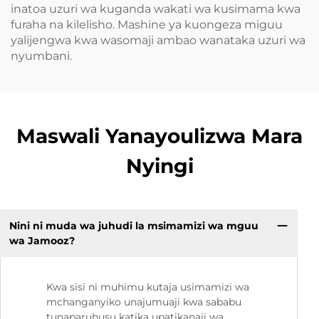
inatoa uzuri wa kuganda wakati wa kusimama kwa
furaha na kilelisho. Mashine ya kuongeza miguu
yalijengwa kwa wasomaji ambao wanataka uzuri wa
nyumbani.
Maswali Yanayoulizwa Mara
Nyingi
Nini ni muda wa juhudi la msimamizi wa mguu
wa Jamooz?
Kwa sisi ni muhimu kutaja usimamizi wa
mchanganyiko unajumuaji kwa sababu
tunaparuhusu katika upatikanaji wa