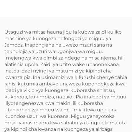
Utaguzi wa mitaa hauna jibu la kubwa zaidi kuliko
mashine ya kuongeza mifongozi ya miguu ya
Jamooz. Inapong'ana na uwezo mzuri sana na
teknolojia ya uzuri wa ugonjwa wa miguu.
Imejengwa kwa pimbi za ndege na misa njema, hili
alatishia upole. Zaidi ya uzito wake unaoonekana,
inatoa idadi nyingi ya matumizi ya kipindi cha
kwanza pia. Ina usimamizi wa kifurushi chenye tabia
rahisi kutumia ambayo unaweza kupendekeza kwa
idadi ya vikio vya kuongeza, kuboresha shiatsu,
kukoroga, kukimbiza, na zaidi. Pia ina bedi ya miguu
iliyotengenezwa kwa makini ili kuboresha
utahadhari wa mguu wa mtumiaji kwa upole na
kuondoa uzuri wa kuonana. Miguu yanayotoka
mbali yanasimama kwa sababu ya funguo la mafuta
ya kipindi cha kwanza na kuongeza ya airbags