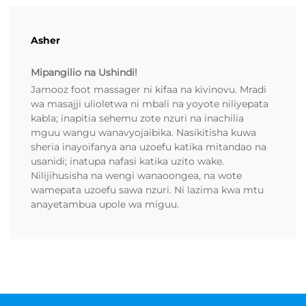
Asher
Mipangilio na Ushindi!
Jamooz foot massager ni kifaa na kivinovu. Mradi
wa masajji ulioletwa ni mbali na yoyote niliyepata
kabla; inapitia sehemu zote nzuri na inachilia
mguu wangu wanavyojaibika. Nasikitisha kuwa
sheria inayoifanya ana uzoefu katika mitandao na
usanidi; inatupa nafasi katika uzito wake.
Nilijihusisha na wengi wanaoongea, na wote
wamepata uzoefu sawa nzuri. Ni lazima kwa mtu
anayetambua upole wa miguu.