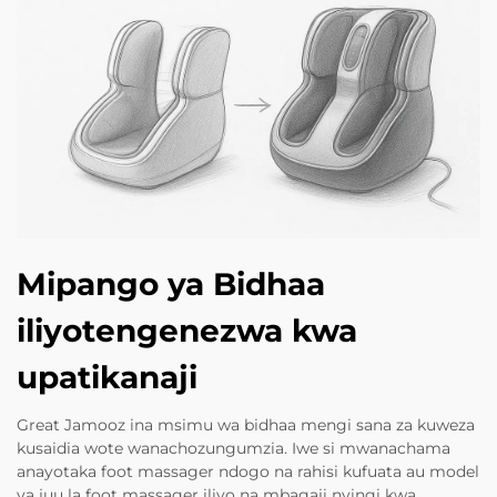
Mipango ya Bidhaa
iliyotengenezwa kwa
upatikanaji
Great Jamooz ina msimu wa bidhaa mengi sana za kuweza
kusaidia wote wanachozungumzia. Iwe si mwanachama
anayotaka foot massager ndogo na rahisi kufuata au model
ya juu la foot massager iliyo na mbagaji nyingi kwa