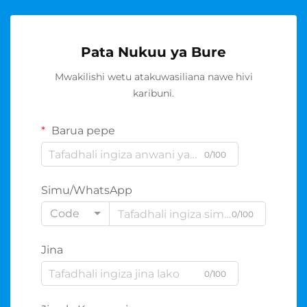
Pata Nukuu ya Bure
Mwakilishi wetu atakuwasiliana nawe hivi
karibuni.
Barua pepe
0/100
Simu/WhatsApp
Code
0/100
Jina
0/100