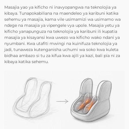
Masajia yao ya kificho ni inavyopangwa na teknolojia ya
kibaya. Tunapokabiliana na maendeleo ya karibuni katika
sehemu ya masajia, kama vile usimamizi wa usimamo wa
ndege na masajia ya vipengele vya upole. Masajia yetu ya
kificho yanapunguza na teknolojia ya karibuni ili kupatia
masajia ya kisayansi kwa uwezo wa kificho wako ndani ya
nyumbani. Kwa utafiti mwingi na kuinifuza teknolojia ya
jadi, tunaweza kutenganisha uchumi wa soko kwa kuleta
bidhaa ambazo si tu za kifua kwa ajili ya kazi, bali pia ni za
kibaya katika sehemu.