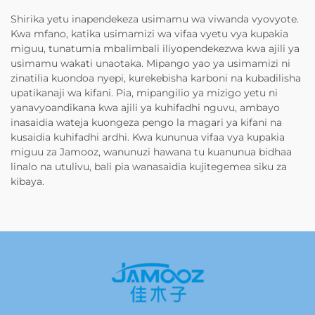
Shirika yetu inapendekeza usimamu wa viwanda vyovyote.
Kwa mfano, katika usimamizi wa vifaa vyetu vya kupakia
miguu, tunatumia mbalimbali iliyopendekezwa kwa ajili ya
usimamu wakati unaotaka. Mipango yao ya usimamizi ni
zinatilia kuondoa nyepi, kurekebisha karboni na kubadilisha
upatikanaji wa kifani. Pia, mipangilio ya mizigo yetu ni
yanavyoandikana kwa ajili ya kuhifadhi nguvu, ambayo
inasaidia wateja kuongeza pengo la magari ya kifani na
kusaidia kuhifadhi ardhi. Kwa kununua vifaa vya kupakia
miguu za Jamooz, wanunuzi hawana tu kuanunua bidhaa
linalo na utulivu, bali pia wanasaidia kujitegemea siku za
kibaya.