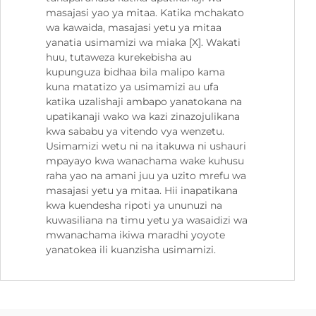
masajasi yao ya mitaa. Katika mchakato
wa kawaida, masajasi yetu ya mitaa
yanatia usimamizi wa miaka [X]. Wakati
huu, tutaweza kurekebisha au
kupunguza bidhaa bila malipo kama
kuna matatizo ya usimamizi au ufa
katika uzalishaji ambapo yanatokana na
upatikanaji wako wa kazi zinazojulikana
kwa sababu ya vitendo vya wenzetu.
Usimamizi wetu ni na itakuwa ni ushauri
mpayayo kwa wanachama wake kuhusu
raha yao na amani juu ya uzito mrefu wa
masajasi yetu ya mitaa. Hii inapatikana
kwa kuendesha ripoti ya ununuzi na
kuwasiliana na timu yetu ya wasaidizi wa
mwanachama ikiwa maradhi yoyote
yanatokea ili kuanzisha usimamizi.