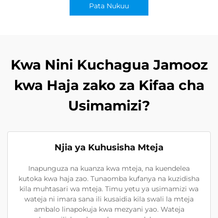
Pata Nukuu
Kwa Nini Kuchagua Jamooz
kwa Haja zako za Kifaa cha
Usimamizi?
Njia ya Kuhusisha Mteja
Inapunguza na kuanza kwa mteja, na kuendelea
kutoka kwa haja zao. Tunaomba kufanya na kuzidisha
kila muhtasari wa mteja. Timu yetu ya usimamizi wa
wateja ni imara sana ili kusaidia kila swali la mteja
ambalo linapokuja kwa mezyani yao. Wateja