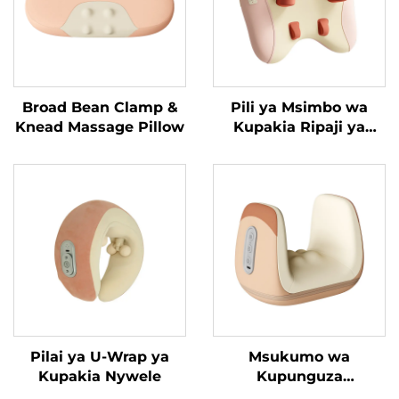
Broad Bean Clamp &
Pili ya Msimbo wa
Knead Massage Pillow
Kupakia Ripaji ya
Trapezius
Pilai ya U-Wrap ya
Msukumo wa
Kupakia Nywele
Kupunguza
Tenosynovitis wa