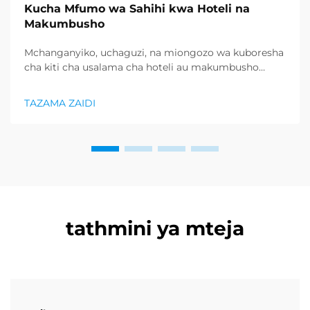
Kucha Mfumo wa Sahihi kwa Hoteli na
Makumbusho
Mchanganyiko, uchaguzi, na miongozo wa kuboresha
cha kiti cha usalama cha hoteli au makumbusho
inaweza kubadilisha tajriba ya mtumiaji wakati pia
inaongeza manufaa ya biashara. Na kupata chaguo
TAZAMA ZAIDI
zote zinazotolewa, kujua wateja wako ni muhimu
sana...
tathmini ya mteja