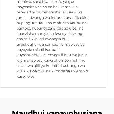
muhimu sana kwa harufu ya guu
inayosababishwa na hali kama vile
osteoarthritis, tendonitis, au ukuu wa
jumla. Mwanga wa infrared unaofika kina
hupunguza ukuu na mafuoko karibu na
pamoja, hupunguza ishara za ulezi, na
kuanzisha marejesho kwenye kiwango
cha seli. Wakati mwanga huu
unashughulikia pamoja na mawazo ya
kuyeyela misuli karibu ili
kuyashughulikia, mwaguli huu wa jua la
kijani unaweza kuwa chombo muhimu
sana kwa ajili ya kudhibiti uchungu wa
kila siku wa guu na kuboresha uwezo wa
kusogelea.
Maudhui yanayohusiana