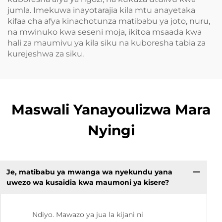
jumla. Imekuwa inayotarajia kila mtu anayetaka
kifaa cha afya kinachotunza matibabu ya joto, nuru,
na mwinuko kwa seseni moja, ikitoa msaada kwa
hali za maumivu ya kila siku na kuboresha tabia za
kurejeshwa za siku.
Maswali Yanayoulizwa Mara
Nyingi
Je, matibabu ya mwanga wa nyekundu yana
uwezo wa kusaidia kwa maumoni ya kisere?
Ndiyo. Mawazo ya jua la kijani ni