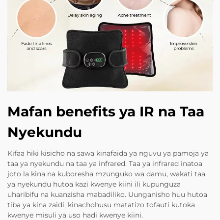
Mafan benefits ya IR na Taa
Nyekundu
Kifaa hiki kisicho na sawa kinafaida ya nguvu ya pamoja ya
taa ya nyekundu na taa ya infrared. Taa ya infrared inatoa
joto la kina na kuboresha mzunguko wa damu, wakati taa
ya nyekundu hutoa kazi kwenye kiini ili kupunguza
uharibifu na kuanzisha mabadiliko. Uunganisho huu hutoa
tiba ya kina zaidi, kinachohusu matatizo tofauti kutoka
kwenye misuli ya uso hadi kwenye kiini.