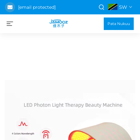
SW
[email protected]
Pata Nukuu