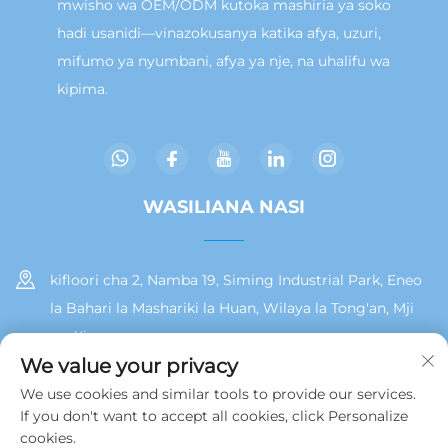
mwisho wa OEM/ODM kutoka mashiria ya soko
hadi usanidi—vinazokusanya katika afya, uzuri,
mifumo ya nyumbani, afya ya nje, na uhalifu wa
kipima.
WASILIANA NASI
kifloori cha 2, Namba 19, Siming Industrial Park, Eneo
la Bahari la Mashariki la Huan, Wilaya la Tong'an, Mji
wa Xiamen
We value your privacy
+86 13215929911
We use cookies and similar tools to provide our services.
If you don't want to accept all cookies, click Personalize
[email protected]
cookies.