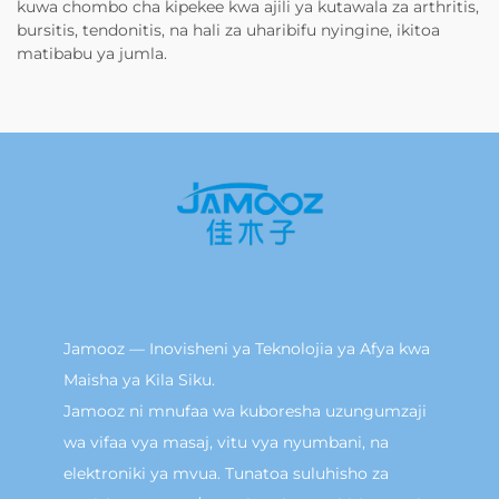
kuwa chombo cha kipekee kwa ajili ya kutawala za arthritis,
bursitis, tendonitis, na hali za uharibifu nyingine, ikitoa
matibabu ya jumla.
Jamooz — Inovisheni ya Teknolojia ya Afya kwa
Maisha ya Kila Siku.
Jamooz ni mnufaa wa kuboresha uzungumzaji
wa vifaa vya masaj, vitu vya nyumbani, na
elektroniki ya mvua. Tunatoa suluhisho za