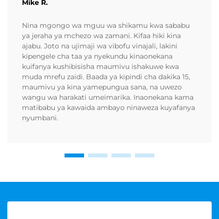
Mike R.
Nina mgongo wa mguu wa shikamu kwa sababu
ya jeraha ya mchezo wa zamani. Kifaa hiki kina
ajabu. Joto na ujimaji wa vibofu vinajali, lakini
kipengele cha taa ya nyekundu kinaonekana
kuifanya kushibisisha maumivu ishakuwe kwa
muda mrefu zaidi. Baada ya kipindi cha dakika 15,
maumivu ya kina yamepungua sana, na uwezo
wangu wa harakati umeimarika. Inaonekana kama
matibabu ya kawaida ambayo ninaweza kuyafanya
nyumbani.