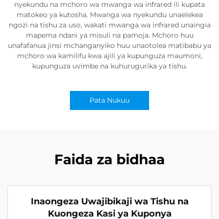
nyekundu na mchoro wa mwanga wa infrared ili kupata
matokeo ya kutosha. Mwanga wa nyekundu unaelekea
ngozi na tishu za uso, wakati mwanga wa infrared unaingia
mapema ndani ya misuli na pamoja. Mchoro huu
unafafanua jinsi mchanganyiko huu unaotolea matibabu ya
mchoro wa kamilifu kwa ajili ya kupunguza maumoni,
kupunguza uvimbe na kuhurugurika ya tishu.
Pata Nukuu
Faida za bidhaa
Inaongeza Uwajibikaji wa Tishu na
Kuongeza Kasi ya Kuponya