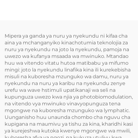
Mikono
Mipera ya ganda ya nuru ya nyekundu ni kifaa cha
aina ya mchanganyiko kinachotumia teknolojia za
nuru ya nyekundu na joto la nyekundu, pamoja na
uwezo wa kufanya msaada wa mwinuko. Mtandao
huu wa vitendo vitatu hutoa matibabu ya mifumo
mingi: joto la nyekundu linafika kina ili kurekebisha
misuli na kuboresha mzunguko wa damu, nuru ya
nyekundu na nuru ya karibu na nyekundu zenye
urefu wa wave hstimuli upatikanaji wa seli na
kupunguza uwezo kwa njia ya photobiomodulation,
na vitendo vya mwinuko vinavyopunguza tena
mgongwe na kuboresha mzunguko wa lymphatic.
Uunganisho huu unaunda chombo cha nguvu cha
kupigana na maumivu ya tishu za kina, kharidhi kasi
ya kurejeshwa kutoka kwenye mgongwe wa mwili,
kuboresha afya ya ngozi, na kukuza utulivu kwa