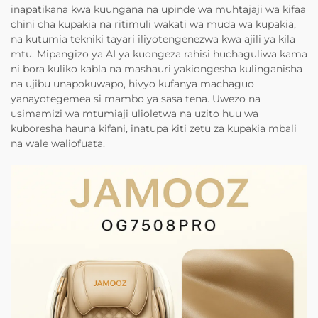
inapatikana kwa kuungana na upinde wa muhtajaji wa kifaa
chini cha kupakia na ritimuli wakati wa muda wa kupakia,
na kutumia tekniki tayari iliyotengenezwa kwa ajili ya kila
mtu. Mipangizo ya AI ya kuongeza rahisi huchaguliwa kama
ni bora kuliko kabla na mashauri yakiongesha kulinganisha
na ujibu unapokuwapo, hivyo kufanya machaguo
yanayotegemea si mambo ya sasa tena. Uwezo na
usimamizi wa mtumiaji ulioletwa na uzito huu wa
kuboresha hauna kifani, inatupa kiti zetu za kupakia mbali
na wale waliofuata.