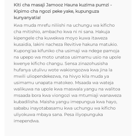
Kiti cha masaji Jamooz Hauna kuzima pumzi -
Kipimo cha ngozi peke yake, kupunguza
kunyanyatia!
Kwa muda mrefu niliishi na uchungu wa kificho
cha mitishio, ambacho kwa ni ni sana. Hakuja
kipengele cha kuwekwa moyo kuwa itaweza
kusaidia, lakini nacheza Revitive hakuna matukio.
Kupong'aa kifuniko cha usimaji wa ndege pamoja
na upepo wa moto unatoa usimamu usio na upole
kwenye kificho changu. Sensa zinazohusisha
hufanya utulivu wote wakiongozwa kwa jina la
mwili uliopendekezwa, na hivyo kila muda ya
usimamu unapata matokeo. Msaada wa wateja
walikuwa na upole kwa maswala yangu na walitoa
msaada bora kwa viongozi wa mtumiaji wanaweza
kubadilisha. Maisha yangu imepungua kwa hayo,
sababu inayotabasamu kwa uchungu wa kificho
uliyokuwa mbaya sana. Pesa iliyopunguka
imependwa.