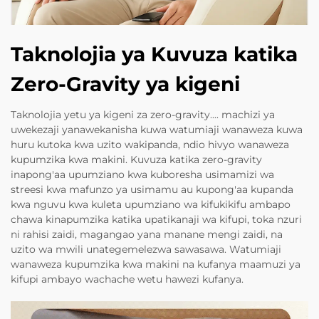
Taknolojia ya Kuvuza katika
Zero-Gravity ya kigeni
Taknolojia yetu ya kigeni za zero-gravity.... machizi ya
uwekezaji yanawekanisha kuwa watumiaji wanaweza kuwa
huru kutoka kwa uzito wakipanda, ndio hivyo wanaweza
kupumzika kwa makini. Kuvuza katika zero-gravity
inapong'aa upumziano kwa kuboresha usimamizi wa
streesi kwa mafunzo ya usimamu au kupong'aa kupanda
kwa nguvu kwa kuleta upumziano wa kifukikifu ambapo
chawa kinapumzika katika upatikanaji wa kifupi, toka nzuri
ni rahisi zaidi, magangao yana manane mengi zaidi, na
uzito wa mwili unategemelezwa sawasawa. Watumiaji
wanaweza kupumzika kwa makini na kufanya maamuzi ya
kifupi ambayo wachache wetu hawezi kufanya.