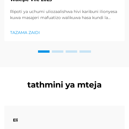
Ripoti ya uchumi uliozaalishwa hivi karibuni ilionyesa
kuwa masajeri mafuatizo walikuwa hasa kundi la
bidhaa lilionyeshwa zaidi katika sektor ya afya na
uzuri, na kupunguza kiasi kikubwa cha bidhaa za
TAZAMA ZAIDI
kurejesha. Wakuzaji wamekuwa wamefahamu ...
tathmini ya mteja
Eli