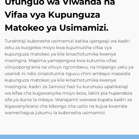
Ufunguo wa Viwanda na
Vifaa vya Kupunguza
Matokeo ya Usimamizi.
Tunahitaji kuboresha usimamizi katika ujengeaji wa kadiri
zetu za kuogelea moyo kwa kujumuisha vifaa vya
kupunguza matokeo ya kile kinachotumika kwenye
mazingira. Mapima yamejengwa kwa kutumia vifaa
vilivyopong'ania na vilivyo ng'ombevu, na mipango yetu ya
usanidi ni ndio zinazotumia nguvu chini ambayo inasaidia
kupunguza matokeo ya kile kinachotumika kwenye
mazingira. Kadiri za Jamooz hazi tu kuruhusu upatikanaji
wa kifaa cha kugawanyika moyo bora, lakini pia hupendeza
sifa ya dunia la mbaya. Wanajamii waweze kupata kadiri za
kigawanyikiano cha kibongo cha uzito na kujua kwamba
wamechagua jukumu la kuboresha usimamizi.