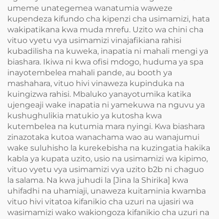
umeme unategemea wanatumia waweze
kupendeza kifundo cha kipenzi cha usimamizi, hata
wakipatikana kwa muda mrefu. Uzito wa chini cha
vituo vyetu vya usimamizi vinajafikiana rahisi
kubadilisha na kuweka, inapatia ni mahali mengi ya
biashara. Ikiwa ni kwa ofisi mdogo, huduma ya spa
inayotembelea mahali pande, au booth ya
mashahara, vituo hivi vinaweza kupinduka na
kuingizwa rahisi. Mbaluko yanayotumika katika
ujengeaji wake inapatia ni yamekuwa na nguvu ya
kushughulikia matukio ya kutosha kwa
kutembelea na kutumia mara nyingi. Kwa biashara
zinazotaka kutoa wanachama wao au wanajumui
wake suluhisho la kurekebisha na kuzingatia hakika
kabla ya kupata uzito, usio na usimamizi wa kipimo,
vituo vyetu vya usimamizi vya uzito b2b ni chaguo
la salama. Na kwa juhudi la [Jina la Shirika] kwa
uhifadhi na uhamiaji, unaweza kuitaminia kwamba
vituo hivi vitatoa kifanikio cha uzuri na ujasiri wa
wasimamizi wako wakiongoza kifanikio cha uzuri na