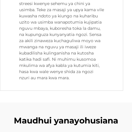
streesi kwenye sehemu ya chini ya
usimba. Teke za masaji ya upya kama vile
kuwasha ndoto ya kiungo na kuharibu
uzito wa usimba wanapotumia kujipatia
nguvu mbaya, kuboresha toka la damu,
na kupunguza kunyanyatia ngozi. Sensa
za akili zinaweza kuchaguliwa moyo wa
mwanga na nguvu ya masaji ili iweze
kubadilisha kulinganisha na kutosha
katika hadi safi. Ni muhimu kusomoa
mkulima wa afya kabla ya kutumia kiti,
hasa kwa wale wenye shida za ngozi
nzuri au mara kwa mara.
Maudhui yanayohusiana