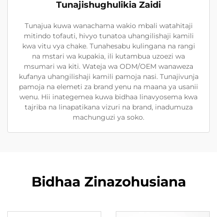
Tunajishughulikia Zaidi
Tunajua kuwa wanachama wakio mbali watahitaji
mitindo tofauti, hivyo tunatoa uhangilishaji kamili
kwa vitu vya chake. Tunahesabu kulingana na rangi
na mstari wa kupakia, ili kutambua uzoezi wa
msumari wa kiti. Wateja wa ODM/OEM wanaweza
kufanya uhangilishaji kamili pamoja nasi. Tunajivunja
pamoja na elemeti za brand yenu na maana ya usanii
wenu. Hii inategemea kuwa bidhaa linavyosema kwa
tajriba na linapatikana vizuri na brand, inadumuza
machunguzi ya soko.
Bidhaa Zinazohusiana