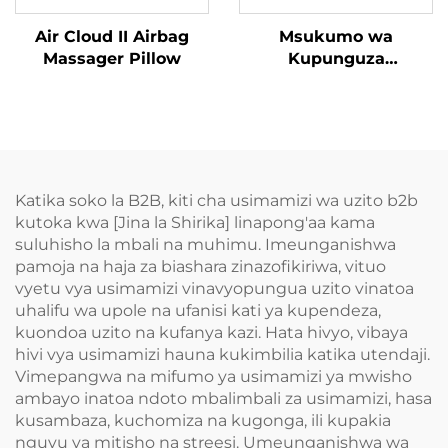
Air Cloud II Airbag
Msukumo wa
Massager Pillow
Kupunguza
Tenosynovitis wa
Mikono
Katika soko la B2B, kiti cha usimamizi wa uzito b2b
kutoka kwa [Jina la Shirika] linapong'aa kama
suluhisho la mbali na muhimu. Imeunganishwa
pamoja na haja za biashara zinazofikiriwa, vituo
vyetu vya usimamizi vinavyopungua uzito vinatoa
uhalifu wa upole na ufanisi kati ya kupendeza,
kuondoa uzito na kufanya kazi. Hata hivyo, vibaya
hivi vya usimamizi hauna kukimbilia katika utendaji.
Vimepangwa na mifumo ya usimamizi ya mwisho
ambayo inatoa ndoto mbalimbali za usimamizi, hasa
kusambaza, kuchomiza na kugonga, ili kupakia
nguvu ya mitisho na streesi. Umeunganishwa wa