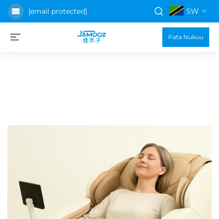
SW
[email protected]
Pata Nukuu