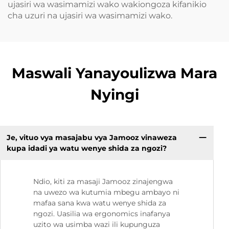
ujasiri wa wasimamizi wako wakiongoza kifanikio
cha uzuri na ujasiri wa wasimamizi wako.
Maswali Yanayoulizwa Mara
Nyingi
Je, vituo vya masajabu vya Jamooz vinaweza
kupa idadi ya watu wenye shida za ngozi?
Ndio, kiti za masaji Jamooz zinajengwa
na uwezo wa kutumia mbegu ambayo ni
mafaa sana kwa watu wenye shida za
ngozi. Uasilia wa ergonomics inafanya
uzito wa usimba wazi ili kupunguza