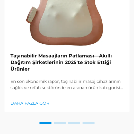
Taşınabilir Masaajların Patlaması—Akıllı
Dağıtım Şirketlerinin 2025'te Stok Ettiği
Ürünler
En son ekonomik rapor, taşınabilir masaj cihazlarının
sağlık ve refah sektöründe en aranan ürün kategorisi
olduğunu gösterdi ve gevşeklik ürünlerine karşı
büyük bir talep ortaya çıkıyor. Dağıtım şirketleri zaten
DAHA FAZLA GÖR
anladı ki...