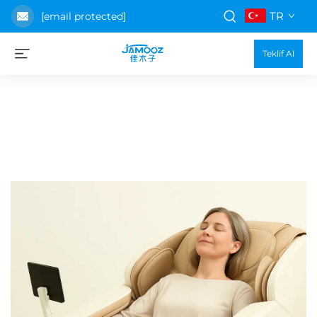
TR
[email protected]
Teklif Al