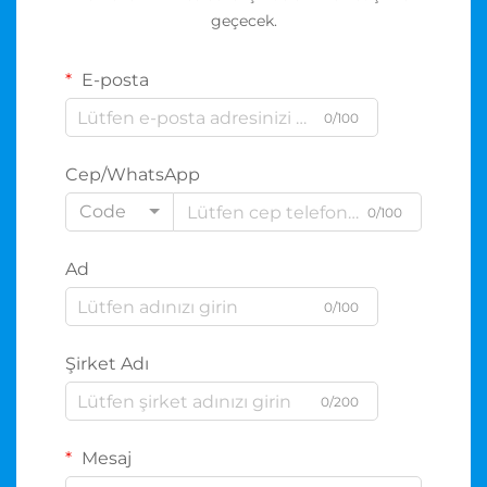
geçecek.
E-posta
0/100
Cep/WhatsApp
Code
0/100
Ad
0/100
Şirket Adı
0/200
Mesaj