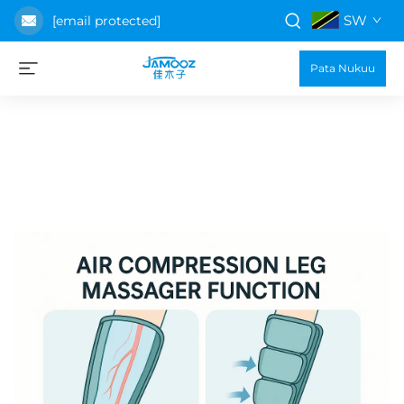
SW
[email protected]
Pata Nukuu