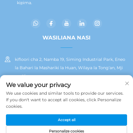
kipima.
WASILIANA NASI
kifloori cha 2, Namba 19, Siming Industrial Park, Eneo
la Bahari la Mashariki la Huan, Wilaya la Tong'an, Mji
wa Xiamen
We value your privacy
+86 13215929911
We use cookies and similar tools to provide our services.
If you don't want to accept all cookies, click Personalize
[email protected]
cookies.
Accept all
Hakiki © 2025 na Jamooz (Xiamen) Technology Co., Ltd.
Sera ya
Faragha
Personalize cookies