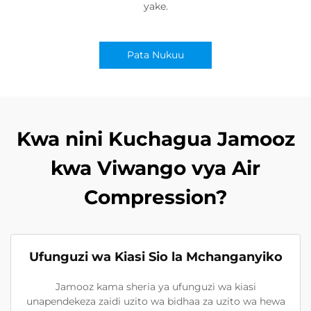
yake.
Pata Nukuu
Kwa nini Kuchagua Jamooz
kwa Viwango vya Air
Compression?
Ufunguzi wa Kiasi Sio la Mchanganyiko
Jamooz kama sheria ya ufunguzi wa kiasi
unapendekeza zaidi uzito wa bidhaa za uzito wa hewa