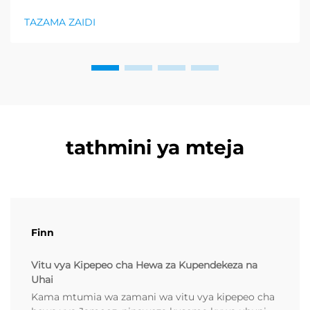
bidhaa lilionyeshwa zaidi katika sektor ya afya na
uzuri, na kupunguza kiasi kikubwa cha bidhaa za
TAZAMA ZAIDI
kurejesha. Wakuzaji wamekuwa wamefahamu ...
tathmini ya mteja
Finn
Vitu vya Kipepeo cha Hewa za Kupendekeza na
Uhai
Kama mtumia wa zamani wa vitu vya kipepeo cha