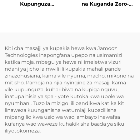
Kupunguza
na Kuganda Zero-
Tenosynovitis wa
Pressure
Mikono
Kiti cha masajji ya kupakia hewa kwa Jamooz
Technologies inapong'ana upepo na usimamizi
katika moja. mbegu ya hewa ni imeletwa vizuri
ndani ya jicho la mwili ili kupakia mahali pande
zinazohusiana, kama vile nyuma, macho, mikono na
mitisho. Pamoja na njia nyingine za masajji kama
vile kupunguza, kuharibiwa na kupiga nguvu,
inatupa hisia ya spa - yote kutoka kwa upole wa
nyumbani. Tuzo la mizigo lililoandikwa katika kiti
linaweza kuunganisha watumiaji kubadilisha
mipangilio kwa usio wa wao, ambayo inawafaa
kufanya wao waweze kuhakikisha baada ya siku
iliyotokomeza.