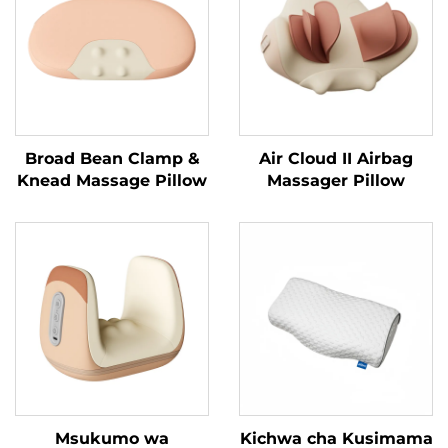
Broad Bean Clamp &
Air Cloud II Airbag
Knead Massage Pillow
Massager Pillow
Msukumo wa
Kichwa cha Kusimama