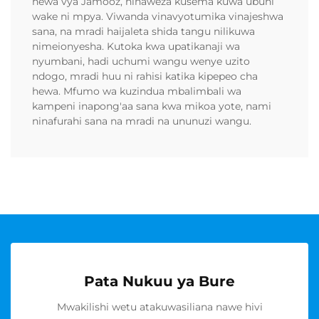
hewa vya Jamooz, ninaweza kusema kuwa ubuni
wake ni mpya. Viwanda vinavyotumika vinajeshwa
sana, na mradi haijaleta shida tangu nilikuwa
nimeionyesha. Kutoka kwa upatikanaji wa
nyumbani, hadi uchumi wangu wenye uzito
ndogo, mradi huu ni rahisi katika kipepeo cha
hewa. Mfumo wa kuzindua mbalimbali wa
kampeni inapong'aa sana kwa mikoa yote, nami
ninafurahi sana na mradi na ununuzi wangu.
Pata Nukuu ya Bure
Mwakilishi wetu atakuwasiliana nawe hivi