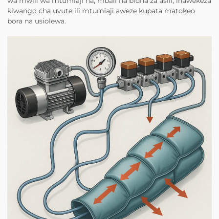
wa mwili wa mtumiaji na, mbali na bidha za asili, inawekeza
kiwango cha uvute ili mtumiaji aweze kupata matokeo
bora na usiolewa.