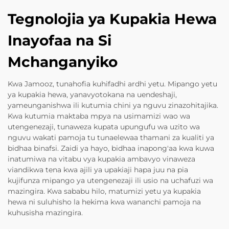
Tegnolojia ya Kupakia Hewa
Inayofaa na Si
Mchanganyiko
Kwa Jamooz, tunahofia kuhifadhi ardhi yetu. Mipango yetu
ya kupakia hewa, yanavyotokana na uendeshaji,
yameunganishwa ili kutumia chini ya nguvu zinazohitajika.
Kwa kutumia maktaba mpya na usimamizi wao wa
utengenezaji, tunaweza kupata upungufu wa uzito wa
nguvu wakati pamoja tu tunaelewaa thamani za kualiti ya
bidhaa binafsi. Zaidi ya hayo, bidhaa inapong'aa kwa kuwa
inatumiwa na vitabu vya kupakia ambavyo vinaweza
viandikwa tena kwa ajili ya upakiaji hapa juu na pia
kujifunza mipango ya utengenezaji ili usio na uchafuzi wa
mazingira. Kwa sababu hilo, matumizi yetu ya kupakia
hewa ni suluhisho la hekima kwa wananchi pamoja na
kuhusisha mazingira.