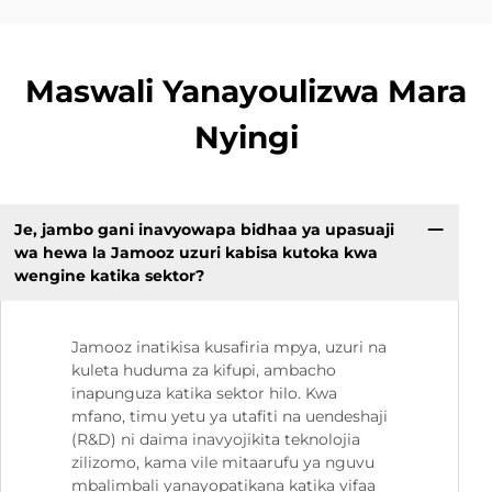
Maswali Yanayoulizwa Mara
Nyingi
Je, jambo gani inavyowapa bidhaa ya upasuaji
wa hewa la Jamooz uzuri kabisa kutoka kwa
wengine katika sektor?
Jamooz inatikisa kusafiria mpya, uzuri na
kuleta huduma za kifupi, ambacho
inapunguza katika sektor hilo. Kwa
mfano, timu yetu ya utafiti na uendeshaji
(R&D) ni daima inavyojikita teknolojia
zilizomo, kama vile mitaarufu ya nguvu
mbalimbali yanayopatikana katika vifaa