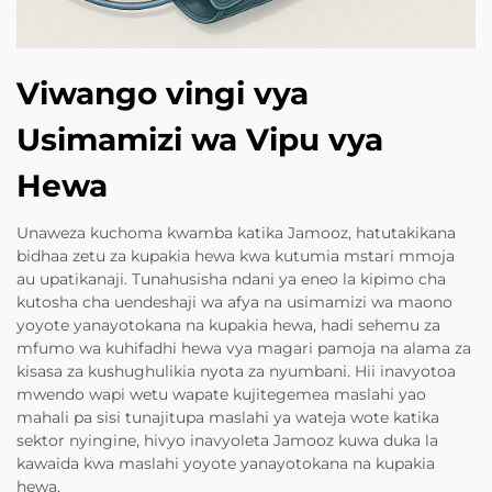
Viwango vingi vya
Usimamizi wa Vipu vya
Hewa
Unaweza kuchoma kwamba katika Jamooz, hatutakikana
bidhaa zetu za kupakia hewa kwa kutumia mstari mmoja
au upatikanaji. Tunahusisha ndani ya eneo la kipimo cha
kutosha cha uendeshaji wa afya na usimamizi wa maono
yoyote yanayotokana na kupakia hewa, hadi sehemu za
mfumo wa kuhifadhi hewa vya magari pamoja na alama za
kisasa za kushughulikia nyota za nyumbani. Hii inavyotoa
mwendo wapi wetu wapate kujitegemea maslahi yao
mahali pa sisi tunajitupa maslahi ya wateja wote katika
sektor nyingine, hivyo inavyoleta Jamooz kuwa duka la
kawaida kwa maslahi yoyote yanayotokana na kupakia
hewa.