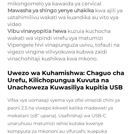
mikongomelo ya kawaida ya cervical
Mawasha ya shingo yenye uhakika
kwa ajili ya
ustahimilivu wakati wa kuandika au vito vya
video
Vibu vinavyopitia hewa
kuzuia kuchocha
wakati wa vipindi virefu vya matumizi
Vipengele hivi vinapunguza uvivu, tofauti na
vigezo vingine vilivyokuwa kubwa zaidi
vinachohitaji kushikwa kwa mkono.
Uwezo wa Kuhamishwa: Chaguo cha
Urefu, Kilichopungua Kuvuta na
Unachoweza Kuwasiliya kupitia USB
Vifaa vya uomasaji vyema vya ofisi vinazidi chini ya
paoni 2.5 na viwepo kikweli katika madawati ya
mekatani (≤8” upana). Usafirishaji wa USB-C
unaruhusu matumizi rahisi kutoka kwenye
kompyuta za mkononi au vifurushi, kuepuka