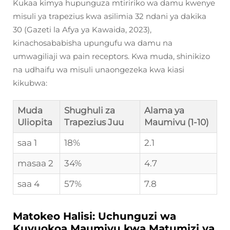
Kukaa kimya hupunguza mtiririko wa damu kwenye
misuli ya trapezius kwa asilimia 32 ndani ya dakika
30 (Gazeti la Afya ya Kawaida, 2023),
kinachosababisha upungufu wa damu na
umwagiliaji wa pain receptors. Kwa muda, shinikizo
na udhaifu wa misuli unaongezeka kwa kiasi
kikubwa:
Muda
Shughuli za
Alama ya
Uliopita
Trapezius Juu
Maumivu (1-10)
saa 1
18%
2.1
masaa 2
34%
4.7
saa 4
57%
7.8
Matokeo Halisi: Uchunguzi wa
Kuvuokoa Maumivu kwa Matumizi ya