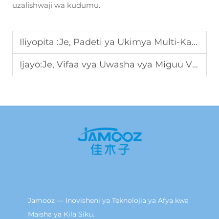
uzalishwaji wa kudumu.
Iliyopita :
Je, Padeti ya Ukimya Multi-Kazi Inaweza Kubadilisha Vifaa vya Uhasiano?
Ijayo:
Je, Vifaa vya Uwasha vya Miguu Vinavyotumia Hewa Vinaweza Kuboresha Upatikanaji wa Afya Gani?
Jamooz — Inovisheni ya Teknolojia ya Afya kwa
Maisha ya Kila Siku.