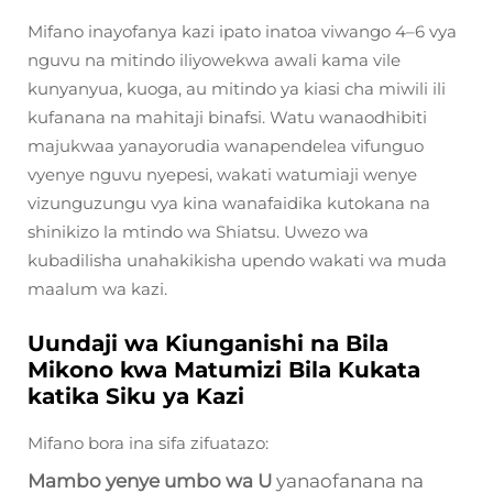
Mifano inayofanya kazi ipato inatoa viwango 4–6 vya
nguvu na mitindo iliyowekwa awali kama vile
kunyanyua, kuoga, au mitindo ya kiasi cha miwili ili
kufanana na mahitaji binafsi. Watu wanaodhibiti
majukwaa yanayorudia wanapendelea vifunguo
vyenye nguvu nyepesi, wakati watumiaji wenye
vizunguzungu vya kina wanafaidika kutokana na
shinikizo la mtindo wa Shiatsu. Uwezo wa
kubadilisha unahakikisha upendo wakati wa muda
maalum wa kazi.
Uundaji wa Kiunganishi na Bila
Mikono kwa Matumizi Bila Kukata
katika Siku ya Kazi
Mifano bora ina sifa zifuatazo:
Mambo yenye umbo wa U
yanaofanana na