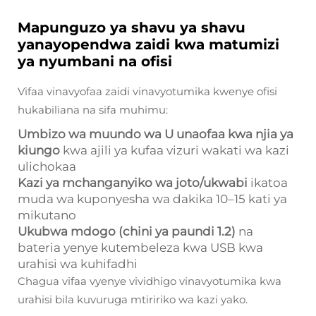
Mapunguzo ya shavu ya shavu
yanayopendwa zaidi kwa matumizi
ya nyumbani na ofisi
Vifaa vinavyofaa zaidi vinavyotumika kwenye ofisi
hukabiliana na sifa muhimu:
Umbizo wa muundo wa U unaofaa kwa njia ya
kiungo
kwa ajili ya kufaa vizuri wakati wa kazi
ulichokaa
Kazi ya mchanganyiko wa joto/ukwabi
ikatoa
muda wa kuponyesha wa dakika 10–15 kati ya
mikutano
Ukubwa mdogo (chini ya paundi 1.2)
na
bateria yenye kutembeleza kwa USB kwa
urahisi wa kuhifadhi
Chagua vifaa vyenye vividhigo vinavyotumika kwa
urahisi bila kuvuruga mtiririko wa kazi yako.