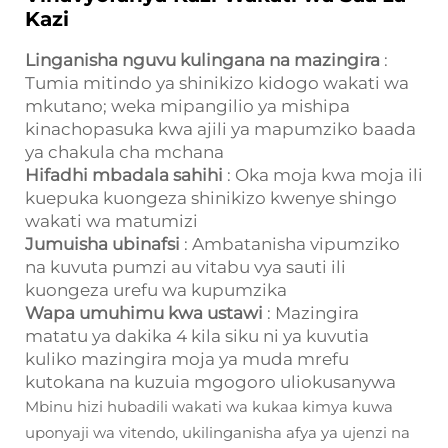
Kazi
Linganisha nguvu kulingana na mazingira
:
Tumia mitindo ya shinikizo kidogo wakati wa
mkutano; weka mipangilio ya mishipa
kinachopasuka kwa ajili ya mapumziko baada
ya chakula cha mchana
Hifadhi mbadala sahihi
: Oka moja kwa moja ili
kuepuka kuongeza shinikizo kwenye shingo
wakati wa matumizi
Jumuisha ubinafsi
: Ambatanisha vipumziko
na kuvuta pumzi au vitabu vya sauti ili
kuongeza urefu wa kupumzika
Wapa umuhimu kwa ustawi
: Mazingira
matatu ya dakika 4 kila siku ni ya kuvutia
kuliko mazingira moja ya muda mrefu
kutokana na kuzuia mgogoro uliokusanywa
Mbinu hizi hubadili wakati wa kukaa kimya kuwa
uponyaji wa vitendo, ukilinganisha afya ya ujenzi na