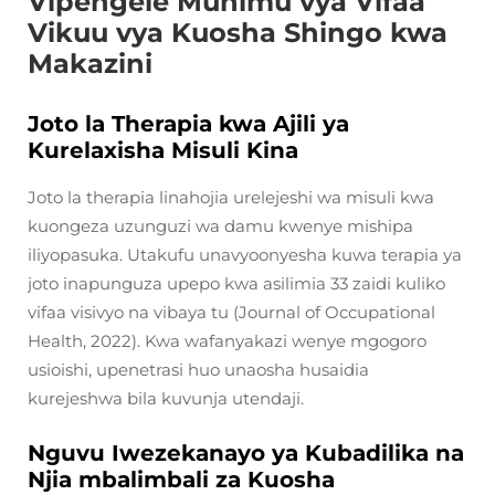
Vipengele Muhimu vya Vifaa
Vikuu vya Kuosha Shingo kwa
Makazini
Joto la Therapia kwa Ajili ya
Kurelaxisha Misuli Kina
Joto la therapia linahojia urelejeshi wa misuli kwa
kuongeza uzunguzi wa damu kwenye mishipa
iliyopasuka. Utakufu unavyoonyesha kuwa terapia ya
joto inapunguza upepo kwa asilimia 33 zaidi kuliko
vifaa visivyo na vibaya tu (Journal of Occupational
Health, 2022). Kwa wafanyakazi wenye mgogoro
usioishi, upenetrasi huo unaosha husaidia
kurejeshwa bila kuvunja utendaji.
Nguvu Iwezekanayo ya Kubadilika na
Njia mbalimbali za Kuosha