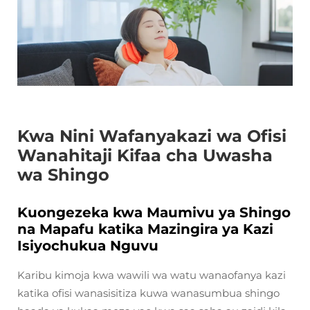
Kwa Nini Wafanyakazi wa Ofisi
Wanahitaji Kifaa cha Uwasha
wa Shingo
Kuongezeka kwa Maumivu ya Shingo
na Mapafu katika Mazingira ya Kazi
Isiyochukua Nguvu
Karibu kimoja kwa wawili wa watu wanaofanya kazi
katika ofisi wanasisitiza kuwa wanasumbua shingo