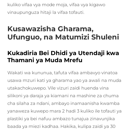
kuliko vifaa vya mode moja, vifaa vya kigawo
vinaupunguza hitaji la vifaa tofauti.
Kusawazisha Gharama,
Ufunguo, na Matumizi Shuleni
Kukadiria Bei Dhidi ya Utendaji kwa
Thamani ya Muda Mrefu
Wakati wa kununua, tafuta vifaa ambavyo vinatoa
usawa mzuri kati ya gharama yao ya awali na muda
utakachokuwepo. Vile vizuri zaidi huenda vina
silikoni ya daraja ya kiamani na mashine za chuma
cha silaha za ndani, ambayo inamaanisha kwamba
yanaweza kuwepo mara 2 hadi 3 kuliko ile tofauti ya
plastiki ya bei nafuu ambazo tunajua zinavunjika
baada ya miezi kadhaa. Hakika, kulipa zaidi ya 30