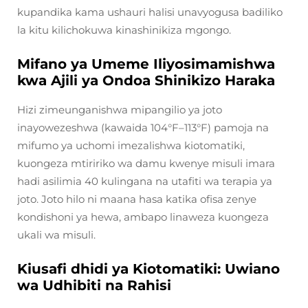
kupandika kama ushauri halisi unavyogusa badiliko
la kitu kilichokuwa kinashinikiza mgongo.
Mifano ya Umeme Iliyosimamishwa
kwa Ajili ya Ondoa Shinikizo Haraka
Hizi zimeunganishwa mipangilio ya joto
inayowezeshwa (kawaida 104°F–113°F) pamoja na
mifumo ya uchomi imezalishwa kiotomatiki,
kuongeza mtiririko wa damu kwenye misuli imara
hadi asilimia 40 kulingana na utafiti wa terapia ya
joto. Joto hilo ni maana hasa katika ofisa zenye
kondishoni ya hewa, ambapo linaweza kuongeza
ukali wa misuli.
Kiusafi dhidi ya Kiotomatiki: Uwiano
wa Udhibiti na Rahisi