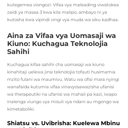
kutegemea viongozi. Vifaa vya maleading viwatokea
zaidi ya masaa 3 kwa kila malipo, ambayo ni ya
kutosha kwa vipindi vingi vya muda wa siku kadhaa.
Aina za Vifaa vya Uomasaji wa
Kiuno: Kuchagua Teknolojia
Sahihi
Kuchagua kifaa sahihi cha uomasaji wa kiuno
kinahitaji uelewa jinsi teknolojia tofauti husimamia
mzito fulani wa maumivu. Watu wa ofisi mara nyingi
wanafaida kutumia vifaa vinavyosawazisha ufanisi
wa therapeutiki na ufanisi wa mahali pa kazi, iwapo
inalenga viungo vya misuli vya ndani au mgongo wa
kimetaboliki.
Shiatsu vs. Uvibrisha: Kuelewa Mbinu