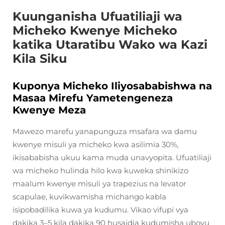
Kuunganisha Ufuatiliaji wa
Micheko Kwenye Micheko
katika Utaratibu Wako wa Kazi
Kila Siku
Kuponya Micheko Iliyosababishwa na
Masaa Mirefu Yametengeneza
Kwenye Meza
Mawezo marefu yanapunguza msafara wa damu
kwenye misuli ya micheko kwa asilimia 30%,
ikisababisha ukuu kama muda unavyopita. Ufuatiliaji
wa micheko hulinda hilo kwa kuweka shinikizo
maalum kwenye misuli ya trapezius na levator
scapulae, kuvikwamisha michango kabla
isipobadilika kuwa ya kudumu. Vikao vifupi vya
dakika 3–5 kila dakika 90 husaidia kudumisha ubovu