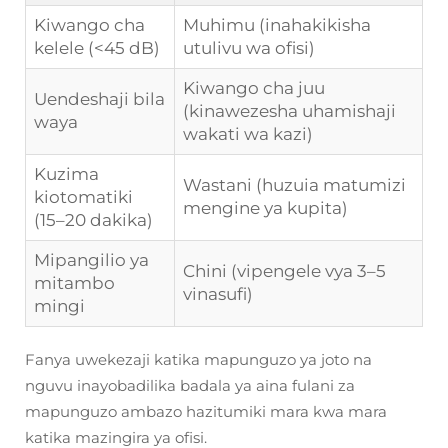
Kiwango cha
Muhimu (inahakikisha
kelele (<45 dB)
utulivu wa ofisi)
Kiwango cha juu
Uendeshaji bila
(kinawezesha uhamishaji
waya
wakati wa kazi)
Kuzima
Wastani (huzuia matumizi
kiotomatiki
mengine ya kupita)
(15–20 dakika)
Mipangilio ya
Chini (vipengele vya 3–5
mitambo
vinasufi)
mingi
Fanya uwekezaji katika mapunguzo ya joto na
nguvu inayobadilika badala ya aina fulani za
mapunguzo ambazo hazitumiki mara kwa mara
katika mazingira ya ofisi.