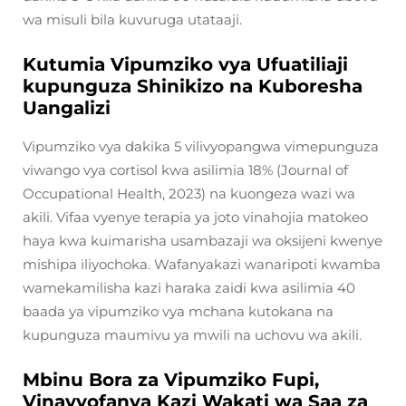
wa misuli bila kuvuruga utataaji.
Kutumia Vipumziko vya Ufuatiliaji
kupunguza Shinikizo na Kuboresha
Uangalizi
Vipumziko vya dakika 5 vilivyopangwa vimepunguza
viwango vya cortisol kwa asilimia 18% (Journal of
Occupational Health, 2023) na kuongeza wazi wa
akili. Vifaa vyenye terapia ya joto vinahojia matokeo
haya kwa kuimarisha usambazaji wa oksijeni kwenye
mishipa iliyochoka. Wafanyakazi wanaripoti kwamba
wamekamilisha kazi haraka zaidi kwa asilimia 40
baada ya vipumziko vya mchana kutokana na
kupunguza maumivu ya mwili na uchovu wa akili.
Mbinu Bora za Vipumziko Fupi,
Vinavyofanya Kazi Wakati wa Saa za