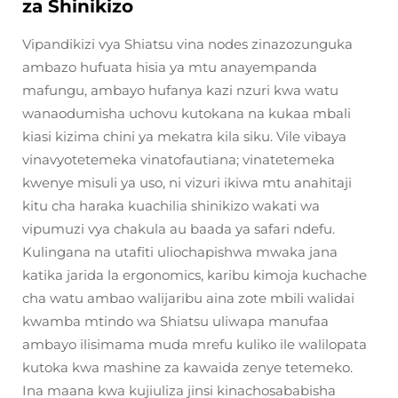
za Shinikizo
Vipandikizi vya Shiatsu vina nodes zinazozunguka
ambazo hufuata hisia ya mtu anayempanda
mafungu, ambayo hufanya kazi nzuri kwa watu
wanaodumisha uchovu kutokana na kukaa mbali
kiasi kizima chini ya mekatra kila siku. Vile vibaya
vinavyotetemeka vinatofautiana; vinatetemeka
kwenye misuli ya uso, ni vizuri ikiwa mtu anahitaji
kitu cha haraka kuachilia shinikizo wakati wa
vipumuzi vya chakula au baada ya safari ndefu.
Kulingana na utafiti uliochapishwa mwaka jana
katika jarida la ergonomics, karibu kimoja kuchache
cha watu ambao walijaribu aina zote mbili walidai
kwamba mtindo wa Shiatsu uliwapa manufaa
ambayo ilisimama muda mrefu kuliko ile walilopata
kutoka kwa mashine za kawaida zenye tetemeko.
Ina maana kwa kujiuliza jinsi kinachosababisha