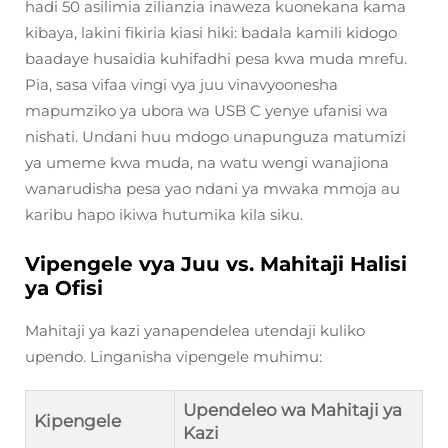
hadi 50 asilimia zilianzia inaweza kuonekana kama
kibaya, lakini fikiria kiasi hiki: badala kamili kidogo
baadaye husaidia kuhifadhi pesa kwa muda mrefu.
Pia, sasa vifaa vingi vya juu vinavyoonesha
mapumziko ya ubora wa USB C yenye ufanisi wa
nishati. Undani huu mdogo unapunguza matumizi
ya umeme kwa muda, na watu wengi wanajiona
wanarudisha pesa yao ndani ya mwaka mmoja au
karibu hapo ikiwa hutumika kila siku.
Vipengele vya Juu vs. Mahitaji Halisi
ya Ofisi
Mahitaji ya kazi yanapendelea utendaji kuliko
upendo. Linganisha vipengele muhimu:
Upendeleo wa Mahitaji ya
Kipengele
Kazi