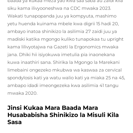
baada ya kukaa meza yao kwa saa saba au zaidi kila
siku kama ilivyooneshwa na CDC mwaka 2023.
Wakati tunapopanda juu ya kompyuta, mashimo
yetu huenda kuinama mbele kwa digrii 15 hadi 20,
ambayo inatoa shinikizo la asilimia 27 zaidi juu ya
madiski katika mgongo kuliko tunapokaa tu upright
kama lilivyotajwa na Gazeti la Ergonomics mwaka
jana. Dhiki hii isiyokuwa imetulia pia inaonekana
kuwa inaathiri sana. Shirika la Mgongo la Marekani
limebaini ongezeko mkubwa wa kaswaa za cervical
spondylosis kati ya watu walio kati ya miaka 25 na 45,
ambapo idadi imeongezeka kwa asilimia 41 tangu
mwaka 2020.
Jinsi Kukaa Mara Baada Mara
Husababisha Shinikizo la Misuli Kila
Sasa