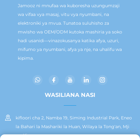
Jamooz ni mnufaa wa kuboresha uzungumzaji
wa vifaa vya masaj, vitu vya nyumbani, na
elektroniki ya mvua. Tunatoa suluhisho za
mwisho wa OEM/ODM kutoka mashiria ya soko
hadi usanidi—vinazokusanya katika afya, uzuri,
mifumo ya nyumbani, afya ya nje, na uhalifu wa
kipima.
WASILIANA NASI
kifloori cha 2, Namba 19, Siming Industrial Park, Eneo
la Bahari la Mashariki la Huan, Wilaya la Tong'an, Mji
wa Xiamen