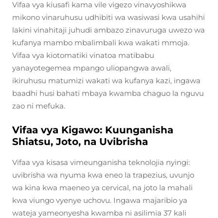
Vifaa vya kiusafi kama vile vigezo vinavyoshikwa
mikono vinaruhusu udhibiti wa wasiwasi kwa usahihi
lakini vinahitaji juhudi ambazo zinavuruga uwezo wa
kufanya mambo mbalimbali kwa wakati mmoja.
Vifaa vya kiotomatiki vinatoa matibabu
yanayotegemea mpango uliopangwa awali,
ikiruhusu matumizi wakati wa kufanya kazi, ingawa
baadhi husi bahati mbaya kwamba chaguo la nguvu
zao ni mefuka.
Vifaa vya Kigawo: Kuunganisha
Shiatsu, Joto, na Uvibrisha
Vifaa vya kisasa vimeunganisha teknolojia nyingi:
uvibrisha wa nyuma kwa eneo la trapezius, uvunjo
wa kina kwa maeneo ya cervical, na joto la mahali
kwa viungo vyenye uchovu. Ingawa majaribio ya
wateja yameonyesha kwamba ni asilimia 37 kali