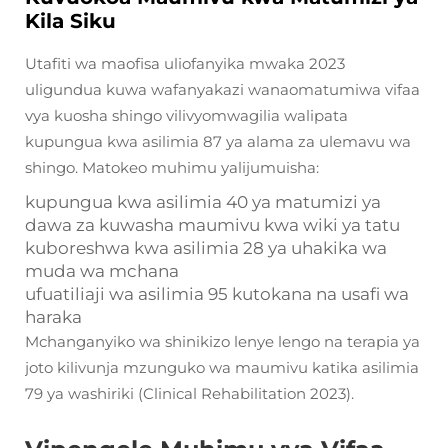
Kila Siku
Utafiti wa maofisa uliofanyika mwaka 2023
uligundua kuwa wafanyakazi wanaomatumiwa vifaa
vya kuosha shingo vilivyomwagilia walipata
kupungua kwa asilimia 87 ya alama za ulemavu wa
shingo. Matokeo muhimu yalijumuisha:
kupungua kwa asilimia 40 ya matumizi ya
dawa za kuwasha maumivu kwa wiki ya tatu
kuboreshwa kwa asilimia 28 ya uhakika wa
muda wa mchana
ufuatiliaji wa asilimia 95 kutokana na usafi wa
haraka
Mchanganyiko wa shinikizo lenye lengo na terapia ya
joto kilivunja mzunguko wa maumivu katika asilimia
79 ya washiriki (Clinical Rehabilitation 2023).