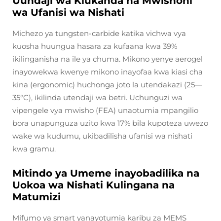
Uundaji wa Kiukanda na Mwishoni
wa Ufanisi wa Nishati
Michezo ya tungsten-carbide katika vichwa vya
kuosha huungua hasara za kufaana kwa 39%
ikilinganisha na ile ya chuma. Mikono yenye aerogel
inayowekwa kwenye mikono inayofaa kwa kiasi cha
kina (ergonomic) huchonga joto la utendakazi (25—
35°C), ikilinda utendaji wa betri. Uchunguzi wa
vipengele vya mwisho (FEA) unaotumia mpangilio
bora unapunguza uzito kwa 17% bila kupoteza uwezo
wake wa kudumu, ukibadilisha ufanisi wa nishati
kwa gramu.
Mitindo ya Umeme inayobadilika na
Uokoa wa Nishati Kulingana na
Matumizi
Mifumo ya smart yanayotumia karibu za MEMS