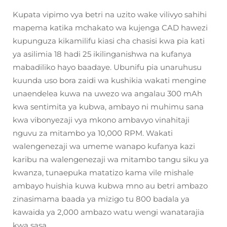
Kupata vipimo vya betri na uzito wake vilivyo sahihi
mapema katika mchakato wa kujenga CAD hawezi
kupunguza kikamilifu kiasi cha chasisi kwa pia kati
ya asilimia 18 hadi 25 ikilinganishwa na kufanya
mabadiliko hayo baadaye. Ubunifu pia unaruhusu
kuunda uso bora zaidi wa kushikia wakati mengine
unaendelea kuwa na uwezo wa angalau 300 mAh
kwa sentimita ya kubwa, ambayo ni muhimu sana
kwa vibonyezaji vya mkono ambavyo vinahitaji
nguvu za mitambo ya 10,000 RPM. Wakati
walengenezaji wa umeme wanapo kufanya kazi
karibu na walengenezaji wa mitambo tangu siku ya
kwanza, tunaepuka matatizo kama vile mishale
ambayo huishia kuwa kubwa mno au betri ambazo
zinasimama baada ya mizigo tu 800 badala ya
kawaida ya 2,000 ambazo watu wengi wanatarajia
kwa sasa.