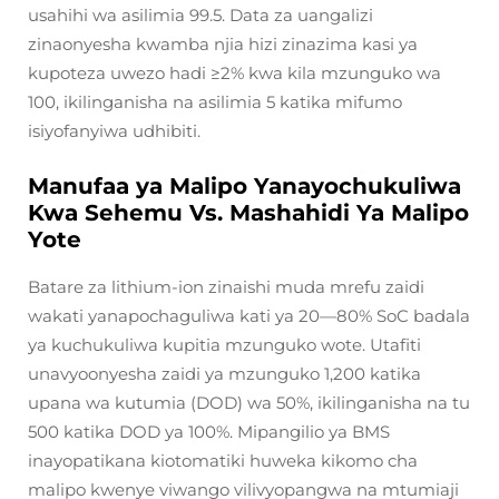
usahihi wa asilimia 99.5. Data za uangalizi
zinaonyesha kwamba njia hizi zinazima kasi ya
kupoteza uwezo hadi ≥2% kwa kila mzunguko wa
100, ikilinganisha na asilimia 5 katika mifumo
isiyofanyiwa udhibiti.
Manufaa ya Malipo Yanayochukuliwa
Kwa Sehemu Vs. Mashahidi Ya Malipo
Yote
Batare za lithium-ion zinaishi muda mrefu zaidi
wakati yanapochaguliwa kati ya 20—80% SoC badala
ya kuchukuliwa kupitia mzunguko wote. Utafiti
unavyoonyesha zaidi ya mzunguko 1,200 katika
upana wa kutumia (DOD) wa 50%, ikilinganisha na tu
500 katika DOD ya 100%. Mipangilio ya BMS
inayopatikana kiotomatiki huweka kikomo cha
malipo kwenye viwango vilivyopangwa na mtumiaji