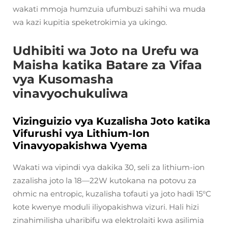
wakati mmoja humzuia ufumbuzi sahihi wa muda
wa kazi kupitia speketrokimia ya ukingo.
Udhibiti wa Joto na Urefu wa
Maisha katika Batare za Vifaa
vya Kusomasha
vinavyochukuliwa
Vizinguizio vya Kuzalisha Joto katika
Vifurushi vya Lithium-Ion
Vinavyopakishwa Vyema
Wakati wa vipindi vya dakika 30, seli za lithium-ion
zazalisha joto la 18—22W kutokana na potovu za
ohmic na entropic, kuzalisha tofauti ya joto hadi 15°C
kote kwenye moduli iliyopakishwa vizuri. Hali hizi
zinahimilisha uharibifu wa elektrolaiti kwa asilimia