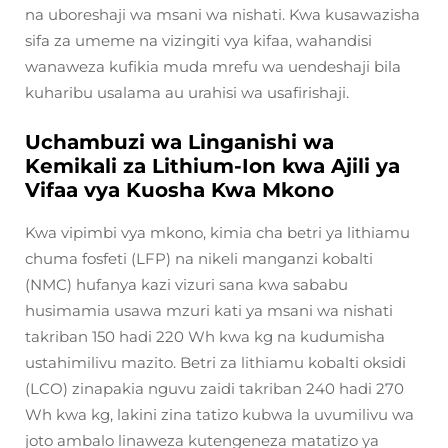
na uboreshaji wa msani wa nishati. Kwa kusawazisha
sifa za umeme na vizingiti vya kifaa, wahandisi
wanaweza kufikia muda mrefu wa uendeshaji bila
kuharibu usalama au urahisi wa usafirishaji.
Uchambuzi wa Linganishi wa
Kemikali za Lithium-Ion kwa Ajili ya
Vifaa vya Kuosha Kwa Mkono
Kwa vipimbi vya mkono, kimia cha betri ya lithiamu
chuma fosfeti (LFP) na nikeli manganzi kobalti
(NMC) hufanya kazi vizuri sana kwa sababu
husimamia usawa mzuri kati ya msani wa nishati
takriban 150 hadi 220 Wh kwa kg na kudumisha
ustahimilivu mazito. Betri za lithiamu kobalti oksidi
(LCO) zinapakia nguvu zaidi takriban 240 hadi 270
Wh kwa kg, lakini zina tatizo kubwa la uvumilivu wa
joto ambalo linaweza kutengeneza matatizo ya