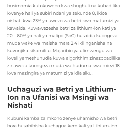
husimamia kutokuwepo kwa shughuli na kubadilika
kwenye hali ya subiri ndani ya sekunde 8, ikioa
nishati kwa 23% ya uwezo wa betri kwa matumizi ya
kawaida. Kuwawezesha betri za lithium-ion kati ya
20—80% ya hali ya malipo (SoC) husaidia kuongeza
muda wake wa maisha mara 2.4 ikilinganisha na
kuvunjika kikamilifu. Majaribio ya ulimwengu wa
kweli yameshuhudia kuwa algorithim zinazobadilika
zinaweza kuongeza muda wa huduma kwa miezi 18
kwa mazingira ya matumizi ya kila siku.
Uchaguzi wa Betri ya Lithium-
Ion na Ufanisi wa Msingi wa
Nishati
Kubuni kamba za mkono zenye uhamisho wa betri
bora husahihisha kuchagua kemikali ya lithium-ion