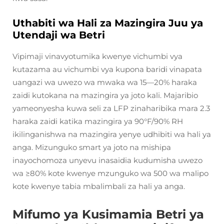
Uthabiti wa Hali za Mazingira Juu ya
Utendaji wa Betri
Vipimaji vinavyotumika kwenye vichumbi vya
kutazama au vichumbi vya kupona baridi vinapata
uangazi wa uwezo wa mwaka wa 15—20% haraka
zaidi kutokana na mazingira ya joto kali. Majaribio
yameonyesha kuwa seli za LFP zinaharibika mara 2.3
haraka zaidi katika mazingira ya 90°F/90% RH
ikilinganishwa na mazingira yenye udhibiti wa hali ya
anga. Mizunguko smart ya joto na mishipa
inayochomoza unyevu inasaidia kudumisha uwezo
wa ≥80% kote kwenye mzunguko wa 500 wa malipo
kote kwenye tabia mbalimbali za hali ya anga.
Mifumo ya Kusimamia Betri ya