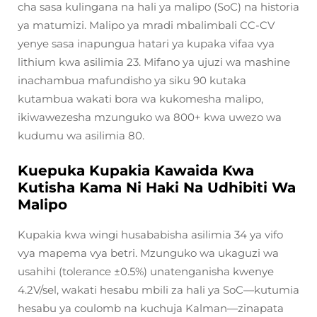
cha sasa kulingana na hali ya malipo (SoC) na historia
ya matumizi. Malipo ya mradi mbalimbali CC-CV
yenye sasa inapungua hatari ya kupaka vifaa vya
lithium kwa asilimia 23. Mifano ya ujuzi wa mashine
inachambua mafundisho ya siku 90 kutaka
kutambua wakati bora wa kukomesha malipo,
ikiwawezesha mzunguko wa 800+ kwa uwezo wa
kudumu wa asilimia 80.
Kuepuka Kupakia Kawaida Kwa
Kutisha Kama Ni Haki Na Udhibiti Wa
Malipo
Kupakia kwa wingi husababisha asilimia 34 ya vifo
vya mapema vya betri. Mzunguko wa ukaguzi wa
usahihi (tolerance ±0.5%) unatenganisha kwenye
4.2V/sel, wakati hesabu mbili za hali ya SoC—kutumia
hesabu ya coulomb na kuchuja Kalman—zinapata