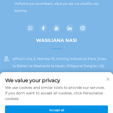
mifumo ya nyumbani, afya ya nje, na uhalifu wa
kipima.
WASILIANA NASI
kifloori cha 2, Namba 19, Siming Industrial Park, Eneo
la Bahari la Mashariki la Huan, Wilaya la Tong'an, Mji
wa Xiamen
We value your privacy
+86 13215929911
We use cookies and similar tools to provide our services.
If you don't want to accept all cookies, click Personalize
[email protected]
cookies.
Accept all
Hakiki © 2025 na Jamooz (Xiamen) Technology Co., Ltd.
Sera ya