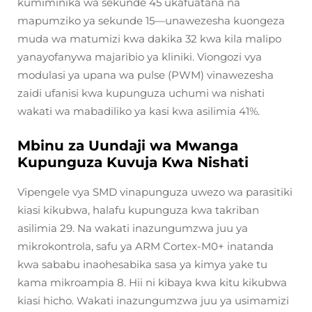
kumiminika wa sekunde 45 ukafuatana na
mapumziko ya sekunde 15—unawezesha kuongeza
muda wa matumizi kwa dakika 32 kwa kila malipo
yanayofanywa majaribio ya kliniki. Viongozi vya
modulasi ya upana wa pulse (PWM) vinawezesha
zaidi ufanisi kwa kupunguza uchumi wa nishati
wakati wa mabadiliko ya kasi kwa asilimia 41%.
Mbinu za Uundaji wa Mwanga
Kupunguza Kuvuja Kwa Nishati
Vipengele vya SMD vinapunguza uwezo wa parasitiki
kiasi kikubwa, halafu kupunguza kwa takriban
asilimia 29. Na wakati inazungumzwa juu ya
mikrokontrola, safu ya ARM Cortex-M0+ inatanda
kwa sababu inaohesabika sasa ya kimya yake tu
kama mikroampia 8. Hii ni kibaya kwa kitu kikubwa
kiasi hicho. Wakati inazungumzwa juu ya usimamizi