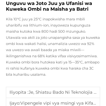
Unguvu wa Joto Juu ya Ufanisi wa
Kuweka Ombi na Maisha ya Batri
Kila 10°C juu ya 25°C inapokwisha mara mbili
uharibifu wa lithium-ion, inayoweza kupunguza
maisha kutoka kwa 800 hadi 500 mzunguko.
Utawala wa akili za joto unapangisha sasa ya kuweka
ombi kwa wakati halisi, unamalizia uwezo wa 92%
wa uwezo wa awali baada ya miaka miwili—
ikilinganishwa na 68% katika vifaa visivyosimamiwa.
Kuweka ombi bora hutokea kati ya 15—35°C, ambapo
ni rahisi kufanya kuweka ombi kwa haraka cha 3C
bila kuharibu usalama.
Iliyopita :
Je, Shiatsu Bado Ni Teknolojia Kiongozi Katika Viti vya Uruka wa Kusasa?
Ijayo:
Vipengele vipi vya msingi vya Kifaa cha Ukimya cha Kiungo na Miche cha Kipekee?