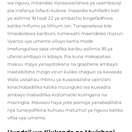
wa nguvu, mitandao iliyosawazishwa ya usambazaji
pia inafanya tofauti kubwa. Inasaidia kuhifadhi kati
ya asilimia 18 hadi 22 ya ambacho kingefadhiwa
katika mifumo ya lithium ion. Tunapoelewa kile
limeobolewa karibuni, tumewahi maendeleo mazuri.
Vyanzo vya umeme vilivyo kama mode
imefunguliwa sasa vinafika karibu asilimia 95 ya
ufanisi ambayo ni kibaya. Pia kuna makapatasi
makuu mpya yanayotokana na graphene ambayo
inastabilisha mzigo vizuri kuliko chaguzi za kawaida.
Wala usisahau mbinu ya kusawazisha upinzani
kinachobadilika katika mzunguko wa kuwasha
ambayo inabadilika kiotomatiki kulingana na
mazingira. Mawazo haya yote pamoja yanabadilisha
njia tunavyofikiria kuhusu matumizi ya nguvu katika
vifaa vya umeme.