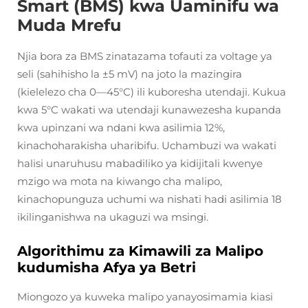
Smart (BMS) kwa Uaminifu wa
Muda Mrefu
Njia bora za BMS zinatazama tofauti za voltage ya
seli (sahihisho la ±5 mV) na joto la mazingira
(kielelezo cha 0—45°C) ili kuboresha utendaji. Kukua
kwa 5°C wakati wa utendaji kunawezesha kupanda
kwa upinzani wa ndani kwa asilimia 12%,
kinachoharakisha uharibifu. Uchambuzi wa wakati
halisi unaruhusu mabadiliko ya kidijitali kwenye
mzigo wa mota na kiwango cha malipo,
kinachopunguza uchumi wa nishati hadi asilimia 18
ikilinganishwa na ukaguzi wa msingi.
Algorithimu za Kimawili za Malipo
kudumisha Afya ya Betri
Miongozo ya kuweka malipo yanayosimamia kiasi