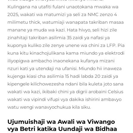
Kulingana na utafiti fulani unaotokana mwaka wa
2025, wakati wa matumizi ya seli za NMC zenzo 4
milimetu thick, watumiaji wanapata takriban masaa
manane ya muda wa kazi. Hata hivyo, seli hizi zile
zinahitaji takriban asilimia 35 zaidi ya nafasi ya
kuponya kuliko zile zenye unene wa chini za LFP. Pia
kuna kitu kinachojulikana kama miundo ya elektrodi
iliyopigwa ambacho inaonekana kufanya mizani
nzuri kati ya utendaji na ufanisi. Miundo hii inaweza
kujenga kiasi cha asilimia 15 hadi labda 20 zaidi ya
kipengele kilichowezesha ndani bila kuleta joto sana
wakati wa kazi, ikibaki chini ya digrii arobaini Celsius
wakati wa vipindi vifupi vya dakika ishirini ambavyo
watu wengi wanavyochukua kila siku.
Ujumuishaji wa Awali wa Viwango
vya Betri katika Uundaji wa Bidhaa