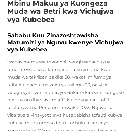
Mbinu Makuu ya Kuongeza
Muda wa Betri kwa Vichujwa
vya Kubebea
Sababu Kuu Zinazoshtawisha
Matumizi ya Nguvu kwenye Vichujwa
vya Kubebea
Wanasimama wa mkononi wengi wanachukua
umeme wao hasa kutokana na kusimama kwa
muda wa takriban dakika 58, wakati mifumo ya
udhibiti inachukua zaidi ya asilimia 23, na vizio
vidogo vya nyuma vinavyopatikana katika mzunguko
huvuta takriban asilimia 19 kulingana na utafiti
uliofanywa na Ponemon mwaka 2023. Nguvu za
vibaravara vinavyotolewa husababisha tofauti kubwa
kuhusu muda ambao betri itachukua kabla ya
kupakia tena. Wakati mtu anapowasha vibaravara