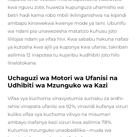
kwa nguvu zote, huweza kupunguza uhamisho wa
betri hadi kama robo mbili ikilinganishwa na kipindi
ambapo kinawekwa kwenye mode ya laini. Ubunifu
wa ndani pia unawezesha matatizo kuhusu joto
lililojaa ndani ya vifaa hivi. Kwa sababu hakuna nafasi
ya kutosha kwa ajili ya kuponya kwa ufanisi, takriban
asilimia 12 inapotea tu kujaribu kudhibiti joto hilo
linalotokana.
Uchaguzi wa Motori wa Ufanisi na
Udhibiti wa Mzunguko wa Kazi
Vifaa vya kuchoma vinavyotumia sumaku za ardhi-
rahisi vinapata ufanisi wa 92%, vinazidi kufanya vizuri
kuliko vifaa vya kuchoma vilivyo na misumari
ambayo inafanya kazi vizuri kwa asilimia 78%.
Kutumia mzunguko unaobadilika—muda wa