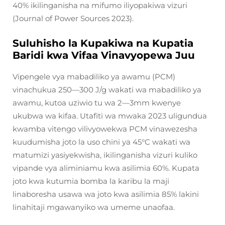
40% ikilinganisha na mifumo iliyopakiwa vizuri
(Journal of Power Sources 2023).
Suluhisho la Kupakiwa na Kupatia
Baridi kwa Vifaa Vinavyopewa Juu
Vipengele vya mabadiliko ya awamu (PCM)
vinachukua 250—300 J/g wakati wa mabadiliko ya
awamu, kutoa uziwio tu wa 2—3mm kwenye
ukubwa wa kifaa. Utafiti wa mwaka 2023 uligundua
kwamba vitengo vilivyowekwa PCM vinawezesha
kuudumisha joto la uso chini ya 45°C wakati wa
matumizi yasiyekwisha, ikilinganisha vizuri kuliko
vipande vya aliminiamu kwa asilimia 60%. Kupata
joto kwa kutumia bomba la karibu la maji
linaboresha usawa wa joto kwa asilimia 85% lakini
linahitaji mgawanyiko wa umeme unaofaa.