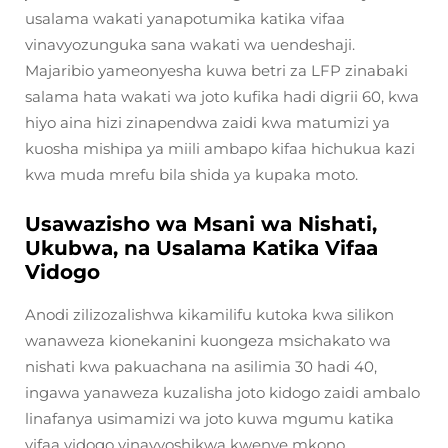
usalama wakati yanapotumika katika vifaa
vinavyozunguka sana wakati wa uendeshaji.
Majaribio yameonyesha kuwa betri za LFP zinabaki
salama hata wakati wa joto kufika hadi digrii 60, kwa
hiyo aina hizi zinapendwa zaidi kwa matumizi ya
kuosha mishipa ya miili ambapo kifaa hichukua kazi
kwa muda mrefu bila shida ya kupaka moto.
Usawazisho wa Msani wa Nishati,
Ukubwa, na Usalama Katika Vifaa
Vidogo
Anodi zilizozalishwa kikamilifu kutoka kwa silikon
wanaweza kionekanini kuongeza msichakato wa
nishati kwa pakuachana na asilimia 30 hadi 40,
ingawa yanaweza kuzalisha joto kidogo zaidi ambalo
linafanya usimamizi wa joto kuwa mgumu katika
vifaa vidogo vinavyoshikwa kwenye mkono.