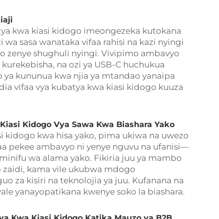
aji
tya kwa kiasi kidogo imeongezeka kutokana
wa sasa wanataka vifaa rahisi na kazi nyingi
o zenye shughuli nyingi. Vivipimo ambavyo
ya kurekebisha, na ozi ya USB-C huchukua
 ya kununua kwa njia ya mtandao yanaipa
aidia vifaa vya kubatya kwa kiasi kidogo kuuza
 Kiasi Kidogo Vya Sawa Kwa Biashara Yako
asi kidogo kwa hisa yako, pima ukiwa na uwezo
faa pekee ambavyo ni yenye nguvu na ufanisi—
minifu wa alama yako. Fikiria juu ya mambo
 zaidi, kama vile ukubwa mdogo
o za kisiri na teknolojia ya juu. Kufanana na
yale yanayopatikana kwenye soko la biashara.
ya Kwa Kiasi Kidogo Katika Mauzo ya B2B