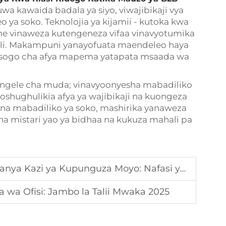
wa kawaida badala ya siyo, viwajibikaji vya
 ya soko. Teknolojia ya kijamii - kutoka kwa
eme vinaweza kutengeneza vifaa vinavyotumika
kili. Makampuni yanayofuata maendeleo haya
 kisogo cha afya mapema yatapata msaada wa
ipengele cha muda; vinavyoonyesha mabadiliko
shughulikia afya ya wajibikaji na kuongeza
na mabadiliko ya soko, mashirika yanaweza
sha mistari yao ya bidhaa na kukuza mahali pa
 ya Kupunguza Moyo: Nafasi ya Kuongezeka ya B2B
a Ofisi: Jambo la Talii Mwaka 2025