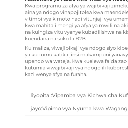
Kwa programu za afya ya wajibikaji zimeku
aina ya ndogo vinapojitolea kwa maendeleo
vitimbi vya kimoto hadi vitunjaji vya um
kwa mahitaji mengi ya afya ya mwili na a
na kuingiza vitu vyenye kubadilishwa na
kuendana na soko la B2B.
Kuimaliza, viwajibikaji vya ndogo siyo k
ya kudumu katika jinsi makampuni yanavyo
upendo wa wateja. Kwa kuelewa faida zao 
kutumia viwajibikaji vya ndogo ili kubore
kazi wenye afya na furaha.
Iliyopita :
Vipamba vya Kichwa cha Kufanya Kazi
Ijayo:
Vipimo vya Nyuma kwa Waganga w