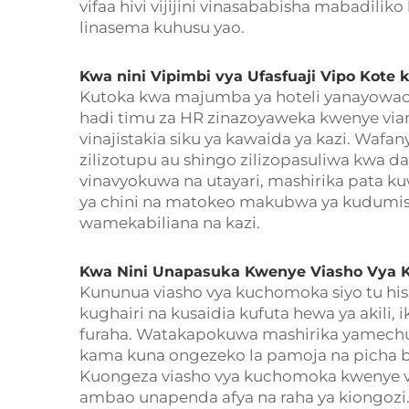
vifaa hivi vijijini vinasababisha mabadilik
linasema kuhusu yao.
Kwa nini Vipimbi vya Ufasfuaji Vipo Kote 
Kutoka kwa majumba ya hoteli yanayowac
hadi timu za HR zinazoyaweka kwenye via
vinajistakia siku ya kawaida ya kazi. Waf
zilizotupu au shingo zilizopasuliwa kwa d
vinavyokuwa na utayari, mashirika pata k
ya chini na matokeo makubwa ya kudumis
wamekabiliana na kazi.
Kwa Nini Unapasuka Kwenye Viasho Vya 
Kununua viasho vya kuchomoka siyo tu hisan
kughairi na kusaidia kufuta hewa ya akili,
furaha. Watakapokuwa mashirika yamech
kama kuna ongezeko la pamoja na picha b
Kuongeza viasho vya kuchomoka kwenye v
ambao unapenda afya na raha ya kiongozi