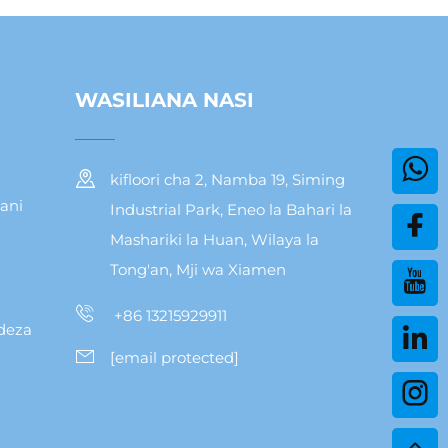
WASILIANA NASI
kifloori cha 2, Namba 19, Siming
ani
Industrial Park, Eneo la Bahari la
Mashariki la Huan, Wilaya la
Tong'an, Mji wa Xiamen
+86 13215929911
deza
[email protected]