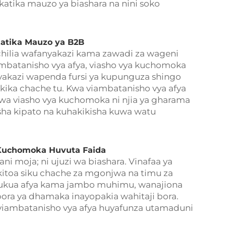
o katika mauzo ya biashara na nini soko
katika Mauzo ya B2B
hilia wafanyakazi kama zawadi za wageni
mbatanisho vya afya, viasho vya kuchomoka
anyakazi wapenda fursi ya kupunguza shingo
akika chache tu. Kwa viambatanisho vya afya
uwa viasho vya kuchomoka ni njia ya gharama
ha kipato na kuhakikisha kuwa watu
Kuchomoka Huvuta Faida
i moja; ni ujuzi wa biashara. Vinafaa ya
 ikitoa siku chache za mgonjwa na timu za
ukua afya kama jambo muhimu, wanajiona
ora ya dhamaka inayopakia wahitaji bora.
iambatanisho vya afya huyafunza utamaduni
.