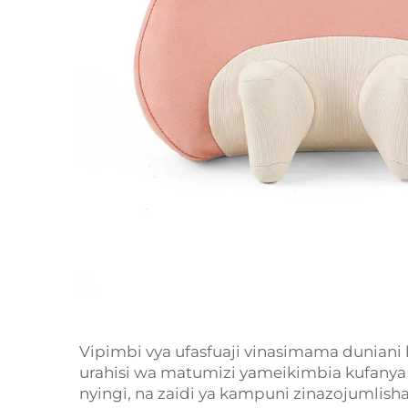
Vipimbi vya ufasfuaji vinasimama duniani k
urahisi wa matumizi yameikimbia kufanya 
nyingi, na zaidi ya kampuni zinazojumlisha 