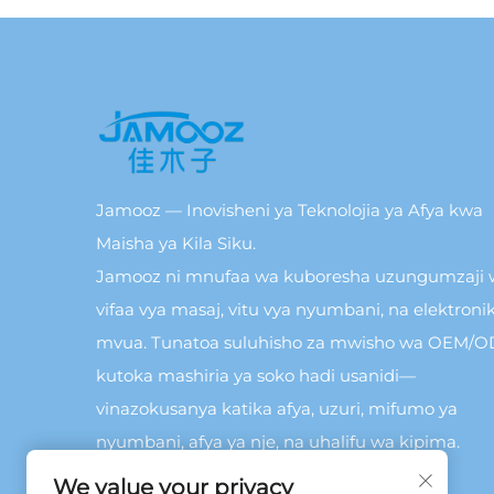
Jamooz — Inovisheni ya Teknolojia ya Afya kwa
Maisha ya Kila Siku.
Jamooz ni mnufaa wa kuboresha uzungumzaji 
vifaa vya masaj, vitu vya nyumbani, na elektronik
mvua. Tunatoa suluhisho za mwisho wa OEM/
kutoka mashiria ya soko hadi usanidi—
vinazokusanya katika afya, uzuri, mifumo ya
nyumbani, afya ya nje, na uhalifu wa kipima.
We value your privacy