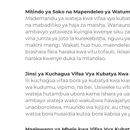
Mitindo ya Soko na Mapendeleo ya Watumi
Mademandu ya wateja kwa vifaa vya kuba
na mabadiliko ya haja za maisha. Wanaunzi 
ambavyo yataweza kuingia kwenye siku za
vina jumla ya joto la kurekebisha, nguvu 
makini mengi. Wakati huo huo, maendeleo
biashara fikia haraka kwa vitu tofauti, ikis
haraka kwenye duka la mtandao.
Jinsi ya Kuchagua Vifaa Vya Kubatya Kwa
Ili kuchagua vifaa bora ya kubatya kwa ki
wa kudumu, vipimo, na bei. Usiweke tu vi
wateja hutambua ubora kama ishara ya ua
ambayo wateja wako wakubwa hawajaliyo
unaoborolewa, muundo wa kijijini, au chagu
watoa bora husaidia kutoa bora kabisa ya 
Maelewano ya Mbele kwa Vifaa Vya Kubat