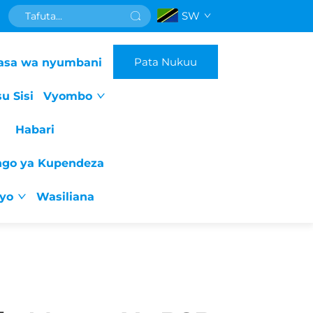
SW
Pata Nukuu
asa wa nyumbani
u Sisi
Vyombo
Habari
ngo ya Kupendeza
iyo
Wasiliana