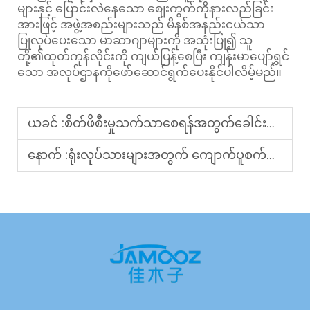
များနှင့် ပြောင်းလဲနေသော စျေးကွက်ကိုနားလည်ခြင်း
အားဖြင့် အဖွဲ့အစည်းများသည် မိနစ်အနည်းငယ်သာ
ပြုလုပ်ပေးသော မာဆာဂျာများကို အသုံးပြု၍ သူ
တို့၏ထုတ်ကုန်လိုင်းကို ကျယ်ပြန့်စေပြီး ကျန်းမာပျော်ရွှင်
သော အလုပ်ဌာနကိုဖော်ဆောင်ရွက်ပေးနိုင်ပါလိမ့်မည်။
ယခင် :
စိတ်ဖိစီးမှုသက်သာစေရန်အတွက်ခေါင်းကိုနှိပ်ပေးသည့်စက်များ- B2B အခွင့်အလမ်းတိုးတက်လာခြင်း
နောက် :
ရုံးလုပ်သားများအတွက် ကျောက်ပူစက်များ- ၂၀၂၅ ခုနှစ်တွင် များစွာလိုအပ်သော အမျိုးအစား