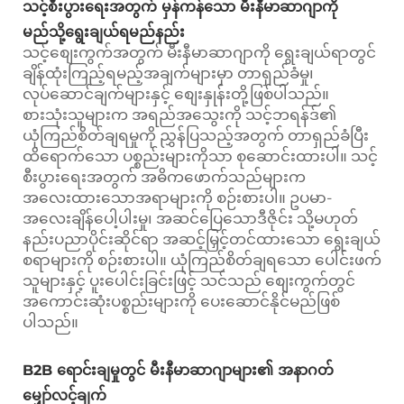
သင့်စီးပွားရေးအတွက် မှန်ကန်သော မီးနီမာဆာဂျာကို
မည်သို့ရွေးချယ်ရမည်နည်း
သင့်စျေးကွက်အတွက် မီးနီမာဆာဂျာကို ရွေးချယ်ရာတွင်
ချိန်ထုံးကြည့်ရမည့်အချက်များမှာ တာရှည်ခံမှု၊
လုပ်ဆောင်ချက်များနှင့် စျေးနှုန်းတို့ဖြစ်ပါသည်။
စားသုံးသူများက အရည်အသွေးကို သင့်ဘရန်ဒ်၏
ယုံကြည်စိတ်ချရမှုကို ညွှန်ပြသည့်အတွက် တာရှည်ခံပြီး
ထိရောက်သော ပစ္စည်းများကိုသာ စုဆောင်းထားပါ။ သင့်
စီးပွားရေးအတွက် အဓိကဖောက်သည်များက
အလေးထားသောအရာများကို စဉ်းစားပါ။ ဥပမာ-
အလေးချိန်ပေါ့ပါးမှု၊ အဆင်ပြေသောဒီဇိုင်း သို့မဟုတ်
နည်းပညာပိုင်းဆိုင်ရာ အဆင့်မြှင့်တင်ထားသော ရွေးချယ်
စရာများကို စဉ်းစားပါ။ ယုံကြည်စိတ်ချရသော ပေါင်းဖက်
သူများနှင့် ပူးပေါင်းခြင်းဖြင့် သင်သည် စျေးကွက်တွင်
အကောင်းဆုံးပစ္စည်းများကို ပေးဆောင်နိုင်မည်ဖြစ်
ပါသည်။
B2B ရောင်းချမှုတွင် မီးနီမာဆာဂျာများ၏ အနာဂတ်
မျှော်လင့်ချက်