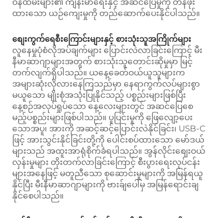
ဝန်ထမ်းများ၏ ကျန်းမာရေးနှင့် အဆင်ပြေမှုကို တန်ဖိုး
ထားသော ယဉ်ကျေးမှုကို တည်ဆောက်ပေးနိုင်ပါသည်။
စျေးကွက်ရေစီးကြောင်းများနှင့် စားသုံးသူအကြိုက်များ
လူနေမှုပုံစံလိုအပ်ချက်များ ပြောင်းလဲလာခြင်းကြောင့် မီး
နီမာဆာဂျာများအတွက် စားသုံးသူတောင်းဆိုမှုမှာ မြင့်
တက်လျက်ရှိပါသည်။ ယနေ့ခေတ်ဝယ်ယူသူများက
အများဆုံးလိုလားနေကြသည်မှာ နေရာကွက်လပ်များစွာ
မယူသော မျိုးစုံအသုံးပြုနိုင်သည့် ပစ္စည်းများဖြစ်ပြီး
နေ့စဉ်အလုပ်ရှုပ်သော နေ့လေးများတွင် အဆင်ပြေစေ
မည့်ပစ္စည်းများဖြစ်ပါသည်။ ပူပြင်းမှုကို ဖြေလျော့ပေး
သောအပူ၊ အားကို အဆင့်ဆင့်ပြောင်းလဲနိုင်ခြင်း၊ USB-C
ဖြင့် အားသွင်းနိုင်ခြင်းတို့ကို ပေါင်းစပ်ထားသော မော်ဒယ်
များသည် အထူးအာရုံစိုက်ခံရပါသည်။ အွန်လိုင်းစျေးဝယ်
လှန်းမှုများ တိုးတက်လာခြင်းကြောင့် စီးပွားရေးလုပ်ငန်း
များအနေဖြင့် မတူညီသော စုဆောင်းမှုများကို အမြန်ရယူ
နိုင်ပြီး မီးနီမာဆာဂျာများကို ဗားခ်ျပေါ်မှ အမြန်ရောင်းချ
နိုင်စေပါသည်။