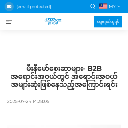
MY
[email protected]
ဈေးကုတ်ယူရန်
မီးနီမော်စေးဆာများ- B2B
အရောင်းအဝယ်တွင် အရောင်းအဝယ်
အများဆုံးဖြစ်နေသည့်အကြောင်းရင်း
2025-07-24 14:28:05