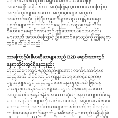
ရောက်လာပါသည်။ အရွယ်အစားသေးငယ်ပြီး
အလေးချိန်ပေါ့ပါးကာ အသုံးပြုရလွယ်ကူသောကြောင့်
အလုပ်တွင်များနေသော အလုပ်ခွင်များအတွက်
အကောင်းဆုံးဖြစ်ပြီး ကုမ္ပဏီများသည် ကျန်းမာရေး
ပစ္စည်းများတွင် ထည့်သွင်းနေကြပါသည်။ အွန်လိုင်း
စီးပွားရေးရောင်းအားတွင် ဤသေးငယ်သောပစ္စည်း
များသည် အဘယ်ကြောင့် ဦးဆောင်နေသည်ကို ဤနေရာ
တွင်ဖော်ပြပါသည်။
ဘာကြောင့်မီးနီမာဆိုဆာများသည် B2B ရောင်းအားတွင်
နေရာတိုင်းတွင်ရှိနေသနည်း
ဟိုတယ်များတွင် ဧည့်သည်များအား လက်ဆောင်ပေး
သည့်အထိ ပါဝင်လာပြီး ကျန်းမာရေးစောင့်ရှောက်မှု
ပစ္စည်းများတွင် ထည့်သွင်းပေးနေသည့်အထိ ဖြစ်နေ
ပါသည်။ အလုပ်သမားများအတွက် မိနစ်အနည်းငယ်
အတွင်း ပင်ပန်းနွမ်းနိမ့်နေသော ပခုံးများနှင့် ကျောက်ခဲနေ
သော လည်ပင်းများကို သက်သာစေရန် အခွင့်အလမ်းပေး
သောကြောင့် အလုပ်သမားများက နှစ်သက်ကြပါသည်။
ကျန်းမာရေးစောင့်ရှောက်မှုအစီအစဉ်များသည် မရှိမဖြစ်