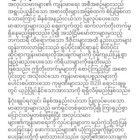
အလုပ်သမားများ၏ ကျန်းမာရေး အစီအစဉ်များသည်
အရွယ်ယူနိုင်သော အစားထိုးများအဖြစ်ထက် စံပြဖြစ်လာ
သောကြောင့် မိနစ်အနည်းငယ်သာ ပြုလုပ်ပေးသော
မာဆာဂျာများသည် စျေးကွက်တွင် ဆက်လက်တိုးတက်မှု
ရှိနေမည်ဖြစ်သည်။ ပို၍ အသံငြိမ်မော်တာများမှသည့်
ဘက်ထရီ ထိရောက်သော ဒီဇိုင်းများအထိ နည်းပညာများ
ထွန်းကားလာခြင်းသည် ရုပ်ပိုင်းဆိုင်ရာနှင့် စိတ်ပိုင်း
ဆိုင်ရာကျန်းမာရေးလိုအပ်ချက်များကို ပိုမိုကျယ်ပြန့်စွာ
ဖြည့်ဆည်းပေးသော ကိရိယာများကိုဖန်တီးမည်
ဖြစ်သည်။ ဤတိုးတက်မှုများကို စောင့်ကြည့်ပြီး အစော
ပိုင်းတွင် အသုံးဝင်သော ကျန်းမာရေးပစ္စည်းများကို
ပေါင်းစပ်ထားသော ကုမ္ပဏီများသည် B2B ရောင်းချမှု
တွင် ယှဉ်ပြိုင်နိုင်သောအားသာကို ရရှိလိမ့်မည်ဖြစ်သည်။
နိဂုံးချုပ်ရလျှင်၊ မိနစ်အနည်းငယ်သာ ပြုလုပ်ပေးသော
မာဆာဂျာများသည် ဖက်ရှင်တစ်ခုထက်ပို၍ ကြာရှည်စွာ
ပြောင်းလဲမှုတစ်ခုဖြစ်ပြီး အလုပ်သမား
များ၏ကျန်းမာရေးကို လုပ်ငန်းများက မည်ကဲ့သို့တုံ့ပြန်
ပေးခြင်းနှင့် ဖောက်သည်များ၏ ယုံကြည်မှုကိုမြှင့်တင်
ပေးခြင်းတို့ကို မှတ်သားပါသည်။ သူတို့၏အားသာချက်