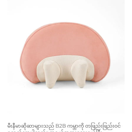
မီးနီမာဆိုဆာများသည် B2B ကမ္ဘာကို တဖြည်းဖြည်းဝင်