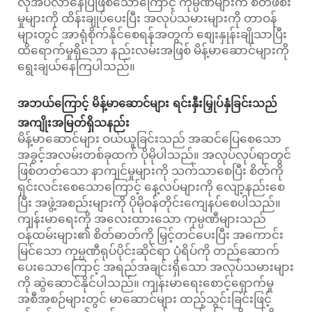
လိုအပ်လာနေပြီဖြစ်သောကြောင့် ကုမ္ပဏီများက စိတ်ဖိစီး
မှုများကို ထိန်းချုပ်ပေးပြီး အလုပ်သမားများကို တာဝန်
များတွင် အာရုံစိုက်နိုင်စေရန်အတွက် စျေးနှုန်းချိုသာပြီး
ထိရောက်မှုရှိသော နည်းလမ်းအဖြစ် မိန့်မာဆောင်များကို
ရွေးချယ်နေကြပါသည်။
အဘယ်ကြောင့် မိန့်မာဆောင်များ ရင်းနှီးမြှုပ်နှံခြင်းသည်
အကျိုးအမြတ်ရှိသနည်း
မိန့်မာဆောင်များ ဝယ်ယူခြင်းသည် အဆင်ပြေစေသော
အခွင့်အလမ်းတစ်ခုထက် ပိုမိုပါသည်။ အလုပ်လုပ်ရာတွင်
ဖြစ်တတ်သော နာကျင်မှုများကို သက်သာစေပြီး စိတ်ကို
ရှင်းလင်းစေသောကြောင့် နေ့လပ်များကို လျော့နည်းစေ
ပြီး အဖွဲ့အစည်းများကို ပိုမိုဝန်တိုင်းကျေနပ်စေပါသည်။
ကျန်းမာရေးကို အလေးထားသော ကုမ္ပဏီများသည်
ဝန်ထမ်းများ၏ စိတ်ဓာတ်ကို မြှင့်တင်ပေးပြီး အကောင်း
မြင်သော ကုမ္ပဏီရုပ်ပိုင်းဆိုင်ရာ ပုံရိပ်ကို တည်ဆောက်
ပေးသောကြောင့် အရည်အချင်းရှိသော အလုပ်သမားများ
ကို ဆွဲဆောင်နိုင်ပါသည်။ ကျန်းမာရေးစောင့်ရှောက်မှု
အစီအစဉ်များတွင် မာဆောင်များ ထည့်သွင်းခြင်းဖြင့်