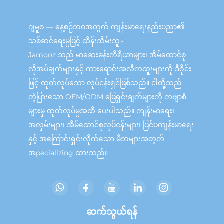
ဂျမူဇ — နေ့စဉ်ဘဝအတွက် ကျန်းမာရေးနည်းပညာ၏
သစ်ဆင်ရေးမှုဖြင့် ထိန်းသိမ်းသူ。
Jamooz သည် မာဆေးခန်းကိရိယာများ၊ အိမ်ထောင်စု
လိုအပ်ချက်များနှင့် ကားရောင်းအလီကထူးများကို ဒီဇိုင်း
ဖြင့် ထုတ်လုပ်သော လုပ်ငန်းရှင်ဖြစ်သည်။ ငါတို့သည်
ကွဲပြားသော OEM/ODM ဖြေရှင်းချက်များကို ကဗျာစံ
များမှ ထုတ်လုပ်မှုအထိ ပေးပါသည်။ ကျန်းမာရေး၊
အလှမ်းများ၊ အိမ်ထောင်စုလုပ်ငန်းများ၊ ပြင်ပကျန်းမာရေး
နှင့် အကြောင်းရှင်းလိုက်သော မိဘများအတွက်
အpecializing ထားသည်။
ဆက်သွယ်ရန်