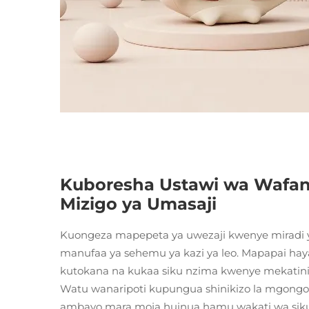
Kuboresha Ustawi wa Wafan
Mizigo ya Umasaji
Kuongeza mapepeta ya uwezaji kwenye miradi y
manufaa ya sehemu ya kazi ya leo. Mapapai h
kutokana na kukaa siku nzima kwenye mekatini,
Watu wanaripoti kupungua shinikizo la mgongo
ambayo mara moja huinua hamu wakati wa siku 