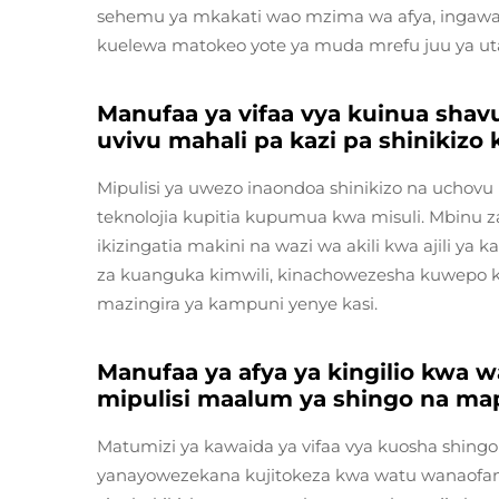
sehemu ya mkakati wao mzima wa afya, ingaw
kuelewa matokeo yote ya muda mrefu juu ya u
Manufaa ya vifaa vya kuinua shav
uvivu mahali pa kazi pa shinikizo
Mipulisi ya uwezo inaondoa shinikizo na uchovu 
teknolojia kupitia kupumua kwa misuli. Mbinu za
ikizingatia makini na wazi wa akili kwa ajili ya
za kuanguka kimwili, kinachowezesha kuwepo 
mazingira ya kampuni yenye kasi.
Manufaa ya afya ya kingilio kwa 
mipulisi maalum ya shingo na ma
Matumizi ya kawaida ya vifaa vya kuosha shing
yanayowezekana kujitokeza kwa watu wanaofany