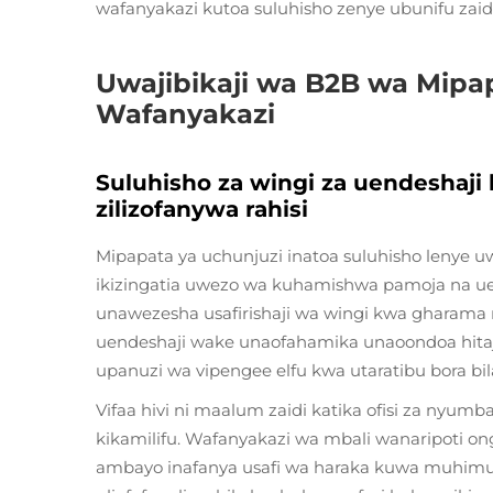
wafanyakazi kutoa suluhisho zenye ubunifu zaid
Uwajibikaji wa B2B wa Mipa
Wafanyakazi
Suluhisho za wingi za uendeshaji
zilizofanywa rahisi
Mipapata ya uchunjuzi inatoa suluhisho lenye 
ikizingatia uwezo wa kuhamishwa pamoja na u
unawezesha usafirishaji wa wingi kwa gharama 
uendeshaji wake unaofahamika unaoondoa hitaj
upanuzi wa vipengee elfu kwa utaratibu bora bi
Vifaa hivi ni maalum zaidi katika ofisi za nyu
kikamilifu. Wafanyakazi wa mbali wanaripoti on
ambayo inafanya usafi wa haraka kuwa muhimu.