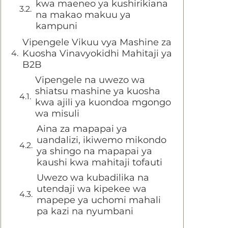
kwa maeneo ya kushirikiana
na makao makuu ya
kampuni
Vipengele Vikuu vya Mashine za
Kuosha Vinavyokidhi Mahitaji ya
B2B
Vipengele na uwezo wa
shiatsu mashine ya kuosha
kwa ajili ya kuondoa mgongo
wa misuli
Aina za mapapai ya
uandalizi, ikiwemo mikondo
ya shingo na mapapai ya
kaushi kwa mahitaji tofauti
Uwezo wa kubadilika na
utendaji wa kipekee wa
mapepe ya uchomi mahali
pa kazi na nyumbani