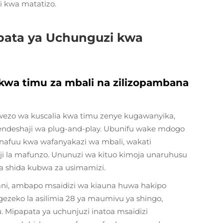
i kwa matatizo.
pata ya Uchunguzi kwa
 kwa timu za mbali na zilizopambana
uwezo wa kuscalia kwa timu zenye kugawanyika,
endeshaji wa plug-and-play. Ubunifu wake mdogo
nafuu kwa wafanyakazi wa mbali, wakati
i la mafunzo. Ununuzi wa kituo kimoja unaruhusu
la shida kubwa za usimamizi.
mbani, ambapo msaidizi wa kiauna huwa hakipo
gezeko la asilimia 28 ya maumivu ya shingo,
 Mipapata ya uchunjuzi inatoa msaidizi