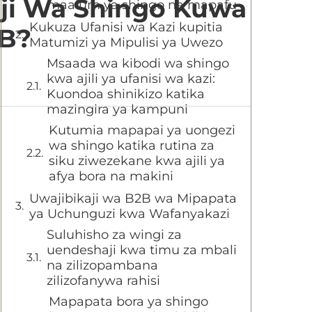
aji Wa Shingo Kuwa
maalum ya shingo na mapafu
Kukuza Ufanisi wa Kazi kupitia
2B?
Matumizi ya Mipulisi ya Uwezo
Msaada wa kibodi wa shingo
kwa ajili ya ufanisi wa kazi:
Kuondoa shinikizo katika
mazingira ya kampuni
Kutumia mapapai ya uongezi
wa shingo katika rutina za
siku ziwezekane kwa ajili ya
afya bora na makini
Uwajibikaji wa B2B wa Mipapata
ya Uchunguzi kwa Wafanyakazi
Suluhisho za wingi za
uendeshaji kwa timu za mbali
na zilizopambana
zilizofanywa rahisi
Mapapata bora ya shingo