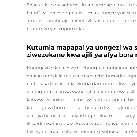
Shiatsu kupiga sehemu fulani ambapo misuli 
halisi? Muda mdogo uliotumika kunyanyua siku 
ambazo zinahitaji makini. Makosa huungua waz
maumivu yasizopumzika.
Kutumia mapapai ya uongezi wa sh
ziwezekane kwa ajili ya afya bora
Kuongeza vikwazo vya uchunguzi maharani kot
dakika tano kila masaa machache husaidia ku
na hakika husaidia kuvimba damu zaidi kwenye
wanagundua kuwa wanaosha akili zao kwa asilim
kahawa. Shinikizo la rahisi wakati wa vipindi h
kupunguza hormone za shinikizo kwa asilimia 22
wa njia hii ni jinsi inavyoshughulikia maumivu y
ikisaidia wafanyakazi kuwa wapumbavu siku n
hivi vya mapumziko vimetaarifu kuhusu matoke