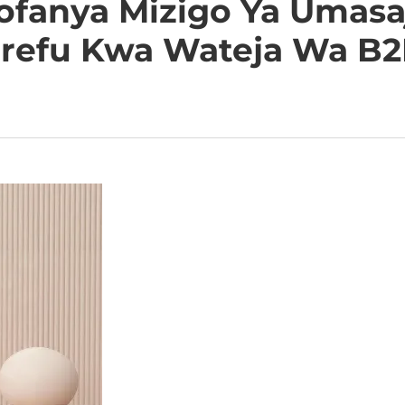
chofanya Mizigo Ya Umas
refu Kwa Wateja Wa B