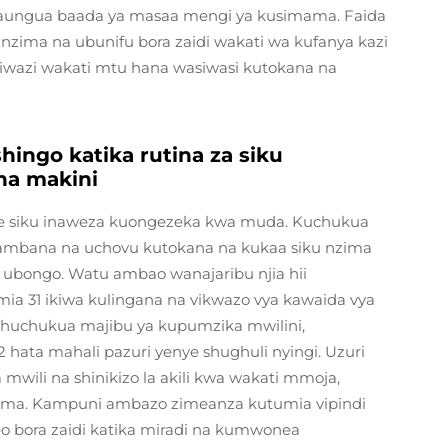
inaungua baada ya masaa mengi ya kusimama. Faida
nzima na ubunifu bora zaidi wakati wa kufanya kazi
iwazi wakati mtu hana wasiwasi kutokana na
ingo katika rutina za siku
 na makini
e siku inaweza kuongezeka kwa muda. Kuchukua
pambana na uchovu kutokana na kukaa siku nzima
 ubongo. Watu ambao wanajaribu njia hii
ia 31 ikiwa kulingana na vikwazo vya kawaida vya
ivi huchukua majibu ya kupumzika mwilini,
 hata mahali pazuri yenye shughuli nyingi. Uzuri
a mwili na shinikizo la akili kwa wakati mmoja,
zima. Kampuni ambazo zimeanza kutumia vipindi
o bora zaidi katika miradi na kumwonea