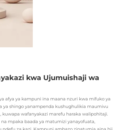
yakazi kwa Ujumuishaji wa
a afya ya kampuni ina maana nzuri kwa mifuko ya
aya ya shingo yanampenda kushughulikia maumivu
 kuwapa wafanyakazi marefu haraka walipohitaji.
 na mpaka baada ya matumizi yanayofuata,
ndefu za kazi. Kampuni ambazo zinatumia aina hii