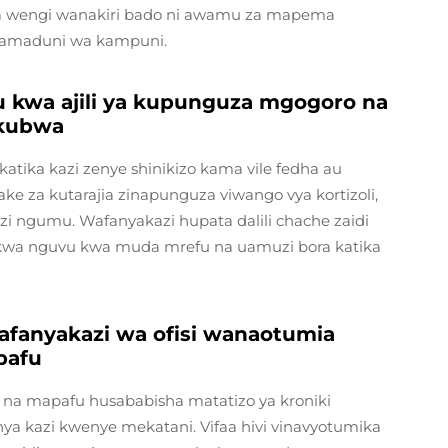
a wengi wanakiri bado ni awamu za mapema
tamaduni wa kampuni.
u kwa ajili ya kupunguza mgogoro na
 kubwa
katika kazi zenye shinikizo kama vile fedha au
ke za kutarajia zinapunguza viwango vya kortizoli,
 kazi ngumu. Wafanyakazi hupata dalili chache zaidi
kwa nguvu kwa muda mrefu na uamuzi bora katika
wafanyakazi wa ofisi wanaotumia
pafu
o na mapafu husababisha matatizo ya kroniki
a kazi kwenye mekatani. Vifaa hivi vinavyotumika