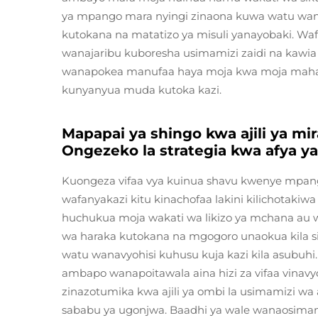
ya mpango mara nyingi zinaona kuwa watu wa
kutokana na matatizo ya misuli yanayobaki. Wafa
wanajaribu kuboresha usimamizi zaidi na kawi
wanapokea manufaa haya moja kwa moja mahali 
kunyanyua muda kutoka kazi.
Mapapai ya shingo kwa ajili ya mi
Ongezeko la strategia kwa afya y
Kuongeza vifaa vya kuinua shavu kwenye mpa
wafanyakazi kitu kinachofaa lakini kilichotakiwa
huchukua moja wakati wa likizo ya mchana au
wa haraka kutokana na mgogoro unaokua kila siku
watu wanavyohisi kuhusu kuja kazi kila asubuhi.
ambapo wanapoitawala aina hizi za vifaa vinav
zinazotumika kwa ajili ya ombi la usimamizi wa
sababu ya ugonjwa. Baadhi ya wale wanaosimami