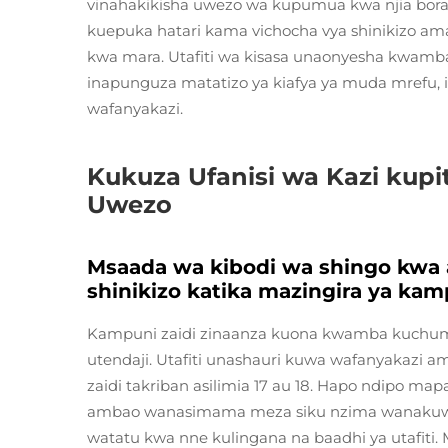
vinahakikisha uwezo wa kupumua kwa njia bora
kuepuka hatari kama vichocha vya shinikizo a
kwa mara. Utafiti wa kisasa unaonyesha kwamba
inapunguza matatizo ya kiafya ya muda mrefu,
wafanyakazi.
Kukuza Ufanisi wa Kazi kupit
Uwezo
Msaada wa kibodi wa shingo kwa aj
shinikizo katika mazingira ya ka
Kampuni zaidi zinaanza kuona kwamba kuchum
utendaji. Utafiti unashauri kuwa wafanyakazi 
zaidi takriban asilimia 17 au 18. Hapo ndipo m
ambao wanasimama meza siku nzima wanakuwa 
watatu kwa nne kulingana na baadhi ya utafiti. 