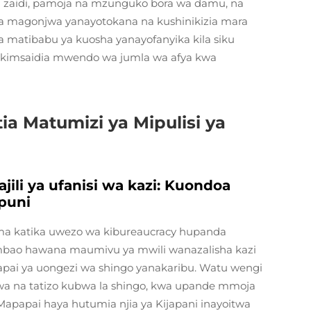
 zaidi, pamoja na mzunguko bora wa damu, na
ma magonjwa yanayotokana na kushinikizia mara
 matibabu ya kuosha yanayofanyika kila siku
 ikimsaidia mwendo wa jumla wa afya kwa
ia Matumizi ya Mipulisi ya
ili ya ufanisi wa kazi: Kuondoa
mpuni
a katika uwezo wa kibureaucracy hupanda
ambao hawana maumivu ya mwili wanazalisha kazi
apapai ya uongezi wa shingo yanakaribu. Watu wengi
na tatizo kubwa la shingo, kwa upande mmoja
Mapapai haya hutumia njia ya Kijapani inayoitwa