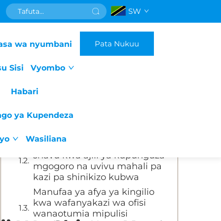
SW
Orodha ya Mada
Pata Nukuu
asa wa nyumbani
Kuboresha Ustawi wa
Wafanyakazi kwa Ujumuishaji
u Sisi
Vyombo
wa Mizigo ya Umasaji
Mapapai ya shingo kwa ajili ya
Habari
miradi ya manufaa ya
wafanyakazi: Ongezeko la
ngo ya Kupendeza
strategia kwa afya ya
kampuni
iyo
Wasiliana
Manufaa ya vifaa vya kuinua
shavu kwa ajili ya kupunguza
mgogoro na uvivu mahali pa
kazi pa shinikizo kubwa
Manufaa ya afya ya kingilio
kwa wafanyakazi wa ofisi
wanaotumia mipulisi