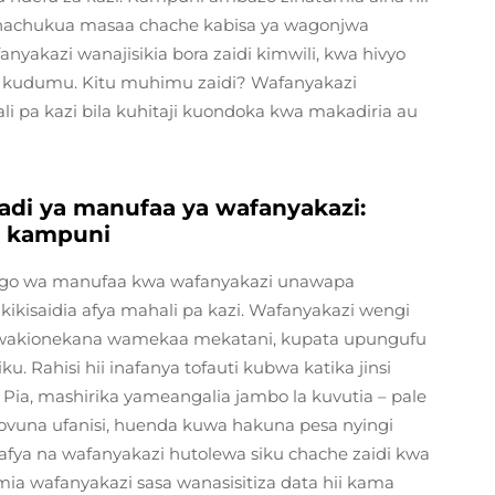
nachukua masaa chache kabisa ya wagonjwa
nyakazi wanajisikia bora zaidi kimwili, kwa hivyo
a kudumu. Kitu muhimu zaidi? Wafanyakazi
pa kazi bila kuhitaji kuondoka kwa makadiria au
radi ya manufaa ya wafanyakazi:
a kampuni
ngo wa manufaa kwa wafanyakazi unawapa
 kikisaidia afya mahali pa kazi. Wafanyakazi wengi
 wakionekana wamekaa mekatani, kupata upungufu
. Rahisi hii inafanya tofauti kubwa katika jinsi
 Pia, mashirika yameangalia jambo la kuvutia – pale
yovuna ufanisi, huenda kuwa hakuna pesa nyingi
 afya na wafanyakazi hutolewa siku chache zaidi kwa
a wafanyakazi sasa wanasisitiza data hii kama