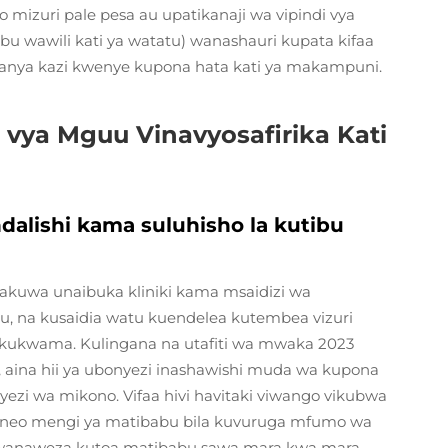
o mizuri pale pesa au upatikanaji wa vipindi vya
bu wawili kati ya watatu) wanashauri kupata kifaa
fanya kazi kwenye kupona hata kati ya makampuni.
 vya Mguu Vinavyosafirika Kati
ndalishi kama suluhisho la kutibu
kuwa unaibuka kliniki kama msaidizi wa
, na kusaidia watu kuendelea kutembea vizuri
 kukwama. Kulingana na utafiti wa mwaka 2023
e, aina hii ya ubonyezi inashawishi muda wa kupona
yezi wa mikono. Vifaa hivi havitaki viwango vikubwa
 maeneo mengi ya matibabu bila kuvuruga mfumo wa
wanaweza kutoa matibabu sawa mara kwa mara