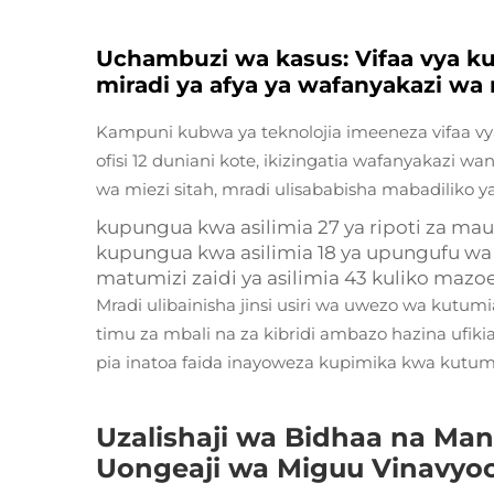
Uchambuzi wa kasus: Vifaa vya ku
miradi ya afya ya wafanyakazi wa
Kampuni kubwa ya teknolojia imeeneza vifaa v
ofisi 12 duniani kote, ikizingatia wafanyakazi w
wa miezi sitah, mradi ulisababisha mabadiliko 
kupungua kwa asilimia 27 ya ripoti za m
kupungua kwa asilimia 18 ya upungufu wa
matumizi zaidi ya asilimia 43 kuliko maz
Mradi ulibainisha jinsi usiri wa uwezo wa ku
timu za mbali na za kibridi ambazo hazina ufik
pia inatoa faida inayoweza kupimika kwa kutum
Uzalishaji wa Bidhaa na Manu
Uongeaji wa Miguu Vinavyo