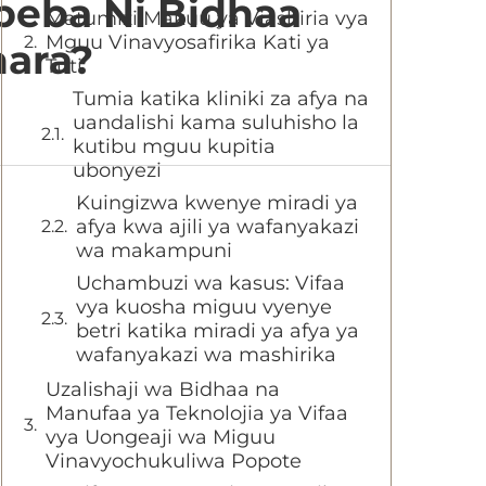
beba Ni Bidhaa
Matumizi Makuu ya Viashiria vya
Mguu Vinavyosafirika Kati ya
hara?
Tuti
Tumia katika kliniki za afya na
uandalishi kama suluhisho la
kutibu mguu kupitia
ubonyezi
Kuingizwa kwenye miradi ya
afya kwa ajili ya wafanyakazi
wa makampuni
Uchambuzi wa kasus: Vifaa
vya kuosha miguu vyenye
betri katika miradi ya afya ya
wafanyakazi wa mashirika
Uzalishaji wa Bidhaa na
Manufaa ya Teknolojia ya Vifaa
vya Uongeaji wa Miguu
Vinavyochukuliwa Popote