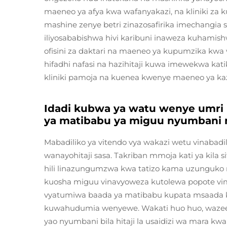
maeneo ya afya kwa wafanyakazi, na kliniki za 
mashine zenye betri zinazosafirika imechangia 
iliyosababishwa hivi karibuni inaweza kuhamishw
ofisini za daktari na maeneo ya kupumzika k
hifadhi nafasi na hazihitaji kuwa imewekwa ka
kliniki pamoja na kuenea kwenye maeneo ya k
Idadi kubwa ya watu wenye umri
ya matibabu ya miguu nyumbani n
Mabadiliko ya vitendo vya wakazi wetu vinabadil
wanayohitaji sasa. Takriban mmoja kati ya kila s
hili linazungumzwa kwa tatizo kama uzunguko 
kuosha miguu vinavyoweza kutolewa popote vi
vyatumiwa baada ya matibabu kupata msaada k
kuwahudumia wenyewe. Wakati huo huo, wazee w
yao nyumbani bila hitaji la usaidizi wa mara k