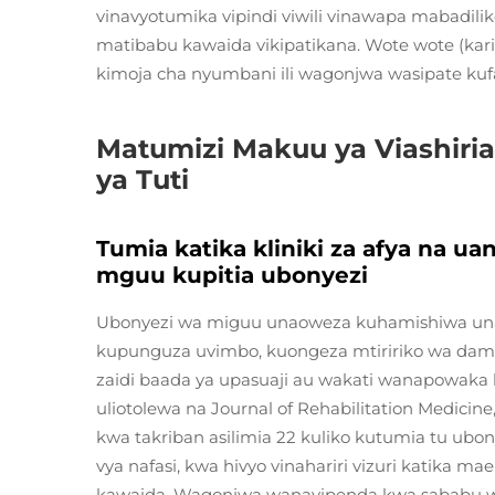
vinavyotumika vipindi viwili vinawapa mabadilik
matibabu kawaida vikipatikana. Wote wote (kari
kimoja cha nyumbani ili wagonjwa wasipate ku
Matumizi Makuu ya Viashiria
ya Tuti
Tumia katika kliniki za afya na ua
mguu kupitia ubonyezi
Ubonyezi wa miguu unaoweza kuhamishiwa una
kupunguza uvimbo, kuongeza mtiririko wa damu
zaidi baada ya upasuaji au wakati wanapowaka
uliotolewa na Journal of Rehabilitation Medicin
kwa takriban asilimia 22 kuliko kutumia tu ubon
vya nafasi, kwa hivyo vinahariri vizuri katika
kawaida. Wagonjwa wanavipenda kwa sababu 