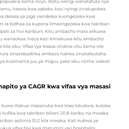
opularia kama ilivyo. Watu wengi wanatafuta njia
amu, haswa kwa sababu kazi nyingi zinatupokea
 na darasa ya joga viendelea kuongezeka kwa
koni la bidhaa za kupona limeongezeka kwa takriban
ipoti za hivi karibuni. Kitu ambacho mara alikuwa
tu wanaokaa meza kazi kimekuwa kitu ambacho
ila siku. Vifaa vya kisasa vinatoa vitu kama vile
rura zinazobadilika ambazo hakika zinatofautisha
a kusimama juu ya miguu yake siku nzima wakati
mapito ya CAGR kwa vifaa vya masasi
 kuwa litakua inapanuka kwa kiasi kikubwa, kutoka
i kufika kwa takriban bilioni 20.8 karibu na mwaka
kriban asilimia 10.2 kila mwaka. Kati kubwa ya
ua vifaa hivi kwa matumizi yao hospitalini,