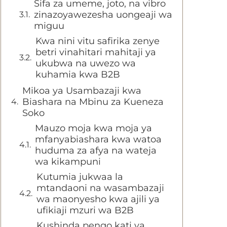
Sifa za umeme, joto, na vibro
zinazoyawezesha uongeaji wa
miguu
Kwa nini vitu safirika zenye
betri vinahitari mahitaji ya
ukubwa na uwezo wa
kuhamia kwa B2B
Mikoa ya Usambazaji kwa
Biashara na Mbinu za Kueneza
Soko
Mauzo moja kwa moja ya
mfanyabiashara kwa watoa
huduma za afya na wateja
wa kikampuni
Kutumia jukwaa la
mtandaoni na wasambazaji
wa maonyesho kwa ajili ya
ufikiaji mzuri wa B2B
Kushinda pengo kati ya