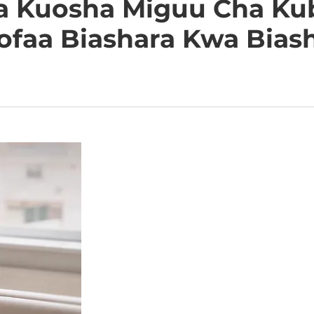
Cha Kuosha Miguu Cha Ku
ofaa Biashara Kwa Bias