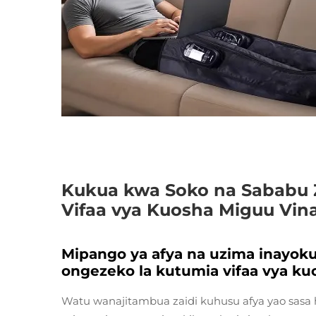
Kukua kwa Soko na Sababu Z
Vifaa vya Kuosha Miguu Vin
Mipango ya afya na uzima inayok
ongezeko la kutumia vifaa vya k
Watu wanajitambua zaidi kuhusu afya yao sasa h