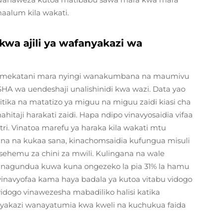
maalum kila wakati.
kwa ajili ya wafanyakazi wa
mekatani mara nyingi wanakumbana na maumivu
HA wa uendeshaji unalishinidi kwa wazi. Data yao
tika na matatizo ya miguu na miguu zaidi kiasi cha
itaji harakati zaidi. Hapa ndipo vinavyosaidia vifaa
ri. Vinatoa marefu ya haraka kila wakati mtu
a na kukaa sana, kinachomsaidia kufungua misuli
ehemu za chini za mwili. Kulingana na wale
yanagundua kuwa kuna ongezeko la pia 31% la hamu
 vinavyofaa kama haya badala ya kutoa vitabu vidogo
vidogo vinawezesha mabadiliko halisi katika
yakazi wanayatumia kwa kweli na kuchukua faida