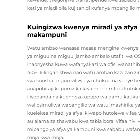
kati ya miadi bila kujitahidi kufanya mpangilio 
Kuingizwa kwenye miradi ya afya 
makampuni
Watu ambao wanasaa masaa mengine kwenye 
ya miguu na miguu, jambo ambalo utafiti wa OS
inaonyesha kuwa wafanyakazi wa ofisi wanathibi
40% ikilinganishwa nao watu ambao kazi zao zinah
vya kuosha miguu vilivyo ya chukua na yenye bet
anapohitaji kupumzika kwa muda mfupi kutokan
iliyopanda na kuongeza upepo wa damu katika s
waliosimuliwa wapangilio wa watu, mashirika 
kuelekea miradi ya afya ikiwapo hutolewa vifaa
au alama za thawabu kwa tabia bora. Vifaa hivi 
mipango ya afya ya kampuni kwa sababu wafan
moja kwa moja.