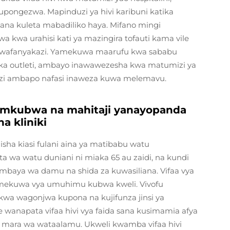
kupongezwa. Mapinduzi ya hivi karibuni katika
sana kuleta mabadiliko haya. Mifano mingi
a kwa urahisi kati ya mazingira tofauti kama vile
wa wafanyakazi. Yamekuwa maarufu kwa sababu
tika outleti, ambayo inawawezesha kwa matumizi ya
azi ambapo nafasi inaweza kuwa melemavu.
 mkubwa na mahitaji yanayopanda
a kliniki
isha kiasi fulani aina ya matibabu watu
ita wa watu duniani ni miaka 65 au zaidi, na kundi
mbaya wa damu na shida za kuwasiliana. Vifaa vya
mekuwa vya umuhimu kubwa kweli. Vivofu
wa wagonjwa kupona na kujifunza jinsi ya
anapata vifaa hivi vya faida sana kusimamia afya
wa mara wa wataalamu. Ukweli kwamba vifaa hivi