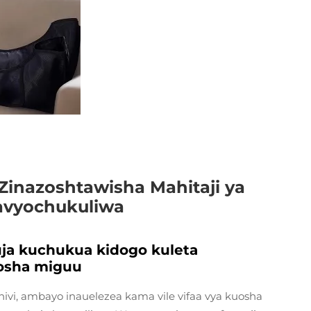
inazoshtawisha Mahitaji ya
avyochukuliwa
uja kuchukua kidogo kuleta
uosha miguu
ivi, ambayo inauelezea kama vile vifaa vya kuosha