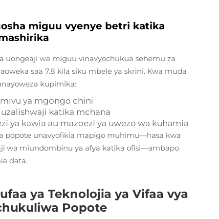
osha miguu vyenye betri katika
 mashirika
ya uongeaji wa miguu vinavyochukua sehemu za
anaoweka saa 7.8 kila siku mbele ya skrini. Kwa muda
yanayoweza kupimika:
aumivu ya mgongo chini
 uzalishwaji katika mchana
oezi ya kawia au mazoezi ya uwezo wa kuhamia
tumia popote unavyofikia mapigo muhimu—hasa kwa
iaji wa miundombinu ya afya katika ofisi—ambapo
ia data.
faa ya Teknolojia ya Vifaa vya
chukuliwa Popote