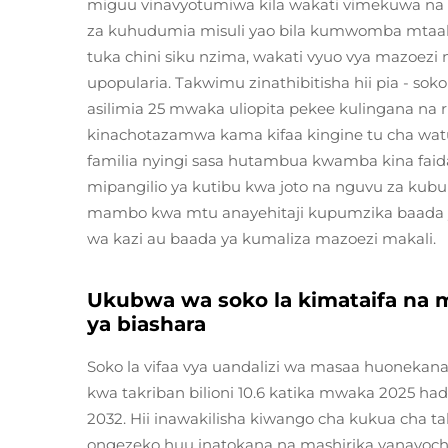
miguu vinavyotumiwa kila wakati vimekuwa na p
za kuhudumia misuli yao bila kumwomba mtaal
tuka chini siku nzima, wakati vyuo vya mazoezi
upopularia. Takwimu zinathibitisha hii pia - so
asilimia 25 mwaka uliopita pekee kulingana na r
kinachotazamwa kama kifaa kingine tu cha wa
familia nyingi sasa hutambua kwamba kina faida k
mipangilio ya kutibu kwa joto na nguvu za kubu
mambo kwa mtu anayehitaji kupumzika baada y
wa kazi au baada ya kumaliza mazoezi makali.
Ukubwa wa soko la kimataifa na 
ya biashara
Soko la vifaa vya uandalizi wa masaa huonekana
kwa takriban bilioni 10.6 katika mwaka 2025 had
2032. Hii inawakilisha kiwango cha kukua cha ta
ongezeko huu inatokana na mashirika yanayochuk