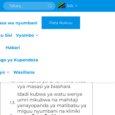
SW
Orodha ya Mada
Pata Nukuu
asa wa nyumbani
Kukua kwa Soko na Sababu
Zinazoshtawisha Mahitaji ya
u Sisi
Vyombo
Vifaa vya Kuosha Miguu
Vinavyochukuliwa
Habari
Mipango ya afya na uzima
inayokuja kuchukua kidogo
ngo ya Kupendeza
kuleta ongezeko la kutumia
vifaa vya kuosha miguu
iyo
Wasiliana
Ukubwa wa soko la kimataifa
na mapito ya CAGR kwa vifaa
vya masasi ya biashara
Idadi kubwa ya watu wenye
umri mkubwa na mahitaji
yanayopanda ya matibabu ya
miguu nyumbani na kliniki